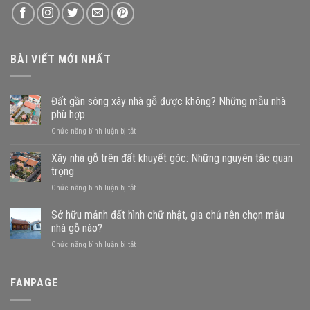
BÀI VIẾT MỚI NHẤT
Đất gần sông xây nhà gỗ được không? Những mẫu nhà
phù hợp
ở
Chức năng bình luận bị tắt
Đất
gần
Xây nhà gỗ trên đất khuyết góc: Những nguyên tắc quan
sông
trọng
xây
ở
Chức năng bình luận bị tắt
nhà
Xây
gỗ
nhà
Sở hữu mảnh đất hình chữ nhật, gia chủ nên chọn mẫu
được
gỗ
không?
nhà gỗ nào?
trên
Những
ở
Chức năng bình luận bị tắt
đất
mẫu
Sở
khuyết
nhà
hữu
góc:
phù
mảnh
FANPAGE
Những
hợp
đất
nguyên
hình
tắc