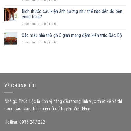
đất
mẫu
Sở
khuyết
nhà
hữu
Kích thước cấu kiện ảnh hưởng như thế nào đến độ bền
góc:
phù
mảnh
Những
công trình?
hợp
đất
nguyên
ở
Chức năng bình luận bị tắt
hình
tắc
Kích
chữ
quan
thước
Các mẫu nhà thờ gỗ 3 gian mang đậm kiến trúc Bắc Bộ
nhật,
trọng
cấu
gia
ở
Chức năng bình luận bị tắt
kiện
chủ
Các
ảnh
nên
mẫu
hưởng
chọn
nhà
như
mẫu
thờ
thế
nhà
gỗ
nào
gỗ
3
đến
nào?
gian
độ
mang
bền
VỀ CHÚNG TÔI
đậm
công
kiến
trình?
trúc
Nhà gỗ Phúc Lộc là đơn vị hàng đầu trong lĩnh vực thiết kế và thi
Bắc
Bộ
công các công trình nhà gỗ cổ truyền Việt Nam.
Hotline: 0936 247 222