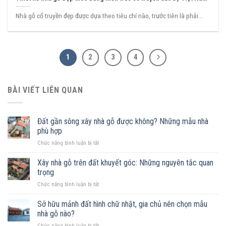
Nhà gỗ cổ truyền đẹp được dựa theo tiêu chí nào, trước tiên là phải...
1
2
3
4
BÀI VIẾT LIÊN QUAN
Đất gần sông xây nhà gỗ được không? Những mẫu nhà
phù hợp
ở
Chức năng bình luận bị tắt
Đất
gần
Xây nhà gỗ trên đất khuyết góc: Những nguyên tắc quan
sông
trọng
xây
ở
Chức năng bình luận bị tắt
nhà
Xây
gỗ
nhà
Sở hữu mảnh đất hình chữ nhật, gia chủ nên chọn mẫu
được
gỗ
không?
nhà gỗ nào?
trên
Những
ở
Chức năng bình luận bị tắt