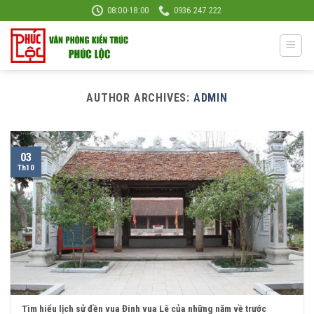
Skip
08:00-18:00
0936 247 222
to
content
AUTHOR ARCHIVES:
ADMIN
03
Th10
Tìm hiểu lịch sử đền vua Đinh vua Lê của những năm về trước