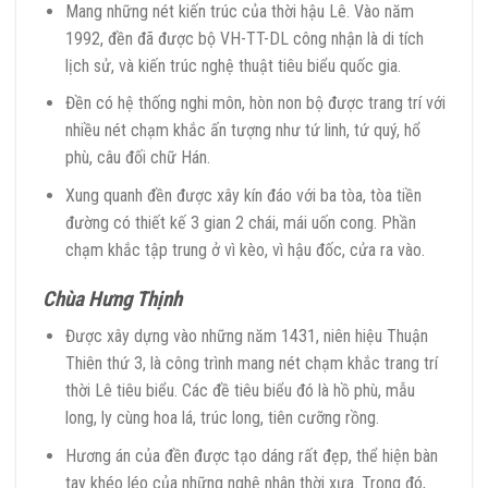
Mang những nét kiến trúc của thời hậu Lê. Vào năm
1992, đền đã được bộ VH-TT-DL công nhận là di tích
lịch sử, và kiến trúc nghệ thuật tiêu biểu quốc gia.
Đền có hệ thống nghi môn, hòn non bộ được trang trí với
nhiều nét chạm khắc ấn tượng như tứ linh, tứ quý, hổ
phù, câu đối chữ Hán.
Xung quanh đền được xây kín đáo với ba tòa, tòa tiền
đường có thiết kế 3 gian 2 chái, mái uốn cong. Phần
chạm khắc tập trung ở vì kèo, vì hậu đốc, cửa ra vào.
Chùa Hưng Thịnh
Được xây dựng vào những năm 1431, niên hiệu Thuận
Thiên thứ 3, là công trình mang nét chạm khắc trang trí
thời Lê tiêu biểu. Các đề tiêu biểu đó là hồ phù, mẫu
long, ly cùng hoa lá, trúc long, tiên cưỡng rồng.
Hương án của đền được tạo dáng rất đẹp, thể hiện bàn
tay khéo léo của những nghệ nhân thời xưa. Trong đó,