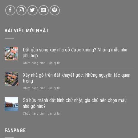
BÀI VIẾT MỚI NHẤT
Đất gần sông xây nhà gỗ được không? Những mẫu nhà
phù hợp
ở
Chức năng bình luận bị tắt
Đất
gần
Xây nhà gỗ trên đất khuyết góc: Những nguyên tắc quan
sông
trọng
xây
ở
Chức năng bình luận bị tắt
nhà
Xây
gỗ
nhà
Sở hữu mảnh đất hình chữ nhật, gia chủ nên chọn mẫu
được
gỗ
không?
nhà gỗ nào?
trên
Những
ở
Chức năng bình luận bị tắt
đất
mẫu
Sở
khuyết
nhà
hữu
góc:
phù
mảnh
FANPAGE
Những
hợp
đất
nguyên