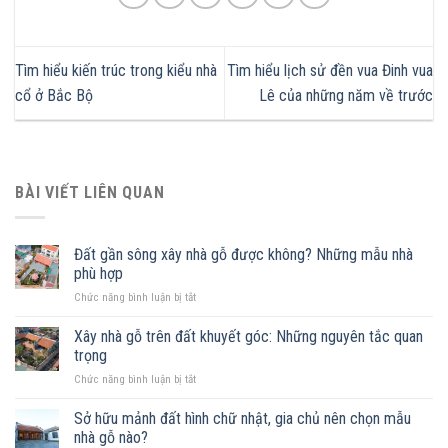
Tìm hiểu kiến trúc trong kiểu nhà
Tìm hiểu lịch sử đền vua Đinh vua
cổ ở Bắc Bộ
Lê của những năm về trước
BÀI VIẾT LIÊN QUAN
Đất gần sông xây nhà gỗ được không? Những mẫu nhà
phù hợp
ở
Chức năng bình luận bị tắt
Đất
gần
Xây nhà gỗ trên đất khuyết góc: Những nguyên tắc quan
sông
trọng
xây
ở
Chức năng bình luận bị tắt
nhà
Xây
gỗ
nhà
Sở hữu mảnh đất hình chữ nhật, gia chủ nên chọn mẫu
được
gỗ
không?
nhà gỗ nào?
trên