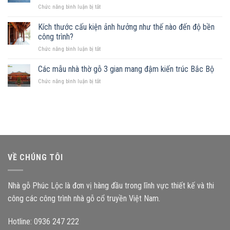
Những
ở
Chức năng bình luận bị tắt
đất
mẫu
Sở
khuyết
nhà
hữu
Kích thước cấu kiện ảnh hưởng như thế nào đến độ bền
góc:
phù
mảnh
Những
công trình?
hợp
đất
nguyên
ở
Chức năng bình luận bị tắt
hình
tắc
Kích
chữ
quan
thước
Các mẫu nhà thờ gỗ 3 gian mang đậm kiến trúc Bắc Bộ
nhật,
trọng
cấu
gia
ở
Chức năng bình luận bị tắt
kiện
chủ
Các
ảnh
nên
mẫu
hưởng
chọn
nhà
như
mẫu
thờ
thế
nhà
gỗ
nào
gỗ
3
đến
nào?
gian
độ
mang
bền
VỀ CHÚNG TÔI
đậm
công
kiến
trình?
trúc
Nhà gỗ Phúc Lộc là đơn vị hàng đầu trong lĩnh vực thiết kế và thi
Bắc
Bộ
công các công trình nhà gỗ cổ truyền Việt Nam.
Hotline: 0936 247 222