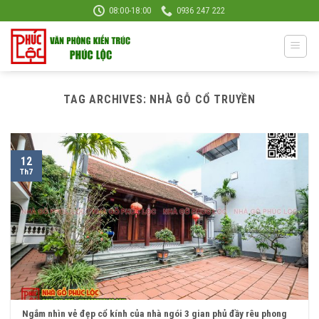
Skip
08:00-18:00
0936 247 222
to
content
TAG ARCHIVES:
NHÀ GỖ CỔ TRUYỀN
12
Th7
Ngắm nhìn vẻ đẹp cổ kính của nhà ngói 3 gian phủ đầy rêu phong