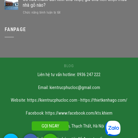
gỗ
không?
nhà gỗ nào?
trên
Những
ở
Chức năng bình luận bị tắt
đất
mẫu
Sở
khuyết
nhà
hữu
góc:
phù
mảnh
FANPAGE
Những
hợp
đất
nguyên
hình
tắc
chữ
quan
nhật,
trọng
gia
chủ
nên
BLOG
chọn
Liên hệ tư vấn hotline: 0936 247 222
mẫu
nhà
gỗ
Email:
kientrucphucloc@gmail.com
nào?
Website: https://kientrucphucloc.com - https://thietkenhago.com/
Facebook: https://www.facebook.com/kts.khiem
GỌI NGAY
Xưởng SX: Cần Kiệm, Thạch Thất, Hà Nội