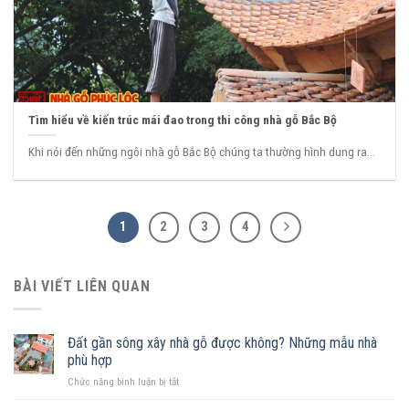
Tìm hiểu về kiến trúc mái đao trong thi công nhà gỗ Bắc Bộ
Khi nói đến những ngôi nhà gỗ Bắc Bộ chúng ta thường hình dung ra...
1
2
3
4
BÀI VIẾT LIÊN QUAN
Đất gần sông xây nhà gỗ được không? Những mẫu nhà
phù hợp
ở
Chức năng bình luận bị tắt
Đất