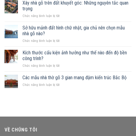
gần
Xây nhà gỗ trên đất khuyết góc: Những nguyên tắc quan
sông
trọng
xây
ở
Chức năng bình luận bị tắt
nhà
Xây
gỗ
nhà
Sở hữu mảnh đất hình chữ nhật, gia chủ nên chọn mẫu
được
gỗ
không?
nhà gỗ nào?
trên
Những
ở
Chức năng bình luận bị tắt
đất
mẫu
Sở
khuyết
nhà
hữu
Kích thước cấu kiện ảnh hưởng như thế nào đến độ bền
góc:
phù
mảnh
Những
công trình?
hợp
đất
nguyên
ở
Chức năng bình luận bị tắt
hình
tắc
Kích
chữ
quan
thước
Các mẫu nhà thờ gỗ 3 gian mang đậm kiến trúc Bắc Bộ
nhật,
trọng
cấu
gia
ở
Chức năng bình luận bị tắt
kiện
chủ
Các
ảnh
nên
mẫu
hưởng
chọn
nhà
như
mẫu
thờ
thế
nhà
gỗ
nào
gỗ
3
đến
nào?
gian
độ
mang
bền
VỀ CHÚNG TÔI
đậm
công