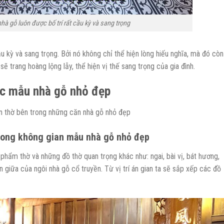
hà gỗ luôn được bố trí rất cầu kỳ và sang trọng
ầu kỳ và sang trọng. Bởi nó không chỉ thể hiện lòng hiếu nghĩa, mà đó còn
 sẽ trang hoàng lộng lẫy, thể hiện vị thế sang trọng của gia đình.
các mẫu nhà gỗ nhỏ đẹp
an thờ bên trong những căn nhà gỗ nhỏ đẹp
trong không gian mẫu nhà gỗ nhỏ đẹp
t phẩm thờ và những đồ thờ quan trọng khác như: ngai, bài vị, bát hương,
an giữa của ngôi nhà gỗ cổ truyền. Từ vị trí án gian ta sẽ sắp xếp các đồ