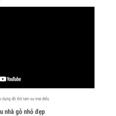
p dựng đồ thờ tam sư mai điểu
mẫu nhà gỗ nhỏ đẹp