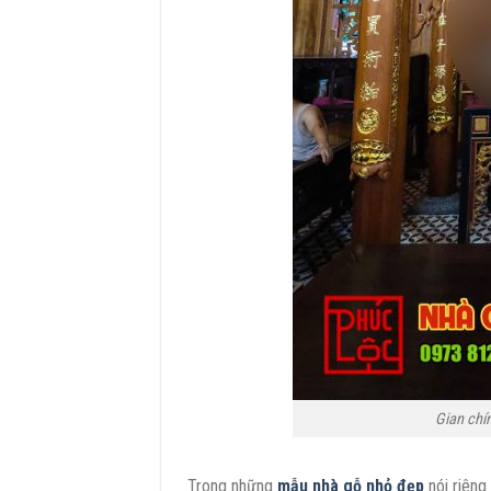
Gian chín
Trong những
mẫu nhà gỗ nhỏ đẹp
nói riêng