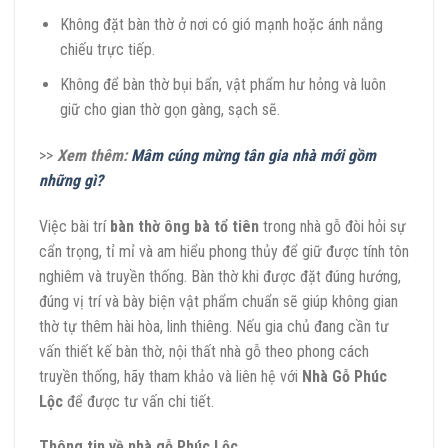
Không đặt bàn thờ ở nơi có gió mạnh hoặc ánh nắng
chiếu trực tiếp.
Không để bàn thờ bụi bẩn, vật phẩm hư hỏng và luôn
giữ cho gian thờ gọn gàng, sạch sẽ.
>>
Xem thêm:
Mâm cúng mừng tân gia nhà mới gồm
những gì?
Việc bài trí
bàn thờ ông bà tổ tiên
trong nhà gỗ đòi hỏi sự
cẩn trọng, tỉ mỉ và am hiểu phong thủy để giữ được tính tôn
nghiêm và truyền thống. Bàn thờ khi được đặt đúng hướng,
đúng vị trí và bày biện vật phẩm chuẩn sẽ giúp không gian
thờ tự thêm hài hòa, linh thiêng. Nếu gia chủ đang cần tư
vấn thiết kế bàn thờ, nội thất nhà gỗ theo phong cách
truyền thống, hãy tham khảo và liên hệ với
Nhà Gỗ Phúc
Lộc
để được tư vấn chi tiết.
Thông tin về nhà gỗ Phúc Lộc