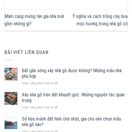
Mâm cúng mừng tân gia nhà mới
Ý nghĩa và cách trồng cây hoa
gồm những gì?
mộc hương trong nhà gỗ cổ
BÀI VIẾT LIÊN QUAN
Đất gần sông xây nhà gỗ được không? Những mẫu nhà
phù hợp
ở
Chức năng bình luận bị tắt
Đất
gần
Xây nhà gỗ trên đất khuyết góc: Những nguyên tắc quan
sông
trọng
xây
ở
Chức năng bình luận bị tắt
nhà
Xây
gỗ
nhà
Sở hữu mảnh đất hình chữ nhật, gia chủ nên chọn mẫu
được
gỗ
không?
nhà gỗ nào?
trên
Những
ở
Chức năng bình luận bị tắt