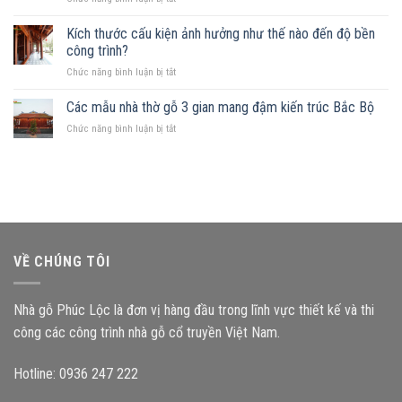
đất
mẫu
Sở
khuyết
nhà
hữu
Kích thước cấu kiện ảnh hưởng như thế nào đến độ bền
góc:
phù
mảnh
Những
công trình?
hợp
đất
nguyên
ở
Chức năng bình luận bị tắt
hình
tắc
Kích
chữ
quan
thước
Các mẫu nhà thờ gỗ 3 gian mang đậm kiến trúc Bắc Bộ
nhật,
trọng
cấu
gia
ở
Chức năng bình luận bị tắt
kiện
chủ
Các
ảnh
nên
mẫu
hưởng
chọn
nhà
như
mẫu
thờ
thế
nhà
gỗ
nào
gỗ
3
đến
nào?
gian
độ
mang
bền
VỀ CHÚNG TÔI
đậm
công
kiến
trình?
trúc
Nhà gỗ Phúc Lộc là đơn vị hàng đầu trong lĩnh vực thiết kế và thi
Bắc
Bộ
công các công trình nhà gỗ cổ truyền Việt Nam.
Hotline: 0936 247 222