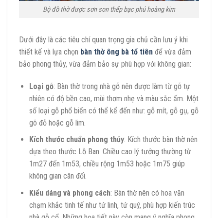
Bộ đồ thờ được sơn son thếp bạc phủ hoàng kim
Dưới đây là các tiêu chí quan trọng gia chủ cần lưu ý khi
thiết kế và lựa chọn
bàn thờ ông bà tổ tiên
để vừa đảm
bảo phong thủy, vừa đảm bảo sự phù hợp với không gian:
Loại gỗ
: Bàn thờ trong nhà gỗ nên được làm từ gỗ tự
nhiên có độ bền cao, mùi thơm nhẹ và màu sắc ấm. Một
số loại gỗ phổ biến có thể kể đến như: gỗ mít, gỗ gụ, gỗ
gõ đỏ hoặc gỗ lim.
Kích thước chuẩn phong thủy
: Kích thước bàn thờ nên
dựa theo thước Lỗ Ban. Chiều cao lý tưởng thường từ
1m27 đến 1m53, chiều rộng 1m53 hoặc 1m75 giúp
không gian cân đối.
Kiểu dáng và phong cách
: Bàn thờ nên có hoa văn
chạm khắc tinh tế như tứ linh, tứ quý, phù hợp kiến trúc
nhà gỗ cổ. Những họa tiết này còn mang ý nghĩa phong