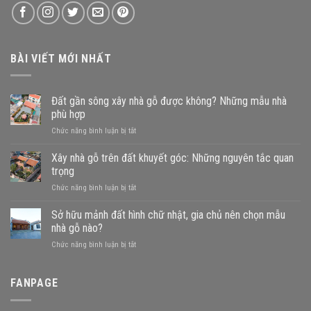
BÀI VIẾT MỚI NHẤT
Đất gần sông xây nhà gỗ được không? Những mẫu nhà
phù hợp
ở
Chức năng bình luận bị tắt
Đất
gần
Xây nhà gỗ trên đất khuyết góc: Những nguyên tắc quan
sông
trọng
xây
ở
Chức năng bình luận bị tắt
nhà
Xây
gỗ
nhà
Sở hữu mảnh đất hình chữ nhật, gia chủ nên chọn mẫu
được
gỗ
không?
nhà gỗ nào?
trên
Những
ở
Chức năng bình luận bị tắt
đất
mẫu
Sở
khuyết
nhà
hữu
góc:
phù
mảnh
FANPAGE
Những
hợp
đất
nguyên
hình
tắc