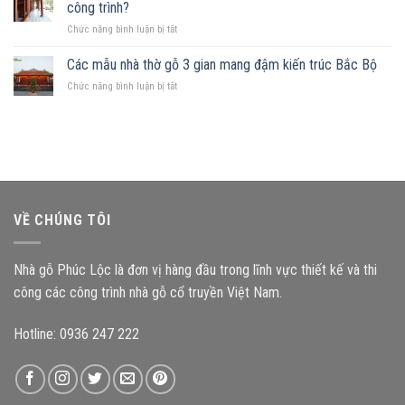
mảnh
Những
công trình?
hợp
đất
nguyên
ở
Chức năng bình luận bị tắt
hình
tắc
Kích
chữ
quan
thước
Các mẫu nhà thờ gỗ 3 gian mang đậm kiến trúc Bắc Bộ
nhật,
trọng
cấu
gia
ở
Chức năng bình luận bị tắt
kiện
chủ
Các
ảnh
nên
mẫu
hưởng
chọn
nhà
như
mẫu
thờ
thế
nhà
gỗ
nào
gỗ
3
đến
nào?
gian
độ
mang
bền
VỀ CHÚNG TÔI
đậm
công
kiến
trình?
trúc
Nhà gỗ Phúc Lộc là đơn vị hàng đầu trong lĩnh vực thiết kế và thi
Bắc
Bộ
công các công trình nhà gỗ cổ truyền Việt Nam.
Hotline: 0936 247 222