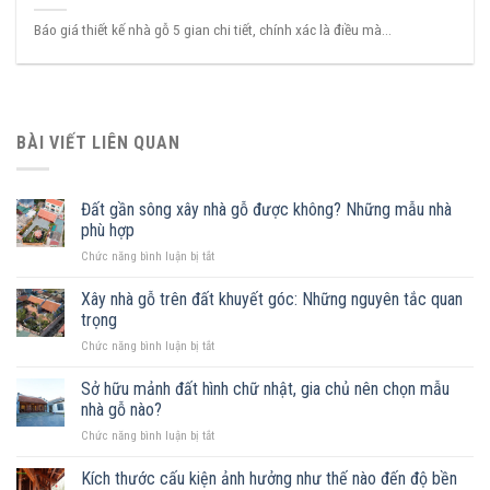
Báo giá thiết kế nhà gỗ 5 gian chi tiết, chính xác là điều mà...
BÀI VIẾT LIÊN QUAN
Đất gần sông xây nhà gỗ được không? Những mẫu nhà
phù hợp
ở
Chức năng bình luận bị tắt
Đất
gần
Xây nhà gỗ trên đất khuyết góc: Những nguyên tắc quan
sông
trọng
xây
ở
Chức năng bình luận bị tắt
nhà
Xây
gỗ
nhà
Sở hữu mảnh đất hình chữ nhật, gia chủ nên chọn mẫu
được
gỗ
không?
nhà gỗ nào?
trên
Những
ở
Chức năng bình luận bị tắt
đất
mẫu
Sở
khuyết
nhà
hữu
Kích thước cấu kiện ảnh hưởng như thế nào đến độ bền
góc:
phù