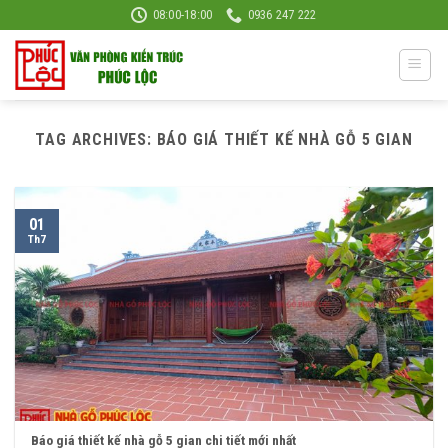
Skip
08:00-18:00
0936 247 222
to
content
TAG ARCHIVES:
BÁO GIÁ THIẾT KẾ NHÀ GỖ 5 GIAN
01
Th7
Báo giá thiết kế nhà gỗ 5 gian chi tiết mới nhất