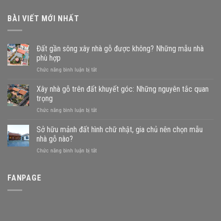
BÀI VIẾT MỚI NHẤT
Đất gần sông xây nhà gỗ được không? Những mẫu nhà
phù hợp
ở
Chức năng bình luận bị tắt
Đất
gần
Xây nhà gỗ trên đất khuyết góc: Những nguyên tắc quan
sông
trọng
xây
ở
Chức năng bình luận bị tắt
nhà
Xây
gỗ
nhà
Sở hữu mảnh đất hình chữ nhật, gia chủ nên chọn mẫu
được
gỗ
không?
nhà gỗ nào?
trên
Những
ở
Chức năng bình luận bị tắt
đất
mẫu
Sở
khuyết
nhà
hữu
góc:
phù
mảnh
FANPAGE
Những
hợp
đất
nguyên
hình
tắc
chữ
quan
nhật,
trọng
gia