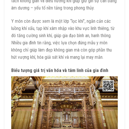
tách không gian và điều hướng khí giúp giữ gìn sự cân bằng
âm dương – yếu tố nền tảng trong phong thủy.
Y môn còn được xem là một lớp “lọc khí”, ngăn cản các
luồng khí xấu, tạp khí xâm nhập vào khu vực linh thiêng, từ
đó tăng cường sinh khí, giúp gia đạo bình an, hanh thông.
Nhiều gia đình tin rằng, việc lựa chọn đúng mẫu y môn
không chỉ giúp làm đẹp không gian mà còn góp phần thu
hút vượng khí, hóa giải sát khí và mang lại may mắn.
Biểu tượng giá trị văn hóa và tâm linh của gia đình