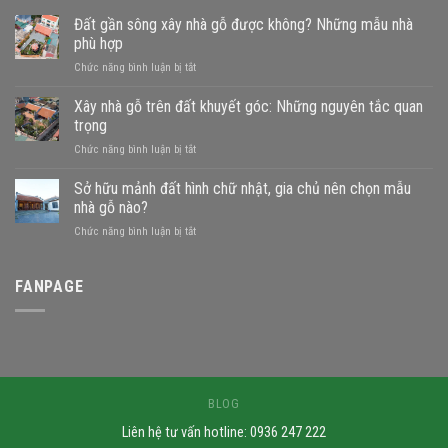
Đất gần sông xây nhà gỗ được không? Những mẫu nhà
phù hợp
ở
Chức năng bình luận bị tắt
Đất
gần
Xây nhà gỗ trên đất khuyết góc: Những nguyên tắc quan
sông
trọng
xây
ở
Chức năng bình luận bị tắt
nhà
Xây
gỗ
nhà
Sở hữu mảnh đất hình chữ nhật, gia chủ nên chọn mẫu
được
gỗ
không?
nhà gỗ nào?
trên
Những
ở
Chức năng bình luận bị tắt
đất
mẫu
Sở
khuyết
nhà
hữu
góc:
phù
mảnh
FANPAGE
Những
hợp
đất
nguyên
hình
tắc
chữ
quan
nhật,
trọng
gia
chủ
nên
BLOG
chọn
Liên hệ tư vấn hotline: 0936 247 222
mẫu