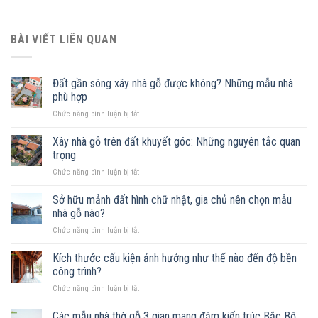
BÀI VIẾT LIÊN QUAN
Đất gần sông xây nhà gỗ được không? Những mẫu nhà
phù hợp
ở
Chức năng bình luận bị tắt
Đất
gần
Xây nhà gỗ trên đất khuyết góc: Những nguyên tắc quan
sông
trọng
xây
ở
Chức năng bình luận bị tắt
nhà
Xây
gỗ
nhà
Sở hữu mảnh đất hình chữ nhật, gia chủ nên chọn mẫu
được
gỗ
không?
nhà gỗ nào?
trên
Những
ở
Chức năng bình luận bị tắt
đất
mẫu
Sở
khuyết
nhà
hữu
Kích thước cấu kiện ảnh hưởng như thế nào đến độ bền
góc:
phù
mảnh
Những
công trình?
hợp
đất
nguyên
ở
Chức năng bình luận bị tắt
hình
tắc
Kích
chữ
quan
thước
Các mẫu nhà thờ gỗ 3 gian mang đậm kiến trúc Bắc Bộ
nhật,
trọng