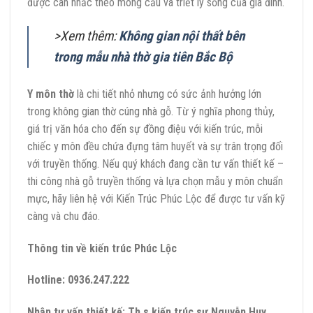
được cân nhắc theo mong cầu và triết lý sống của gia đình.
>Xem thêm:
Không gian nội thất bên
trong mẫu nhà thờ gia tiên Bắc Bộ
Y môn thờ
là chi tiết nhỏ nhưng có sức ảnh hưởng lớn
trong không gian thờ cúng nhà gỗ. Từ ý nghĩa phong thủy,
giá trị văn hóa cho đến sự đồng điệu với kiến trúc, mỗi
chiếc y môn đều chứa đựng tâm huyết và sự trân trọng đối
với truyền thống. Nếu quý khách đang cần tư vấn thiết kế –
thi công nhà gỗ truyền thống và lựa chọn mẫu y môn chuẩn
mực, hãy liên hệ với Kiến Trúc Phúc Lộc để được tư vấn kỹ
càng và chu đáo.
Thông tin về kiến trúc Phúc Lộc
Hotline:
0936.247.222
Nhận tư vấn thiết kế:
Th.s kiến trúc sư Nguyễn Huy