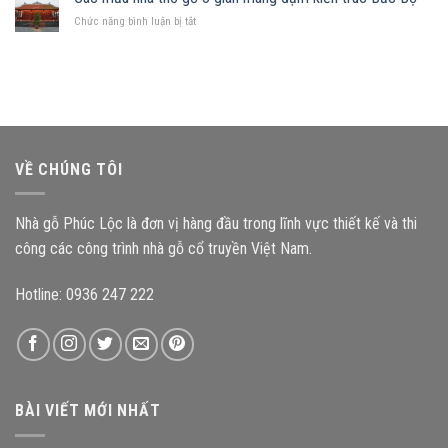
cấu
gia
ở
Chức năng bình luận bị tắt
kiện
chủ
Các
ảnh
nên
mẫu
hưởng
chọn
nhà
như
mẫu
thờ
thế
nhà
gỗ
nào
gỗ
3
đến
nào?
gian
độ
mang
bền
VỀ CHÚNG TÔI
đậm
công
kiến
trình?
trúc
Nhà gỗ Phúc Lộc là đơn vị hàng đầu trong lĩnh vực thiết kế và thi
Bắc
Bộ
công các công trình nhà gỗ cổ truyền Việt Nam.
Hotline: 0936 247 222
BÀI VIẾT MỚI NHẤT