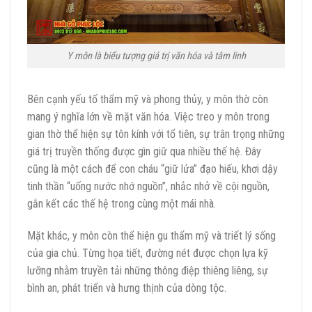
Y môn là biểu tượng giá trị văn hóa và tâm linh
Bên cạnh yếu tố thẩm mỹ và phong thủy, y môn thờ còn
mang ý nghĩa lớn về mặt văn hóa. Việc treo y môn trong
gian thờ thể hiện sự tôn kính với tổ tiên, sự trân trọng những
giá trị truyền thống được gìn giữ qua nhiều thế hệ. Đây
cũng là một cách để con cháu “giữ lửa” đạo hiếu, khơi dậy
tinh thần “uống nước nhớ nguồn”, nhắc nhở về cội nguồn,
gắn kết các thế hệ trong cùng một mái nhà.
Mặt khác, y môn còn thể hiện gu thẩm mỹ và triết lý sống
của gia chủ. Từng họa tiết, đường nét được chọn lựa kỹ
lưỡng nhằm truyền tải những thông điệp thiêng liêng, sự
bình an, phát triển và hưng thịnh của dòng tộc.