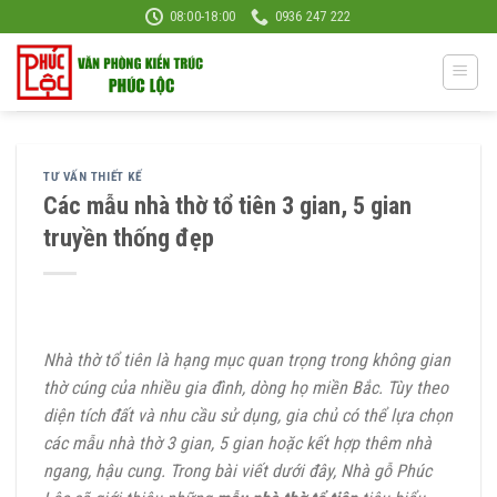
Skip
08:00-18:00
0936 247 222
to
content
TƯ VẤN THIẾT KẾ
Các mẫu nhà thờ tổ tiên 3 gian, 5 gian
truyền thống đẹp
Nhà thờ tổ tiên là hạng mục quan trọng trong không gian
thờ cúng của nhiều gia đình, dòng họ miền Bắc. Tùy theo
diện tích đất và nhu cầu sử dụng, gia chủ có thể lựa chọn
các mẫu nhà thờ 3 gian, 5 gian hoặc kết hợp thêm nhà
ngang, hậu cung. Trong bài viết dưới đây, Nhà gỗ Phúc