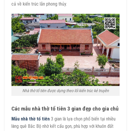
cả về kiến trúc lẫn phong thủy.
Nhà thờ tổ tiên được dựng theo lối kiến trúc kẻ truyền
Các mẫu nhà thờ tổ tiên 3 gian đẹp cho gia chủ
Mẫu nhà thờ tổ tiên
3 gian là lựa chọn phổ biến tại nhiều
làng quê Bắc Bộ nhờ kết cấu gọn, phù hợp với khuôn đất