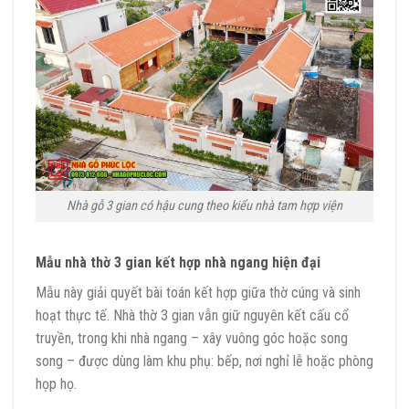
Nhà gỗ 3 gian có hậu cung theo kiểu nhà tam hợp viện
Mẫu nhà thờ 3 gian kết hợp nhà ngang hiện đại
Mẫu này giải quyết bài toán kết hợp giữa thờ cúng và sinh
hoạt thực tế. Nhà thờ 3 gian vẫn giữ nguyên kết cấu cổ
truyền, trong khi nhà ngang – xây vuông góc hoặc song
song – được dùng làm khu phụ: bếp, nơi nghỉ lễ hoặc phòng
họp họ.