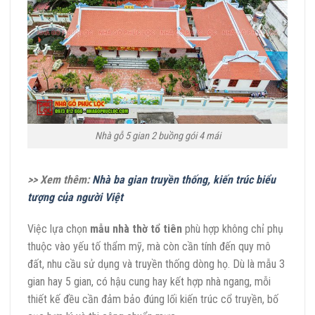
Nhà gỗ 5 gian 2 buồng gói 4 mái
>> Xem thêm:
Nhà ba gian truyền thống, kiến trúc biểu
tượng của người Việt
Việc lựa chọn
mẫu nhà thờ tổ tiên
phù hợp không chỉ phụ
thuộc vào yếu tố thẩm mỹ, mà còn cần tính đến quy mô
đất, nhu cầu sử dụng và truyền thống dòng họ. Dù là mẫu 3
gian hay 5 gian, có hậu cung hay kết hợp nhà ngang, mỗi
thiết kế đều cần đảm bảo đúng lối kiến trúc cổ truyền, bố