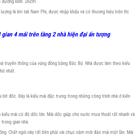
ó đường kính 26cm.
ượng là lim tali Nam Phi, được nhập khẩu và có thương hiệu trên thị
 gian 4 mái trên tầng 2 nhà hiện đại ấn tượng
 nhà truyền thống của vùng đồng bằng Bắc Bộ. Nhà được làm theo kiểu
chữ nhất.
i bít đốc. Đây là kiểu mái đặc trưng trong những công trình nhà ở kiến
à kiểu mái có độ dốc lớn. Mái dốc giúp cho nước mưa thoát rất nhanh và
 trong gian nhà.
hống. Chất ngói này rất bền phải vài chục năm mới đảo mái một lần. Mái