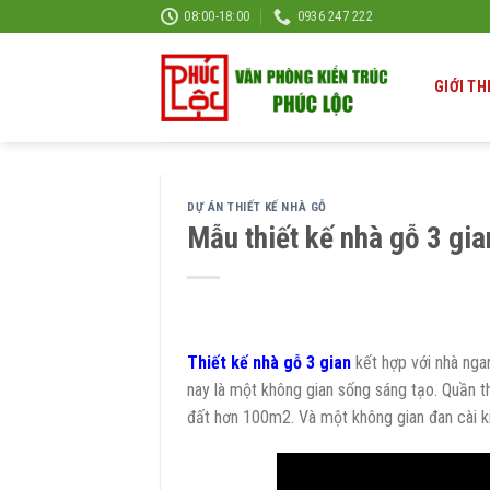
Skip
08:00-18:00
0936 247 222
to
content
GIỚI TH
DỰ ÁN THIẾT KẾ NHÀ GỖ
Mẫu thiết kế nhà gỗ 3 gia
Thiết kế nhà gỗ 3 gian
kết hợp với nhà ngan
nay là một không gian sống sáng tạo. Quần th
đất hơn 100m2. Và một không gian đan cài kiế