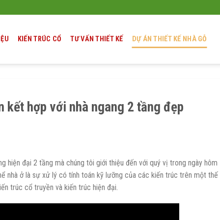
IỆU
KIẾN TRÚC CỔ
TƯ VẤN THIẾT KẾ
DỰ ÁN THIẾT KẾ NHÀ GỖ
n kết hợp với nhà ngang 2 tầng đẹp
g hiện đại 2 tầng mà chúng tôi giới thiệu đến với quý vị trong ngày hôm
ể nhà ở là sự xử lý có tính toán kỹ lưỡng của các kiến trúc trên một thế
n trúc cổ truyền và kiến trúc hiện đại.