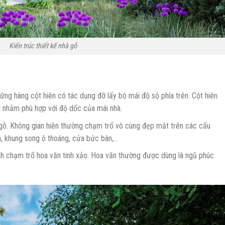
Kiến trúc thiết kế nhà gỗ
ững hàng cột hiên có tác dụng đỡ lấy bộ mái độ sộ phía trên. Cột hiên
i nhằm phù hợp với độ dốc của mái nhà.
à gỗ. Không gian hiên thường chạm trổ vô cùng đẹp mắt trên các cấu
n, khung song ô thoáng, cửa bức bàn,…
h chạm trổ hoa văn tinh xảo. Hoa văn thường được dùng là ngũ phúc