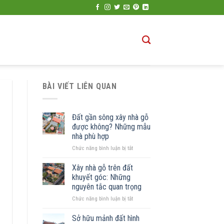
BÀI VIẾT LIÊN QUAN
Đất gần sông xây nhà gỗ
được không? Những mẫu
nhà phù hợp
ở
Chức năng bình luận bị tắt
Đất
gần
Xây nhà gỗ trên đất
sông
khuyết góc: Những
xây
nguyên tắc quan trọng
nhà
ở
Chức năng bình luận bị tắt
gỗ
Xây
được
nhà
không?
Sở hữu mảnh đất hình
gỗ