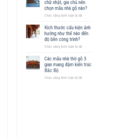
Những
chữ nhật, gia chủ nên
trên
mẫu
chọn mẫu nhà gỗ nào?
đất
nhà
ở
Chức năng bình luận bị tắt
khuyết
phù
Sở
góc:
hợp
hữu
Những
Kích thước cấu kiện ảnh
mảnh
nguyên
hưởng như thế nào đến
đất
tắc
độ bền công trình?
hình
quan
ở
Chức năng bình luận bị tắt
chữ
trọng
Kích
nhật,
thước
gia
Các mẫu nhà thờ gỗ 3
cấu
chủ
gian mang đậm kiến trúc
kiện
nên
Bắc Bộ
ảnh
chọn
ở
Chức năng bình luận bị tắt
hưởng
mẫu
Các
như
nhà
mẫu
thế
gỗ
nhà
nào
nào?
thờ
đến
gỗ
độ
3
bền
gian
công
mang
trình?
đậm
kiến
trúc