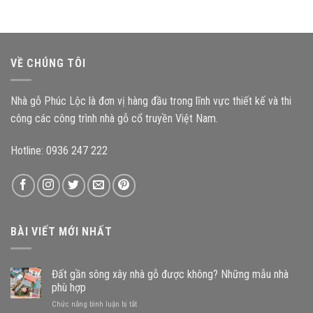
mẫu
thờ
thế
nhà
gỗ
nào
gỗ
3
đến
nào?
gian
độ
mang
bền
VỀ CHÚNG TÔI
đậm
công
kiến
trình?
trúc
Nhà gỗ Phúc Lộc là đơn vị hàng đầu trong lĩnh vực thiết kế và thi
Bắc
Bộ
công các công trình nhà gỗ cổ truyền Việt Nam.
Hotline: 0936 247 222
BÀI VIẾT MỚI NHẤT
Đất gần sông xây nhà gỗ được không? Những mẫu nhà
phù hợp
ở
Chức năng bình luận bị tắt