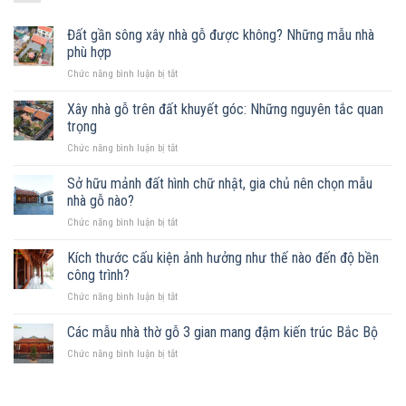
Đất gần sông xây nhà gỗ được không? Những mẫu nhà
phù hợp
ở
Chức năng bình luận bị tắt
Đất
gần
Xây nhà gỗ trên đất khuyết góc: Những nguyên tắc quan
sông
trọng
xây
ở
Chức năng bình luận bị tắt
nhà
Xây
gỗ
nhà
Sở hữu mảnh đất hình chữ nhật, gia chủ nên chọn mẫu
được
gỗ
không?
nhà gỗ nào?
trên
Những
ở
Chức năng bình luận bị tắt
đất
mẫu
Sở
khuyết
nhà
hữu
Kích thước cấu kiện ảnh hưởng như thế nào đến độ bền
góc:
phù
mảnh
Những
công trình?
hợp
đất
nguyên
ở
Chức năng bình luận bị tắt
hình
tắc
Kích
chữ
quan
thước
Các mẫu nhà thờ gỗ 3 gian mang đậm kiến trúc Bắc Bộ
nhật,
trọng
cấu
gia
ở
Chức năng bình luận bị tắt
kiện
chủ
Các
ảnh
nên
mẫu
hưởng
chọn
nhà
như