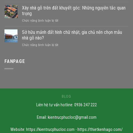
Đất
gần
Xây nhà gỗ trên đất khuyết góc: Những nguyên tắc quan
sông
trọng
xây
ở
Chức năng bình luận bị tắt
nhà
Xây
gỗ
nhà
Sở hữu mảnh đất hình chữ nhật, gia chủ nên chọn mẫu
được
gỗ
không?
nhà gỗ nào?
trên
Những
ở
Chức năng bình luận bị tắt
đất
mẫu
Sở
khuyết
nhà
hữu
góc:
phù
mảnh
FANPAGE
Những
hợp
đất
nguyên
hình
tắc
chữ
quan
nhật,
trọng
gia
chủ
nên
BLOG
chọn
Liên hệ tư vấn hotline: 0936 247 222
mẫu
nhà
gỗ
Email:
kientrucphucloc@gmail.com
nào?
Website: https://kientrucphucloc.com - https://thietkenhago.com/