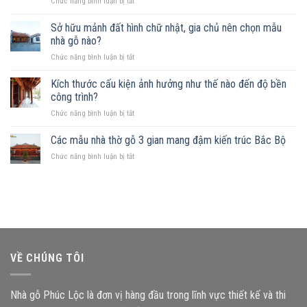
ở
Chức năng bình luận bị tắt
nhà
Xây
gỗ
nhà
Sở hữu mảnh đất hình chữ nhật, gia chủ nên chọn mẫu
được
gỗ
không?
nhà gỗ nào?
trên
Những
ở
Chức năng bình luận bị tắt
đất
mẫu
Sở
khuyết
nhà
hữu
Kích thước cấu kiện ảnh hưởng như thế nào đến độ bền
góc:
phù
mảnh
Những
công trình?
hợp
đất
nguyên
ở
Chức năng bình luận bị tắt
hình
tắc
Kích
chữ
quan
thước
Các mẫu nhà thờ gỗ 3 gian mang đậm kiến trúc Bắc Bộ
nhật,
trọng
cấu
gia
ở
Chức năng bình luận bị tắt
kiện
chủ
Các
ảnh
nên
mẫu
hưởng
chọn
nhà
như
mẫu
thờ
thế
nhà
gỗ
nào
gỗ
3
đến
nào?
gian
độ
mang
bền
VỀ CHÚNG TÔI
đậm
công
kiến
trình?
trúc
Nhà gỗ Phúc Lộc là đơn vị hàng đầu trong lĩnh vực thiết kế và thi
Bắc