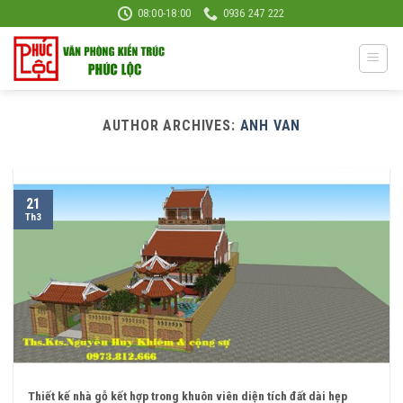
Skip
08:00-18:00
0936 247 222
to
content
AUTHOR ARCHIVES:
ANH VAN
21
Th3
Thiết kế nhà gỗ kết hợp trong khuôn viên diện tích đất dài hẹp