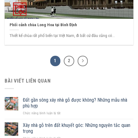
Phối cảnh chùa Long Hoa tại Bình Định
Thiết kế chùa rất phổ biến tại Việt Nam, đi bất cứ đâu cũng có...
1
2
BÀI VIẾT LIÊN QUAN
Đất gần sông xây nhà gỗ được không? Những mẫu nhà
phù hợp
ở
Chức năng bình luận bị tắt
Đất
gần
Xây nhà gỗ trên đất khuyết góc: Những nguyên tắc quan
sông
trọng
xây