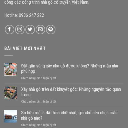
Bộ
công các công trình nhà gỗ cổ truyền Việt Nam.
Hotline: 0936 247 222
BÀI VIẾT MỚI NHẤT
Đất gần sông xây nhà gỗ được không? Những mẫu nhà
phù hợp
ở
Chức năng bình luận bị tắt
Đất
gần
Xây nhà gỗ trên đất khuyết góc: Những nguyên tắc quan
sông
trọng
xây
ở
Chức năng bình luận bị tắt
nhà
Xây
gỗ
nhà
Sở hữu mảnh đất hình chữ nhật, gia chủ nên chọn mẫu
được
gỗ
không?
nhà gỗ nào?
trên
Những
ở
Chức năng bình luận bị tắt
đất
mẫu