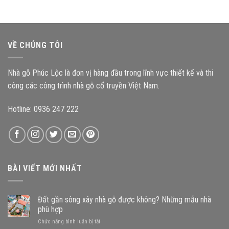
thờ
thế
nhà
gỗ
nào
gỗ
3
đến
nào?
gian
độ
mang
bền
VỀ CHÚNG TÔI
đậm
công
kiến
trình?
trúc
Nhà gỗ Phúc Lộc là đơn vị hàng đầu trong lĩnh vực thiết kế và thi
Bắc
Bộ
công các công trình nhà gỗ cổ truyền Việt Nam.
Hotline: 0936 247 222
BÀI VIẾT MỚI NHẤT
Đất gần sông xây nhà gỗ được không? Những mẫu nhà
phù hợp
ở
Chức năng bình luận bị tắt