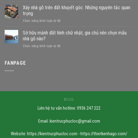
Đất
gần
Xây nhà gỗ trên đất khuyết góc: Những nguyên tắc quan
sông
trọng
xây
ở
Chức năng bình luận bị tắt
nhà
Xây
gỗ
nhà
Sở hữu mảnh đất hình chữ nhật, gia chủ nên chọn mẫu
được
gỗ
không?
nhà gỗ nào?
trên
Những
ở
Chức năng bình luận bị tắt
đất
mẫu
Sở
khuyết
nhà
hữu
góc:
phù
mảnh
FANPAGE
Những
hợp
đất
nguyên
hình
tắc
chữ
quan
nhật,
trọng
gia
chủ
nên
BLOG
chọn
Liên hệ tư vấn hotline: 0936 247 222
mẫu
nhà
gỗ
Email:
kientrucphucloc@gmail.com
nào?
Website: https://kientrucphucloc.com - https://thietkenhago.com/