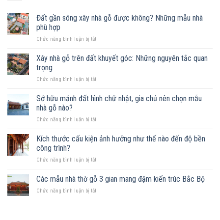
Đất gần sông xây nhà gỗ được không? Những mẫu nhà
phù hợp
ở
Chức năng bình luận bị tắt
Đất
gần
Xây nhà gỗ trên đất khuyết góc: Những nguyên tắc quan
sông
trọng
xây
ở
Chức năng bình luận bị tắt
nhà
Xây
gỗ
nhà
Sở hữu mảnh đất hình chữ nhật, gia chủ nên chọn mẫu
được
gỗ
không?
nhà gỗ nào?
trên
Những
ở
Chức năng bình luận bị tắt
đất
mẫu
Sở
khuyết
nhà
hữu
Kích thước cấu kiện ảnh hưởng như thế nào đến độ bền
góc:
phù
mảnh
Những
công trình?
hợp
đất
nguyên
ở
Chức năng bình luận bị tắt
hình
tắc
Kích
chữ
quan
thước
Các mẫu nhà thờ gỗ 3 gian mang đậm kiến trúc Bắc Bộ
nhật,
trọng
cấu
gia
ở
Chức năng bình luận bị tắt
kiện
chủ
Các
ảnh
nên
mẫu
hưởng
chọn
nhà
như
mẫu