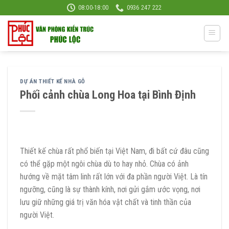
Skip
08:00-18:00
0936 247 222
to
content
DỰ ÁN THIẾT KẾ NHÀ GỖ
Phối cảnh chùa Long Hoa tại Bình Định
Thiết kế chùa rất phổ biến tại Việt Nam, đi bất cứ đâu cũng
có thể gặp một ngôi chùa dù to hay nhỏ. Chùa có ảnh
hướng về mặt tâm linh rất lớn với đa phần người Việt. Là tín
ngưỡng, cũng là sự thành kính, nơi gửi gắm ước vọng, nơi
lưu giữ những giá trị văn hóa vật chất và tinh thần của
người Việt.