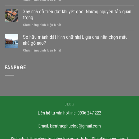
Đất
gần
Xây nhà gỗ trên đất khuyết góc: Những nguyên tắc quan
sông
trọng
xây
ở
Chức năng bình luận bị tắt
nhà
Xây
gỗ
nhà
Sở hữu mảnh đất hình chữ nhật, gia chủ nên chọn mẫu
được
gỗ
không?
nhà gỗ nào?
trên
Những
ở
Chức năng bình luận bị tắt
đất
mẫu
Sở
khuyết
nhà
hữu
góc:
phù
mảnh
FANPAGE
Những
hợp
đất
nguyên
hình
tắc
chữ
quan
nhật,
trọng
gia
chủ
nên
BLOG
chọn
Liên hệ tư vấn hotline: 0936 247 222
mẫu
nhà
gỗ
Email:
kientrucphucloc@gmail.com
nào?
Website: https://kientrucphucloc.com - https://thietkenhago.com/