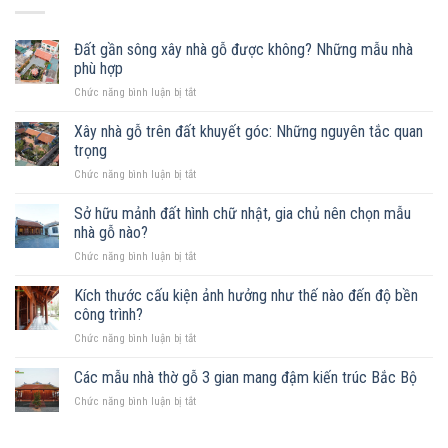
Đất gần sông xây nhà gỗ được không? Những mẫu nhà
phù hợp
ở
Chức năng bình luận bị tắt
Đất
gần
Xây nhà gỗ trên đất khuyết góc: Những nguyên tắc quan
sông
trọng
xây
ở
Chức năng bình luận bị tắt
nhà
Xây
gỗ
nhà
Sở hữu mảnh đất hình chữ nhật, gia chủ nên chọn mẫu
được
gỗ
không?
nhà gỗ nào?
trên
Những
ở
Chức năng bình luận bị tắt
đất
mẫu
Sở
khuyết
nhà
hữu
Kích thước cấu kiện ảnh hưởng như thế nào đến độ bền
góc:
phù
mảnh
Những
công trình?
hợp
đất
nguyên
ở
Chức năng bình luận bị tắt
hình
tắc
Kích
chữ
quan
thước
Các mẫu nhà thờ gỗ 3 gian mang đậm kiến trúc Bắc Bộ
nhật,
trọng
cấu
gia
ở
Chức năng bình luận bị tắt
kiện
chủ
Các
ảnh
nên
mẫu
hưởng
chọn