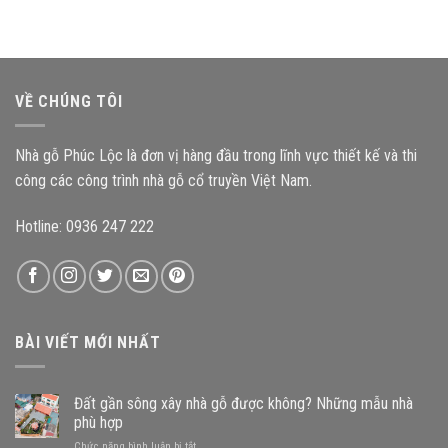
nhà
như
mẫu
thờ
thế
nhà
gỗ
nào
gỗ
3
đến
nào?
gian
độ
mang
bền
VỀ CHÚNG TÔI
đậm
công
kiến
trình?
trúc
Nhà gỗ Phúc Lộc là đơn vị hàng đầu trong lĩnh vực thiết kế và thi
Bắc
Bộ
công các công trình nhà gỗ cổ truyền Việt Nam.
Hotline: 0936 247 222
BÀI VIẾT MỚI NHẤT
Đất gần sông xây nhà gỗ được không? Những mẫu nhà
phù hợp
ở
Chức năng bình luận bị tắt