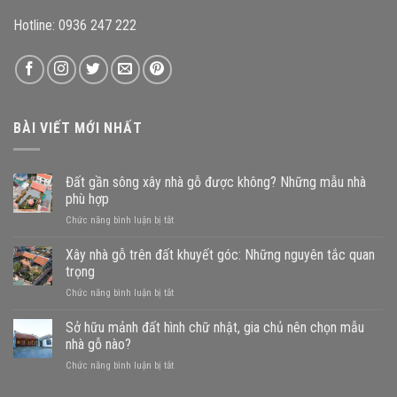
Hotline: 0936 247 222
BÀI VIẾT MỚI NHẤT
Đất gần sông xây nhà gỗ được không? Những mẫu nhà
phù hợp
ở
Chức năng bình luận bị tắt
Đất
gần
Xây nhà gỗ trên đất khuyết góc: Những nguyên tắc quan
sông
trọng
xây
ở
Chức năng bình luận bị tắt
nhà
Xây
gỗ
nhà
Sở hữu mảnh đất hình chữ nhật, gia chủ nên chọn mẫu
được
gỗ
không?
nhà gỗ nào?
trên
Những
ở
Chức năng bình luận bị tắt
đất
mẫu
Sở
khuyết
nhà
hữu