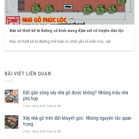
Bản vẽ thiết kế từ đường cổ kính mang đậm nét cổ truyền dân tộc
Bản vẽ thiết kế từ đường thể hiện rõ nhất yếu tố kiến trúc, vật...
BÀI VIẾT LIÊN QUAN
Đất gần sông xây nhà gỗ được không? Những mẫu nhà
phù hợp
ở
Chức năng bình luận bị tắt
Đất
gần
Xây nhà gỗ trên đất khuyết góc: Những nguyên tắc quan
sông
trọng
xây
ở
Chức năng bình luận bị tắt
nhà
Xây
gỗ