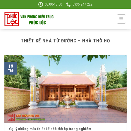
Skip
08:00-18:00
0936 247 222
to
content
THIẾT KẾ NHÀ TỪ ĐƯỜNG – NHÀ THỜ HỌ
19
Th9
Gợi ý những mẫu thiết kế nhà thờ họ trang nghiêm