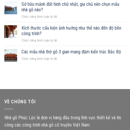
nhà
Sở hữu mảnh đất hình chữ nhật, gia chủ nên chọn mẫu
được
gỗ
không?
nhà gỗ nào?
trên
Những
ở
Chức năng bình luận bị tắt
đất
mẫu
Sở
khuyết
nhà
hữu
Kích thước cấu kiện ảnh hưởng như thế nào đến độ bền
góc:
phù
mảnh
Những
công trình?
hợp
đất
nguyên
ở
Chức năng bình luận bị tắt
hình
tắc
Kích
chữ
quan
thước
Các mẫu nhà thờ gỗ 3 gian mang đậm kiến trúc Bắc Bộ
nhật,
trọng
cấu
gia
ở
Chức năng bình luận bị tắt
kiện
chủ
Các
ảnh
nên
mẫu
hưởng
chọn
nhà
như
mẫu
thờ
thế
nhà
gỗ
nào
gỗ
3
đến
nào?
gian
độ
mang
bền
VỀ CHÚNG TÔI
đậm
công
kiến
trình?
trúc
Nhà gỗ Phúc Lộc là đơn vị hàng đầu trong lĩnh vực thiết kế và thi
Bắc
Bộ
công các công trình nhà gỗ cổ truyền Việt Nam.