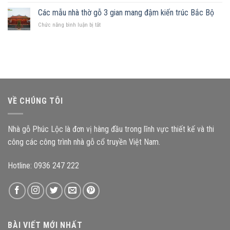
Kích
chữ
quan
thước
Các mẫu nhà thờ gỗ 3 gian mang đậm kiến trúc Bắc Bộ
nhật,
trọng
cấu
gia
ở
Chức năng bình luận bị tắt
kiện
chủ
Các
ảnh
nên
mẫu
hưởng
chọn
nhà
như
mẫu
thờ
thế
nhà
gỗ
nào
gỗ
3
đến
nào?
gian
độ
mang
bền
VỀ CHÚNG TÔI
đậm
công
kiến
trình?
trúc
Nhà gỗ Phúc Lộc là đơn vị hàng đầu trong lĩnh vực thiết kế và thi
Bắc
Bộ
công các công trình nhà gỗ cổ truyền Việt Nam.
Hotline: 0936 247 222
BÀI VIẾT MỚI NHẤT