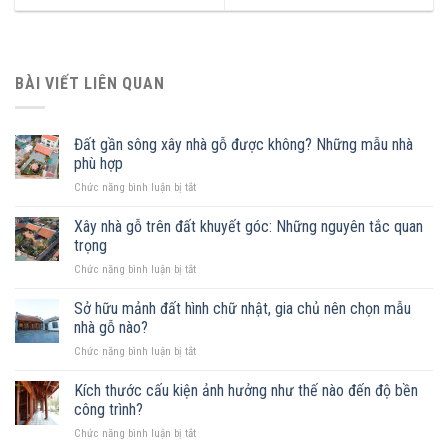
BÀI VIẾT LIÊN QUAN
Đất gần sông xây nhà gỗ được không? Những mẫu nhà
phù hợp
ở
Chức năng bình luận bị tắt
Đất
gần
Xây nhà gỗ trên đất khuyết góc: Những nguyên tắc quan
sông
trọng
xây
ở
Chức năng bình luận bị tắt
nhà
Xây
gỗ
nhà
Sở hữu mảnh đất hình chữ nhật, gia chủ nên chọn mẫu
được
gỗ
không?
nhà gỗ nào?
trên
Những
ở
Chức năng bình luận bị tắt
đất
mẫu
Sở
khuyết
nhà
hữu
Kích thước cấu kiện ảnh hưởng như thế nào đến độ bền
góc:
phù
mảnh
Những
công trình?
hợp
đất
nguyên
ở
Chức năng bình luận bị tắt
hình
tắc