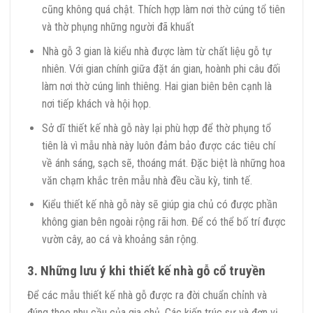
cũng không quá chật. Thích hợp làm nơi thờ cúng tổ tiên
và thờ phụng những người đã khuất
Nhà gỗ 3 gian là kiểu nhà được làm từ chất liệu gỗ tự
nhiên. Với gian chính giữa đặt án gian, hoành phi câu đối
làm nơi thờ cúng linh thiêng. Hai gian biên bên cạnh là
nơi tiếp khách và hội họp.
Sở dĩ thiết kế nhà gỗ này lại phù hợp để thờ phụng tổ
tiên là vì mẫu nhà này luôn đảm bảo được các tiêu chí
về ánh sáng, sạch sẽ, thoáng mát. Đặc biệt là những hoa
văn chạm khắc trên mẫu nhà đều cầu kỳ, tinh tế.
Kiểu thiết kế nhà gỗ này sẽ giúp gia chủ có được phần
không gian bên ngoài rộng rãi hơn. Để có thể bố trí được
vườn cây, ao cá và khoảng sân rộng.
3. Những lưu ý khi thiết kế nhà gỗ cổ truyền
Để các mẫu thiết kế nhà gỗ được ra đời chuẩn chỉnh và
đúng theo nhu cầu của gia chủ. Các kiến trúc sư và đơn vị