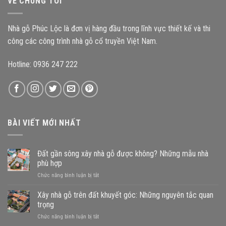
VỀ CHÚNG TÔI
đậm
công
kiến
trình?
trúc
Nhà gỗ Phúc Lộc là đơn vị hàng đầu trong lĩnh vực thiết kế và thi
Bắc
Bộ
công các công trình nhà gỗ cổ truyền Việt Nam.
Hotline: 0936 247 222
BÀI VIẾT MỚI NHẤT
Đất gần sông xây nhà gỗ được không? Những mẫu nhà
phù hợp
ở
Chức năng bình luận bị tắt
Đất
gần
Xây nhà gỗ trên đất khuyết góc: Những nguyên tắc quan
sông
trọng
xây
ở
Chức năng bình luận bị tắt
nhà
Xây