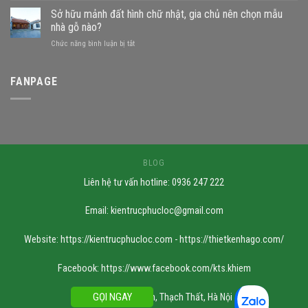
gỗ
nhà
Sở hữu mảnh đất hình chữ nhật, gia chủ nên chọn mẫu
được
gỗ
không?
nhà gỗ nào?
trên
Những
ở
Chức năng bình luận bị tắt
đất
mẫu
Sở
khuyết
nhà
hữu
góc:
phù
mảnh
FANPAGE
Những
hợp
đất
nguyên
hình
tắc
chữ
quan
nhật,
trọng
gia
chủ
nên
BLOG
chọn
Liên hệ tư vấn hotline: 0936 247 222
mẫu
nhà
gỗ
Email:
kientrucphucloc@gmail.com
nào?
Website: https://kientrucphucloc.com - https://thietkenhago.com/
Facebook: https://www.facebook.com/kts.khiem
GỌI NGAY
Xưởng SX: Cần Kiệm, Thạch Thất, Hà Nội