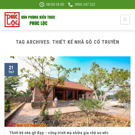
Skip
08:00-18:00
0936 247 222
to
content
TAG ARCHIVES:
THIẾT KẾ NHÀ GỖ CỔ TRUYỀN
21
Th7
Thiết kế nhà gỗ đẹp – công trình mà nhiều gia chủ ao ước