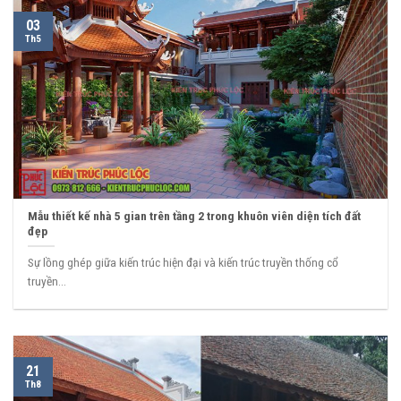
03
Th5
Mẫu thiết kế nhà 5 gian trên tầng 2 trong khuôn viên diện tích đất
đẹp
Sự lồng ghép giữa kiến trúc hiện đại và kiến trúc truyền thống cổ
truyền...
21
Th8