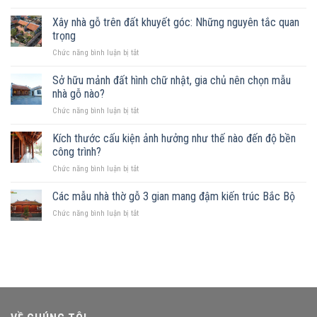
Đất
gần
Xây nhà gỗ trên đất khuyết góc: Những nguyên tắc quan
sông
trọng
xây
ở
Chức năng bình luận bị tắt
nhà
Xây
gỗ
nhà
Sở hữu mảnh đất hình chữ nhật, gia chủ nên chọn mẫu
được
gỗ
không?
nhà gỗ nào?
trên
Những
ở
Chức năng bình luận bị tắt
đất
mẫu
Sở
khuyết
nhà
hữu
Kích thước cấu kiện ảnh hưởng như thế nào đến độ bền
góc:
phù
mảnh
Những
công trình?
hợp
đất
nguyên
ở
Chức năng bình luận bị tắt
hình
tắc
Kích
chữ
quan
thước
Các mẫu nhà thờ gỗ 3 gian mang đậm kiến trúc Bắc Bộ
nhật,
trọng
cấu
gia
ở
Chức năng bình luận bị tắt
kiện
chủ
Các
ảnh
nên
mẫu
hưởng
chọn
nhà
như
mẫu
thờ
thế
nhà
gỗ
nào
gỗ
3
đến
nào?
gian
độ
mang
bền