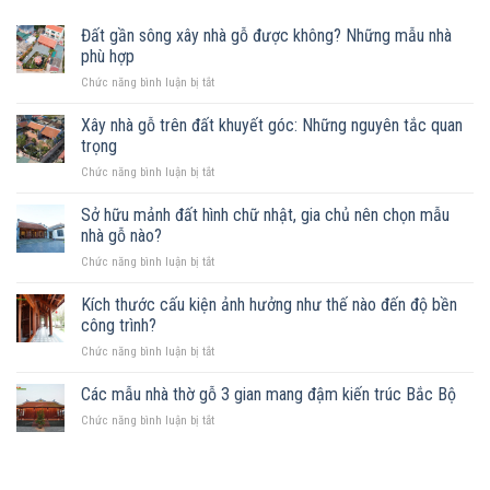
Đất gần sông xây nhà gỗ được không? Những mẫu nhà
phù hợp
ở
Chức năng bình luận bị tắt
Đất
gần
Xây nhà gỗ trên đất khuyết góc: Những nguyên tắc quan
sông
trọng
xây
ở
Chức năng bình luận bị tắt
nhà
Xây
gỗ
nhà
Sở hữu mảnh đất hình chữ nhật, gia chủ nên chọn mẫu
được
gỗ
không?
nhà gỗ nào?
trên
Những
ở
Chức năng bình luận bị tắt
đất
mẫu
Sở
khuyết
nhà
hữu
Kích thước cấu kiện ảnh hưởng như thế nào đến độ bền
góc:
phù
mảnh
Những
công trình?
hợp
đất
nguyên
ở
Chức năng bình luận bị tắt
hình
tắc
Kích
chữ
quan
thước
Các mẫu nhà thờ gỗ 3 gian mang đậm kiến trúc Bắc Bộ
nhật,
trọng
cấu
gia
ở
Chức năng bình luận bị tắt
kiện
chủ
Các
ảnh
nên
mẫu
hưởng
chọn
nhà
như
mẫu