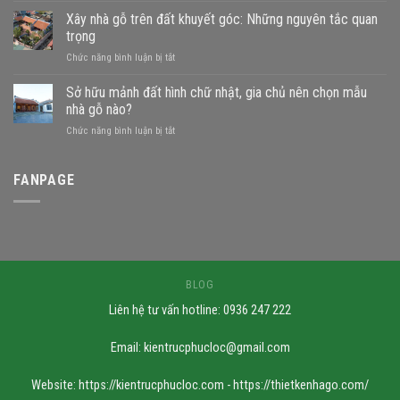
gần
Xây nhà gỗ trên đất khuyết góc: Những nguyên tắc quan
sông
trọng
xây
ở
Chức năng bình luận bị tắt
nhà
Xây
gỗ
nhà
Sở hữu mảnh đất hình chữ nhật, gia chủ nên chọn mẫu
được
gỗ
không?
nhà gỗ nào?
trên
Những
ở
Chức năng bình luận bị tắt
đất
mẫu
Sở
khuyết
nhà
hữu
góc:
phù
mảnh
FANPAGE
Những
hợp
đất
nguyên
hình
tắc
chữ
quan
nhật,
trọng
gia
chủ
nên
BLOG
chọn
Liên hệ tư vấn hotline: 0936 247 222
mẫu
nhà
gỗ
Email:
kientrucphucloc@gmail.com
nào?
Website: https://kientrucphucloc.com - https://thietkenhago.com/