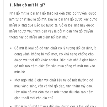
1. Nhà gỗ mít là gì?
Nhà gỗ mít là loại nhà gỗ theo lối kiến trúc cổ truyền, được
làm từ chất liệu là gỗ mít. Đây là loại nhà gỗ được xây dựng
nhiều ở làng quê Bắc Bộ nước ta. Sở dĩ loại nhà này được
nhiều người yêu thích đến vậy là bởi vì căn nhà gỗ truyền
thống này có nhiều ưu điểm nổi bật như:
Gỗ mít là loại gỗ có tính chất cơ lý tương đối ổn định, ít
cong vênh, không bị mối mọt, có khả năng chống chọi
được với thời tiết khắc nghiệt. Đặc biệt nhà 3 gian bằng
gỗ mít tạo cảm giác ấm vào mùa đông và mát mẻ vào
mùa hè.
Một ngôi nhà 3 gian với chất liệu từ gỗ mít thường có
màu vàng sáng, vân và thớ gỗ đẹp, tính thẩm mỹ cao.
Hơn nữa gỗ mít còn tỏa ra mùi thơm dịu nhẹ tạo cảm
giác thoải mái cho gia chủ.
Ngoài ra gỗ mít từ xưa đến nay được coi là loại gỗ có ý