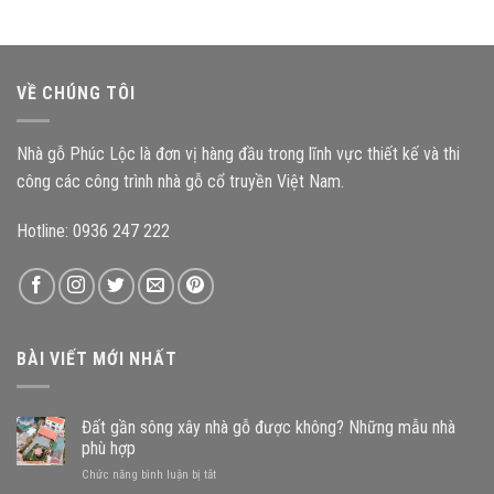
thờ
thế
nhà
gỗ
nào
gỗ
3
đến
nào?
gian
độ
mang
bền
VỀ CHÚNG TÔI
đậm
công
kiến
trình?
trúc
Nhà gỗ Phúc Lộc là đơn vị hàng đầu trong lĩnh vực thiết kế và thi
Bắc
Bộ
công các công trình nhà gỗ cổ truyền Việt Nam.
Hotline: 0936 247 222
BÀI VIẾT MỚI NHẤT
Đất gần sông xây nhà gỗ được không? Những mẫu nhà
phù hợp
ở
Chức năng bình luận bị tắt
Đất