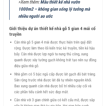
>Xem thêm:
Mẫu thiết kế nhà vườn
1000m2 – không gian sống lý tưởng mà
nhiều người ao ước
Giới thiệu dự án thiết kế nhà gỗ 5 gian 4 mái cổ
truyền
Căn nhà gỗ 5 gian 4 mái được thực hiện trên quỹ đất
rộng. Được làm theo lối kiến trúc kẻ truyền, tiền kẻ hậu
bẩy. Căn nhà được lợp ngói ta nung thủ công, xung
quanh được xây tường gạch không trát tạo nên sự đồng
điệu giữa nhà gỗ.
Nhà gồm có 5 bậc ngũ cấp được lát gạch đỏ bát tràng.
Sân rộng trước nhà được lát đá tự nhiên nguyên khối.
Bao xung quanh căn nhà được bố trí nhiều cây cối và
các phần tiểu cảnh hết sức đẹp mắt.
Căn nhà với 3 gian chính giữa có kết cấu mở, được sắp
xếp là không gian thờ tự gia tiên. Hai gian bên cạnh