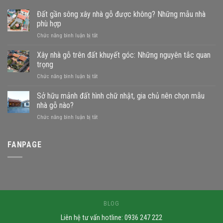
Đất gần sông xây nhà gỗ được không? Những mẫu nhà
phù hợp
ở
Chức năng bình luận bị tắt
Đất
gần
Xây nhà gỗ trên đất khuyết góc: Những nguyên tắc quan
sông
trọng
xây
ở
Chức năng bình luận bị tắt
nhà
Xây
gỗ
nhà
Sở hữu mảnh đất hình chữ nhật, gia chủ nên chọn mẫu
được
gỗ
không?
nhà gỗ nào?
trên
Những
ở
Chức năng bình luận bị tắt
đất
mẫu
Sở
khuyết
nhà
hữu
góc:
phù
mảnh
FANPAGE
Những
hợp
đất
nguyên
hình
tắc
chữ
quan
nhật,
trọng
gia
chủ
nên
BLOG
chọn
Liên hệ tư vấn hotline: 0936 247 222
mẫu