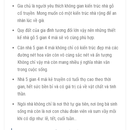
Gia chủ là người yêu thích không gian kiến trúc nhà gỗ
cổ truyền. Mong muốn có một kiến trúc nhà rộng để an
nhàn lúc về già.
Quy đất của gia đình tương đối lớn vậy nên những thiết
kế nhà gỗ 5 gian 4 mái sẽ vô cùng phù hợp.
Căn nhà 5 gian 4 mái không chỉ có kiến trúc đẹp mà các
đường nét hoa văn còn vô cùng sắc nét và ấn tượng.
Không chỉ vậy mà còn mang nhiều ý nghĩa nhân văn
trong cuộc sống.
Nhà 5 gian 4 mái kẻ truyền có tuổi thọ cao theo thời
gian, hết sức bền bỉ và có giá trị cả về vật chất và tinh
thần.
Ngôi nhà không chỉ là nơi thờ tự gia tiên, nơi ông bà sinh
sống mà còn là nơi con cháu đoàn viên và sum vầy mỗi
khi có dịp như: lễ, tết, cuối tuần…