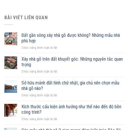
BÀI VIẾT LIÊN QUAN
Đất gần sông xây nhà gỗ được không? Những mẫu nhà
phù hợp
ở
Chức năng bình luận bị tắt
Đất
gần
Xây nhà gỗ trên đất khuyết góc: Những nguyên tắc quan
sông
trọng
xây
ở
Chức năng bình luận bị tắt
nhà
Xây
gỗ
nhà
Sở hữu mảnh đất hình chữ nhật, gia chủ nên chọn mẫu
được
gỗ
không?
nhà gỗ nào?
trên
Những
ở
Chức năng bình luận bị tắt
đất
mẫu
Sở
khuyết
nhà
hữu
Kích thước cấu kiện ảnh hưởng như thế nào đến độ bền
góc:
phù
mảnh
Những
công trình?
hợp
đất
nguyên
ở
Chức năng bình luận bị tắt
hình
tắc
Kích
chữ
quan
thước
nhật,