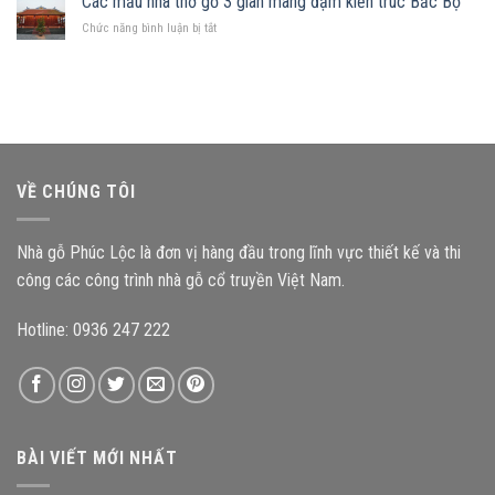
Các mẫu nhà thờ gỗ 3 gian mang đậm kiến trúc Bắc Bộ
trọng
cấu
gia
ở
Chức năng bình luận bị tắt
kiện
chủ
Các
ảnh
nên
mẫu
hưởng
chọn
nhà
như
mẫu
thờ
thế
nhà
gỗ
nào
gỗ
3
đến
nào?
gian
độ
mang
bền
VỀ CHÚNG TÔI
đậm
công
kiến
trình?
trúc
Nhà gỗ Phúc Lộc là đơn vị hàng đầu trong lĩnh vực thiết kế và thi
Bắc
Bộ
công các công trình nhà gỗ cổ truyền Việt Nam.
Hotline: 0936 247 222
BÀI VIẾT MỚI NHẤT