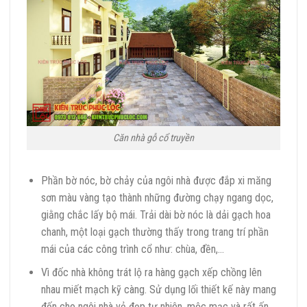
Căn nhà gỗ cổ truyền
Phần bờ nóc, bờ chảy của ngôi nhà được đắp xi măng
sơn màu vàng tạo thành những đường chạy ngang dọc,
giằng chắc lấy bộ mái. Trải dài bờ nóc là dải gạch hoa
chanh, một loại gạch thường thấy trong trang trí phần
mái của các công trình cổ như: chùa, đền,…
Vì đốc nhà không trát lộ ra hàng gạch xếp chồng lên
nhau miết mạch kỹ càng. Sử dụng lối thiết kế này mang
đến cho ngôi nhà vẻ đẹp tự nhiên, mộc mạc và rất ấn