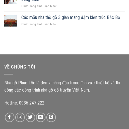
đất
nguyên
ở
Chức năng bình luận bị tắt
hình
tắc
Kích
chữ
quan
thước
Các mẫu nhà thờ gỗ 3 gian mang đậm kiến trúc Bắc Bộ
nhật,
trọng
cấu
gia
ở
Chức năng bình luận bị tắt
kiện
chủ
Các
ảnh
nên
mẫu
hưởng
chọn
nhà
như
mẫu
thờ
thế
nhà
gỗ
nào
gỗ
3
đến
nào?
gian
độ
mang
bền
VỀ CHÚNG TÔI
đậm
công
kiến
trình?
trúc
Nhà gỗ Phúc Lộc là đơn vị hàng đầu trong lĩnh vực thiết kế và thi
Bắc
Bộ
công các công trình nhà gỗ cổ truyền Việt Nam.
Hotline: 0936 247 222