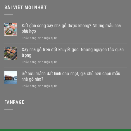
BÀI VIẾT MỚI NHẤT
Đất gần sông xây nhà gỗ được không? Những mẫu nhà
phù hợp
ở
Chức năng bình luận bị tắt
Đất
gần
Xây nhà gỗ trên đất khuyết góc: Những nguyên tắc quan
sông
trọng
xây
ở
Chức năng bình luận bị tắt
nhà
Xây
gỗ
nhà
Sở hữu mảnh đất hình chữ nhật, gia chủ nên chọn mẫu
được
gỗ
không?
nhà gỗ nào?
trên
Những
ở
Chức năng bình luận bị tắt
đất
mẫu
Sở
khuyết
nhà
hữu
góc:
phù
mảnh
FANPAGE
Những
hợp
đất
nguyên
hình
tắc
chữ
quan
nhật,
trọng
gia
chủ