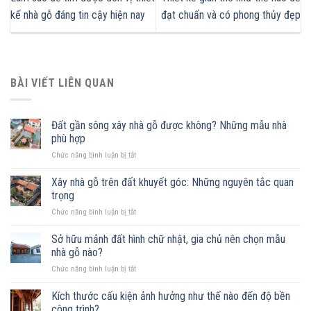
kế nhà gỗ đáng tin cậy hiện nay
đạt chuẩn và có phong thủy đẹp
BÀI VIẾT LIÊN QUAN
Đất gần sông xây nhà gỗ được không? Những mẫu nhà
phù hợp
ở
Chức năng bình luận bị tắt
Đất
gần
Xây nhà gỗ trên đất khuyết góc: Những nguyên tắc quan
sông
trọng
xây
ở
Chức năng bình luận bị tắt
nhà
Xây
gỗ
nhà
Sở hữu mảnh đất hình chữ nhật, gia chủ nên chọn mẫu
được
gỗ
không?
nhà gỗ nào?
trên
Những
ở
Chức năng bình luận bị tắt
đất
mẫu
Sở
khuyết
nhà
hữu
Kích thước cấu kiện ảnh hưởng như thế nào đến độ bền
góc:
phù
mảnh
Những
công trình?
hợp