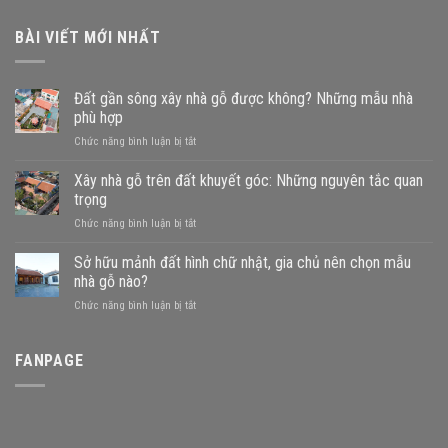
BÀI VIẾT MỚI NHẤT
Đất gần sông xây nhà gỗ được không? Những mẫu nhà
phù hợp
ở
Chức năng bình luận bị tắt
Đất
gần
Xây nhà gỗ trên đất khuyết góc: Những nguyên tắc quan
sông
trọng
xây
ở
Chức năng bình luận bị tắt
nhà
Xây
gỗ
nhà
Sở hữu mảnh đất hình chữ nhật, gia chủ nên chọn mẫu
được
gỗ
không?
nhà gỗ nào?
trên
Những
ở
Chức năng bình luận bị tắt
đất
mẫu
Sở
khuyết
nhà
hữu
góc:
phù
mảnh
FANPAGE
Những
hợp
đất
nguyên
hình
tắc
chữ
quan
nhật,
trọng
gia