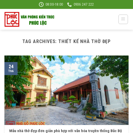
Skip
08:00-18:00
0936 247 222
to
content
TAG ARCHIVES:
THIẾT KẾ NHÀ THỜ ĐẸP
24
Th6
Mẫu nhà thờ đẹp đơn giản phù hợp với văn hóa truyền thống Bắc Bộ