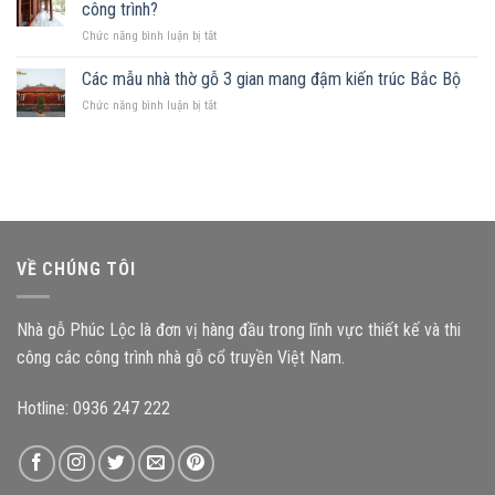
mảnh
Những
công trình?
hợp
đất
nguyên
ở
Chức năng bình luận bị tắt
hình
tắc
Kích
chữ
quan
thước
Các mẫu nhà thờ gỗ 3 gian mang đậm kiến trúc Bắc Bộ
nhật,
trọng
cấu
gia
ở
Chức năng bình luận bị tắt
kiện
chủ
Các
ảnh
nên
mẫu
hưởng
chọn
nhà
như
mẫu
thờ
thế
nhà
gỗ
nào
gỗ
3
đến
nào?
gian
độ
mang
bền
VỀ CHÚNG TÔI
đậm
công
kiến
trình?
trúc
Nhà gỗ Phúc Lộc là đơn vị hàng đầu trong lĩnh vực thiết kế và thi
Bắc
Bộ
công các công trình nhà gỗ cổ truyền Việt Nam.
Hotline: 0936 247 222