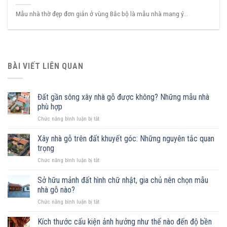
Mẫu nhà thờ đẹp đơn giản ở vùng Bắc bộ là mẫu nhà mang ý...
BÀI VIẾT LIÊN QUAN
Đất gần sông xây nhà gỗ được không? Những mẫu nhà
phù hợp
ở
Chức năng bình luận bị tắt
Đất
gần
Xây nhà gỗ trên đất khuyết góc: Những nguyên tắc quan
sông
trọng
xây
ở
Chức năng bình luận bị tắt
nhà
Xây
gỗ
nhà
Sở hữu mảnh đất hình chữ nhật, gia chủ nên chọn mẫu
được
gỗ
không?
nhà gỗ nào?
trên
Những
ở
Chức năng bình luận bị tắt
đất
mẫu
Sở
khuyết
nhà
hữu
Kích thước cấu kiện ảnh hưởng như thế nào đến độ bền
góc:
phù