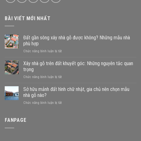
BÀI VIẾT MỚI NHẤT
Đất gần sông xây nhà gỗ được không? Những mẫu nhà
phù hợp
ở
Chức năng bình luận bị tắt
Đất
gần
Xây nhà gỗ trên đất khuyết góc: Những nguyên tắc quan
sông
trọng
xây
ở
Chức năng bình luận bị tắt
nhà
Xây
gỗ
nhà
Sở hữu mảnh đất hình chữ nhật, gia chủ nên chọn mẫu
được
gỗ
không?
nhà gỗ nào?
trên
Những
ở
Chức năng bình luận bị tắt
đất
mẫu
Sở
khuyết
nhà
hữu
góc:
phù
mảnh
FANPAGE
Những
hợp
đất
nguyên
hình
tắc
chữ
quan
nhật,
trọng