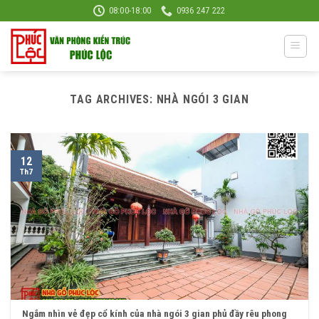
Skip
08:00-18:00
0936 247 222
to
content
TAG ARCHIVES:
NHÀ NGÓI 3 GIAN
12
Th7
Ngắm nhìn vẻ đẹp cổ kính của nhà ngói 3 gian phủ đầy rêu phong