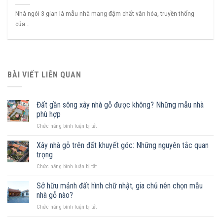
Nhà ngói 3 gian là mẫu nhà mang đậm chất văn hóa, truyền thống
của...
BÀI VIẾT LIÊN QUAN
Đất gần sông xây nhà gỗ được không? Những mẫu nhà
phù hợp
ở
Chức năng bình luận bị tắt
Đất
gần
Xây nhà gỗ trên đất khuyết góc: Những nguyên tắc quan
sông
trọng
xây
ở
Chức năng bình luận bị tắt
nhà
Xây
gỗ
nhà
Sở hữu mảnh đất hình chữ nhật, gia chủ nên chọn mẫu
được
gỗ
không?
nhà gỗ nào?
trên
Những
ở
Chức năng bình luận bị tắt
đất
mẫu
Sở
khuyết
nhà