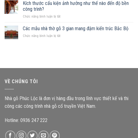
hữu
Kích thước cấu kiện ảnh hưởng như thế nào đến độ bền
góc:
phù
mảnh
Những
công trình?
hợp
đất
nguyên
ở
Chức năng bình luận bị tắt
hình
tắc
Kích
chữ
quan
thước
Các mẫu nhà thờ gỗ 3 gian mang đậm kiến trúc Bắc Bộ
nhật,
trọng
cấu
gia
ở
Chức năng bình luận bị tắt
kiện
chủ
Các
ảnh
nên
mẫu
hưởng
chọn
nhà
như
mẫu
thờ
thế
nhà
gỗ
nào
gỗ
3
đến
nào?
gian
độ
mang
bền
VỀ CHÚNG TÔI
đậm
công
kiến
trình?
trúc
Nhà gỗ Phúc Lộc là đơn vị hàng đầu trong lĩnh vực thiết kế và thi
Bắc
Bộ
công các công trình nhà gỗ cổ truyền Việt Nam.
Hotline: 0936 247 222