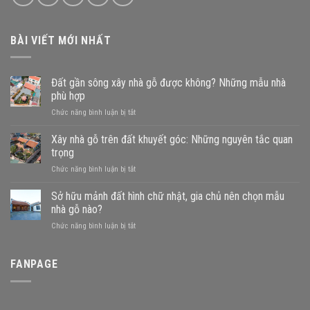
BÀI VIẾT MỚI NHẤT
Đất gần sông xây nhà gỗ được không? Những mẫu nhà
phù hợp
ở
Chức năng bình luận bị tắt
Đất
gần
Xây nhà gỗ trên đất khuyết góc: Những nguyên tắc quan
sông
trọng
xây
ở
Chức năng bình luận bị tắt
nhà
Xây
gỗ
nhà
Sở hữu mảnh đất hình chữ nhật, gia chủ nên chọn mẫu
được
gỗ
không?
nhà gỗ nào?
trên
Những
ở
Chức năng bình luận bị tắt
đất
mẫu
Sở
khuyết
nhà
hữu
góc:
phù
mảnh
FANPAGE
Những
hợp
đất
nguyên
hình
tắc
chữ
quan
nhật,
trọng