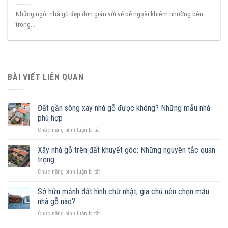
Những ngôi nhà gỗ đẹp đơn giản với vẻ bề ngoài khiêm nhường bên
trong...
BÀI VIẾT LIÊN QUAN
Đất gần sông xây nhà gỗ được không? Những mẫu nhà
phù hợp
ở
Chức năng bình luận bị tắt
Đất
gần
Xây nhà gỗ trên đất khuyết góc: Những nguyên tắc quan
sông
trọng
xây
ở
Chức năng bình luận bị tắt
nhà
Xây
gỗ
nhà
Sở hữu mảnh đất hình chữ nhật, gia chủ nên chọn mẫu
được
gỗ
không?
nhà gỗ nào?
trên
Những
ở
Chức năng bình luận bị tắt
đất
mẫu
Sở
khuyết
nhà