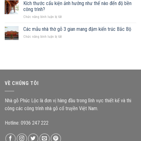
hữu
Kích thước cấu kiện ảnh hưởng như thế nào đến độ bền
góc:
phù
mảnh
Những
công trình?
hợp
đất
nguyên
ở
Chức năng bình luận bị tắt
hình
tắc
Kích
chữ
quan
thước
Các mẫu nhà thờ gỗ 3 gian mang đậm kiến trúc Bắc Bộ
nhật,
trọng
cấu
gia
ở
Chức năng bình luận bị tắt
kiện
chủ
Các
ảnh
nên
mẫu
hưởng
chọn
nhà
như
mẫu
thờ
thế
nhà
gỗ
nào
gỗ
3
đến
nào?
gian
độ
mang
bền
VỀ CHÚNG TÔI
đậm
công
kiến
trình?
trúc
Nhà gỗ Phúc Lộc là đơn vị hàng đầu trong lĩnh vực thiết kế và thi
Bắc
Bộ
công các công trình nhà gỗ cổ truyền Việt Nam.
Hotline: 0936 247 222