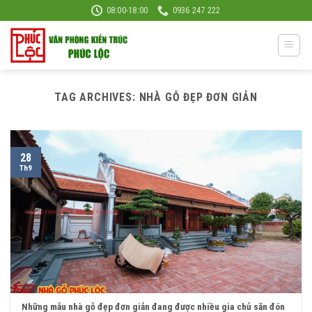
Skip
08:00-18:00
0936 247 222
to
content
TAG ARCHIVES:
NHÀ GỖ ĐẸP ĐƠN GIẢN
28
Th9
Những mẫu nhà gỗ đẹp đơn giản đang được nhiều gia chủ săn đón