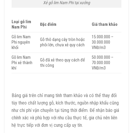
Xẻ gỗ lim Nam Phi tại xưởng
Loại gỗ lim
Đặc điểm
Giá tham khảo
Nam Phi
Gỗ lim Nam
15.000.000 –
Gỗ thô dạng cây tròn hoặc
Phi nguyên
30.000.000
phôi lớn, chưa xẻ quy cách
khối
VNĐ/m3
Gỗ lim Nam
50.000.000 –
Gỗ đã xẻ theo quy cách để
Phi xẻ thành
70.000.000
thi công
khí
VNĐ/m3
Bảng giá trên chỉ mang tính tham khảo và có thể thay đổi
tùy theo chất lượng gỗ, kích thước, nguồn nhập khẩu cũng
như chi phí vận chuyển tại từng thời điểm. Để nhận báo giá
chính xác và phù hợp với nhu cầu thực tế, gia chủ nên liên
hệ trực tiếp với đơn vị cung cấp uy tín.