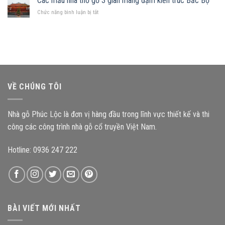
Các mẫu nhà thờ gỗ 3 gian mang đậm kiến trúc Bắc Bộ
trọng
cấu
gia
ở
Chức năng bình luận bị tắt
kiện
chủ
Các
ảnh
nên
mẫu
hưởng
chọn
nhà
như
mẫu
thờ
thế
nhà
gỗ
nào
gỗ
3
đến
nào?
gian
độ
mang
bền
VỀ CHÚNG TÔI
đậm
công
kiến
trình?
trúc
Nhà gỗ Phúc Lộc là đơn vị hàng đầu trong lĩnh vực thiết kế và thi
Bắc
Bộ
công các công trình nhà gỗ cổ truyền Việt Nam.
Hotline: 0936 247 222
BÀI VIẾT MỚI NHẤT