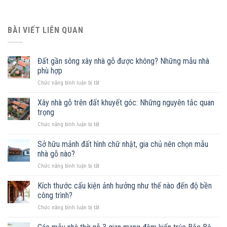
BÀI VIẾT LIÊN QUAN
Đất gần sông xây nhà gỗ được không? Những mẫu nhà
phù hợp
ở
Chức năng bình luận bị tắt
Đất
gần
Xây nhà gỗ trên đất khuyết góc: Những nguyên tắc quan
sông
trọng
xây
ở
Chức năng bình luận bị tắt
nhà
Xây
gỗ
nhà
Sở hữu mảnh đất hình chữ nhật, gia chủ nên chọn mẫu
được
gỗ
không?
nhà gỗ nào?
trên
Những
ở
Chức năng bình luận bị tắt
đất
mẫu
Sở
khuyết
nhà
hữu
Kích thước cấu kiện ảnh hưởng như thế nào đến độ bền
góc:
phù
mảnh
Những
công trình?
hợp
đất
nguyên
ở
Chức năng bình luận bị tắt
hình
tắc
Kích
chữ
quan
thước
nhật,