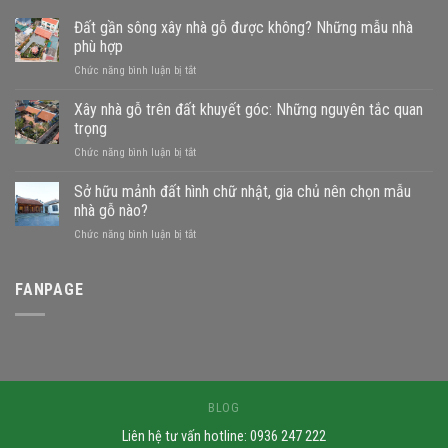
Đất gần sông xây nhà gỗ được không? Những mẫu nhà
phù hợp
ở
Chức năng bình luận bị tắt
Đất
gần
Xây nhà gỗ trên đất khuyết góc: Những nguyên tắc quan
sông
trọng
xây
ở
Chức năng bình luận bị tắt
nhà
Xây
gỗ
nhà
Sở hữu mảnh đất hình chữ nhật, gia chủ nên chọn mẫu
được
gỗ
không?
nhà gỗ nào?
trên
Những
ở
Chức năng bình luận bị tắt
đất
mẫu
Sở
khuyết
nhà
hữu
góc:
phù
mảnh
FANPAGE
Những
hợp
đất
nguyên
hình
tắc
chữ
quan
nhật,
trọng
gia
chủ
nên
BLOG
chọn
Liên hệ tư vấn hotline: 0936 247 222
mẫu