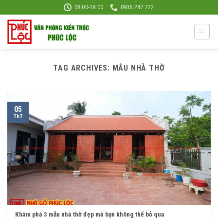
Skip
08:00-18:00
0936 247 222
to
content
TAG ARCHIVES:
MẪU NHÀ THỜ
05
Th7
Khám phá 3 mẫu nhà thờ đẹp mà bạn không thể bỏ qua