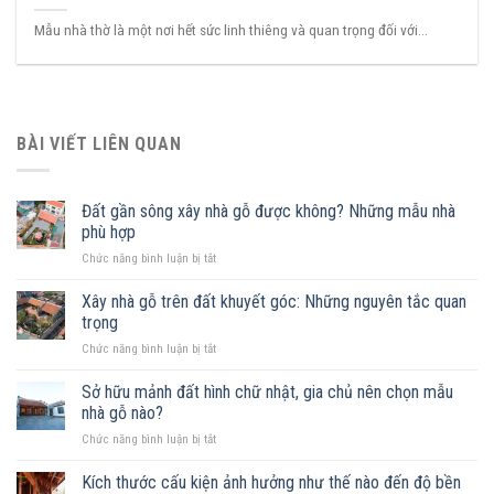
Mẫu nhà thờ là một nơi hết sức linh thiêng và quan trọng đối với...
BÀI VIẾT LIÊN QUAN
Đất gần sông xây nhà gỗ được không? Những mẫu nhà
phù hợp
ở
Chức năng bình luận bị tắt
Đất
gần
Xây nhà gỗ trên đất khuyết góc: Những nguyên tắc quan
sông
trọng
xây
ở
Chức năng bình luận bị tắt
nhà
Xây
gỗ
nhà
Sở hữu mảnh đất hình chữ nhật, gia chủ nên chọn mẫu
được
gỗ
không?
nhà gỗ nào?
trên
Những
ở
Chức năng bình luận bị tắt
đất
mẫu
Sở
khuyết
nhà
hữu
Kích thước cấu kiện ảnh hưởng như thế nào đến độ bền
góc:
phù