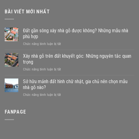
BÀI VIẾT MỚI NHẤT
Đất gần sông xây nhà gỗ được không? Những mẫu nhà
phù hợp
ở
Chức năng bình luận bị tắt
Đất
gần
Xây nhà gỗ trên đất khuyết góc: Những nguyên tắc quan
sông
trọng
xây
ở
Chức năng bình luận bị tắt
nhà
Xây
gỗ
nhà
Sở hữu mảnh đất hình chữ nhật, gia chủ nên chọn mẫu
được
gỗ
không?
nhà gỗ nào?
trên
Những
ở
Chức năng bình luận bị tắt
đất
mẫu
Sở
khuyết
nhà
hữu
góc:
phù
mảnh
FANPAGE
Những
hợp
đất
nguyên
hình
tắc
chữ
quan
nhật,
trọng
gia