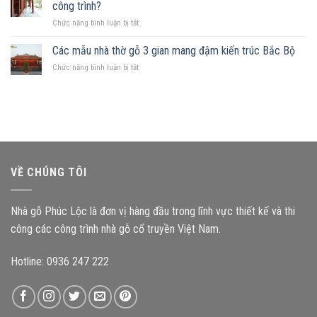
mảnh
Những
công trình?
hợp
đất
nguyên
ở
Chức năng bình luận bị tắt
hình
tắc
Kích
chữ
quan
thước
Các mẫu nhà thờ gỗ 3 gian mang đậm kiến trúc Bắc Bộ
nhật,
trọng
cấu
gia
ở
Chức năng bình luận bị tắt
kiện
chủ
Các
ảnh
nên
mẫu
hưởng
chọn
nhà
như
mẫu
thờ
thế
nhà
gỗ
nào
gỗ
3
đến
nào?
gian
độ
mang
bền
VỀ CHÚNG TÔI
đậm
công
kiến
trình?
trúc
Nhà gỗ Phúc Lộc là đơn vị hàng đầu trong lĩnh vực thiết kế và thi
Bắc
Bộ
công các công trình nhà gỗ cổ truyền Việt Nam.
Hotline: 0936 247 222