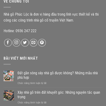
VỀ CHÚNG TÔI
đậm
công
kiến
trình?
trúc
Nhà gỗ Phúc Lộc là đơn vị hàng đầu trong lĩnh vực thiết kế và thi
Bắc
Bộ
công các công trình nhà gỗ cổ truyền Việt Nam.
Hotline: 0936 247 222
BÀI VIẾT MỚI NHẤT
Đất gần sông xây nhà gỗ được không? Những mẫu nhà
phù hợp
ở
Chức năng bình luận bị tắt
Đất
gần
Xây nhà gỗ trên đất khuyết góc: Những nguyên tắc quan
sông
trọng
xây
ở
Chức năng bình luận bị tắt
nhà