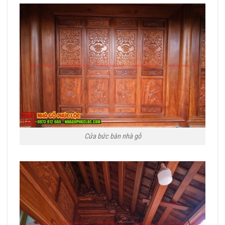
Cửa bức bàn nhà gỗ