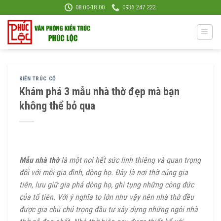
Skip
08:00-18:00
0936 247 222
to
content
KIẾN TRÚC CỔ
Khám phá 3 mẫu nhà thờ đẹp mà bạn
không thể bỏ qua
Mẫu nhà thờ
là một nơi hết sức linh thiêng và quan trọng
đối với mỗi gia đình, dòng họ. Đây là nơi thờ cúng gia
tiên, lưu giữ gia phả dòng họ, ghi tụng những công đức
của tổ tiên. Với ý nghĩa to lớn như vậy nên nhà thờ đều
được gia chủ chú trọng đầu tư xây dựng những ngôi nhà