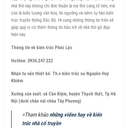
nhà thờ này không chỉ đơn thuần là nơi thờ cúng tổ tiên, mà
còn là biểu tượng văn hóa, tín ngưỡng và niềm tự hào kiến
trúc truyền thống Bắc Bộ. Hi vọng những thông tin trên sẽ
giúp quý vị có thêm thông tin hữu ích về nhà thờ gỗ đẹp
hiện nay.
Thông tin về kiến trúc Phúc Lộc
Hotline:
0936.247.222
Nhận tư vấn thiết kế:
Th.s kiến trúc sư Nguyễn Huy
Khiêm
Xưởng sản xuất: xã Cần Kiệm, huyện Thạch thất, Tp Hà
Nội (dưới chân núi chùa Tây Phương)
>Tham khảo
những video hay về kiến
trúc nhà cổ truyền