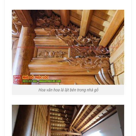
Hoa văn hoa lá lật bên trong nhà gỗ