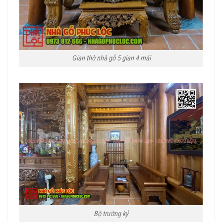
Gian thờ nhà gỗ 5 gian 4 mái
Bộ trường kỷ