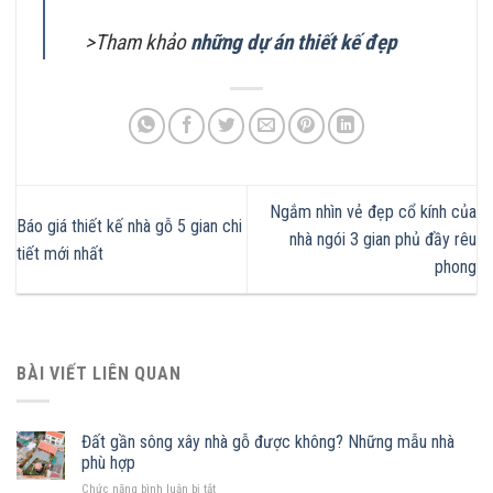
>Tham khảo
những dự án thiết kế đẹp
Ngắm nhìn vẻ đẹp cổ kính của
Báo giá thiết kế nhà gỗ 5 gian chi
nhà ngói 3 gian phủ đầy rêu
tiết mới nhất
phong
BÀI VIẾT LIÊN QUAN
Đất gần sông xây nhà gỗ được không? Những mẫu nhà
phù hợp
ở
Chức năng bình luận bị tắt