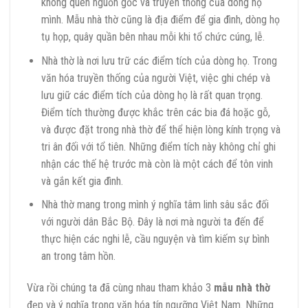
không quên nguồn gốc và truyền thống của dòng họ
mình. Mẫu nhà thờ cũng là địa điểm để gia đình, dòng họ
tụ họp, quây quần bên nhau mỗi khi tổ chức cúng, lễ.
Nhà thờ là nơi lưu trữ các điểm tích của dòng họ. Trong
văn hóa truyền thống của người Việt, việc ghi chép và
lưu giữ các điểm tích của dòng họ là rất quan trọng.
Điểm tích thường được khắc trên các bia đá hoặc gỗ,
và được đặt trong nhà thờ để thể hiện lòng kính trọng và
tri ân đối với tổ tiên. Những điểm tích này không chỉ ghi
nhận các thế hệ trước mà còn là một cách để tôn vinh
và gắn kết gia đình.
Nhà thờ mang trong mình ý nghĩa tâm linh sâu sắc đối
với người dân Bắc Bộ. Đây là nơi mà người ta đến để
thực hiện các nghi lễ, cầu nguyện và tìm kiếm sự bình
an trong tâm hồn.
Vừa rồi chúng ta đã cùng nhau tham khảo 3
mẫu nhà thờ
đẹp và ý nghĩa trong văn hóa tín ngưỡng Việt Nam. Những