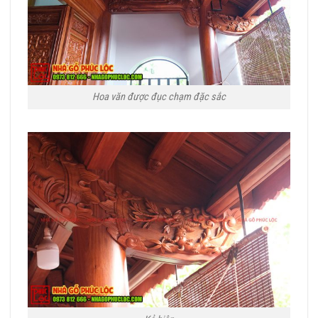
Hoa văn được đục chạm đặc sắc