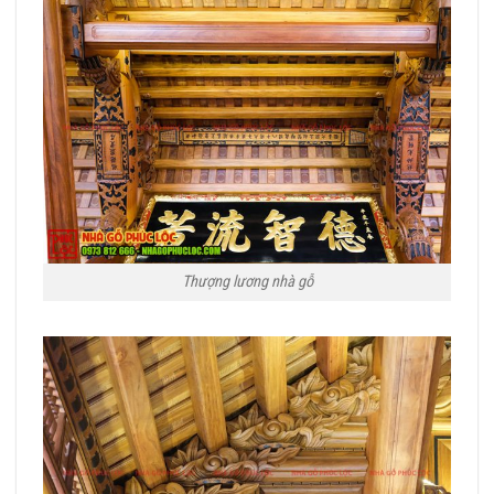
Thượng lương nhà gỗ