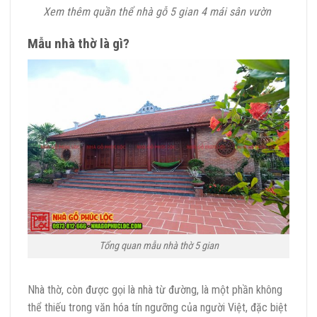
Xem thêm quần thể nhà gỗ 5 gian 4 mái sân vườn
Mẫu nhà thờ là gì?
Tổng quan mẫu nhà thờ 5 gian
Nhà thờ, còn được gọi là nhà từ đường, là một phần không
thể thiếu trong văn hóa tín ngưỡng của người Việt, đặc biệt