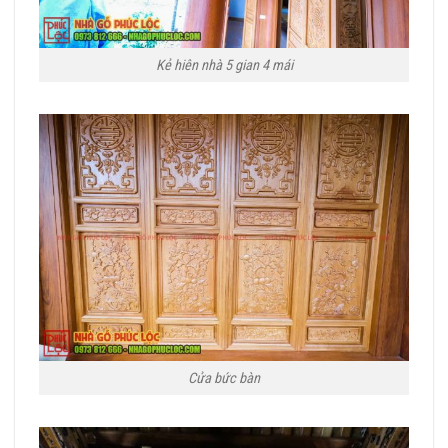
Kẻ hiên nhà 5 gian 4 mái
Cửa bức bàn