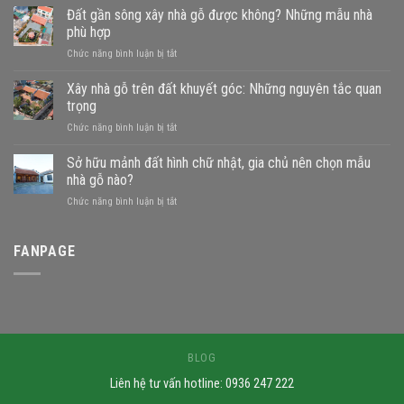
Đất gần sông xây nhà gỗ được không? Những mẫu nhà
phù hợp
ở
Chức năng bình luận bị tắt
Đất
gần
Xây nhà gỗ trên đất khuyết góc: Những nguyên tắc quan
sông
trọng
xây
ở
Chức năng bình luận bị tắt
nhà
Xây
gỗ
nhà
Sở hữu mảnh đất hình chữ nhật, gia chủ nên chọn mẫu
được
gỗ
không?
nhà gỗ nào?
trên
Những
ở
Chức năng bình luận bị tắt
đất
mẫu
Sở
khuyết
nhà
hữu
góc:
phù
mảnh
FANPAGE
Những
hợp
đất
nguyên
hình
tắc
chữ
quan
nhật,
trọng
gia
chủ
nên
BLOG
chọn
Liên hệ tư vấn hotline: 0936 247 222
mẫu
nhà