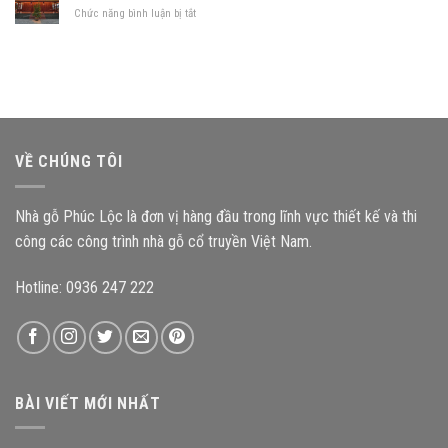
cấu
gia
ở
Chức năng bình luận bị tắt
kiện
chủ
Các
ảnh
nên
mẫu
hưởng
chọn
nhà
như
mẫu
thờ
thế
nhà
gỗ
nào
gỗ
3
đến
nào?
gian
độ
mang
bền
VỀ CHÚNG TÔI
đậm
công
kiến
trình?
trúc
Nhà gỗ Phúc Lộc là đơn vị hàng đầu trong lĩnh vực thiết kế và thi
Bắc
Bộ
công các công trình nhà gỗ cổ truyền Việt Nam.
Hotline: 0936 247 222
BÀI VIẾT MỚI NHẤT