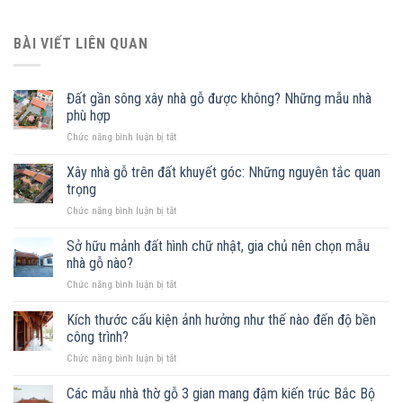
BÀI VIẾT LIÊN QUAN
Đất gần sông xây nhà gỗ được không? Những mẫu nhà
phù hợp
ở
Chức năng bình luận bị tắt
Đất
gần
Xây nhà gỗ trên đất khuyết góc: Những nguyên tắc quan
sông
trọng
xây
ở
Chức năng bình luận bị tắt
nhà
Xây
gỗ
nhà
Sở hữu mảnh đất hình chữ nhật, gia chủ nên chọn mẫu
được
gỗ
không?
nhà gỗ nào?
trên
Những
ở
Chức năng bình luận bị tắt
đất
mẫu
Sở
khuyết
nhà
hữu
Kích thước cấu kiện ảnh hưởng như thế nào đến độ bền
góc:
phù
mảnh
Những
công trình?
hợp
đất
nguyên
ở
Chức năng bình luận bị tắt
hình
tắc
Kích
chữ
quan
thước
Các mẫu nhà thờ gỗ 3 gian mang đậm kiến trúc Bắc Bộ
nhật,
trọng