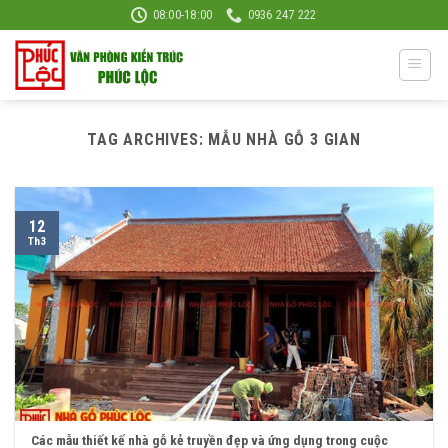
Skip
08:00-18:00
0936 247 222
to
content
TAG ARCHIVES:
MẪU NHÀ GỖ 3 GIAN
12
Th3
Các mẫu thiết kế nhà gỗ kẻ truyền đẹp và ứng dụng trong cuộc