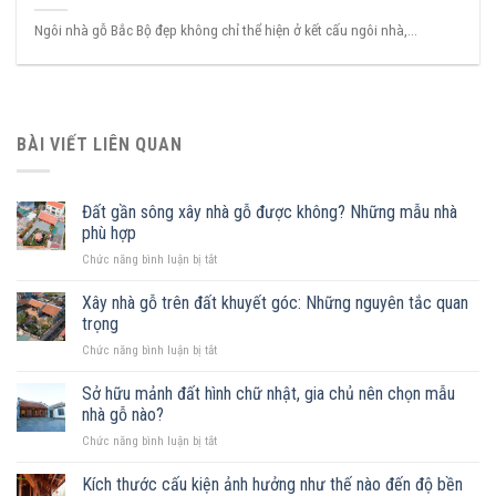
Ngôi nhà gỗ Bắc Bộ đẹp không chỉ thể hiện ở kết cấu ngôi nhà,...
BÀI VIẾT LIÊN QUAN
Đất gần sông xây nhà gỗ được không? Những mẫu nhà
phù hợp
ở
Chức năng bình luận bị tắt
Đất
gần
Xây nhà gỗ trên đất khuyết góc: Những nguyên tắc quan
sông
trọng
xây
ở
Chức năng bình luận bị tắt
nhà
Xây
gỗ
nhà
Sở hữu mảnh đất hình chữ nhật, gia chủ nên chọn mẫu
được
gỗ
không?
nhà gỗ nào?
trên
Những
ở
Chức năng bình luận bị tắt
đất
mẫu
Sở
khuyết
nhà
hữu
Kích thước cấu kiện ảnh hưởng như thế nào đến độ bền
góc:
phù