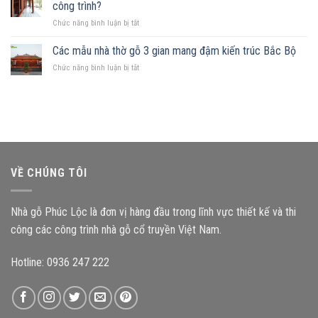
mảnh
Những
công trình?
hợp
đất
nguyên
ở
Chức năng bình luận bị tắt
hình
tắc
Kích
chữ
quan
thước
Các mẫu nhà thờ gỗ 3 gian mang đậm kiến trúc Bắc Bộ
nhật,
trọng
cấu
gia
ở
Chức năng bình luận bị tắt
kiện
chủ
Các
ảnh
nên
mẫu
hưởng
chọn
nhà
như
mẫu
thờ
thế
nhà
gỗ
nào
gỗ
3
đến
nào?
gian
độ
mang
bền
VỀ CHÚNG TÔI
đậm
công
kiến
trình?
trúc
Nhà gỗ Phúc Lộc là đơn vị hàng đầu trong lĩnh vực thiết kế và thi
Bắc
Bộ
công các công trình nhà gỗ cổ truyền Việt Nam.
Hotline: 0936 247 222