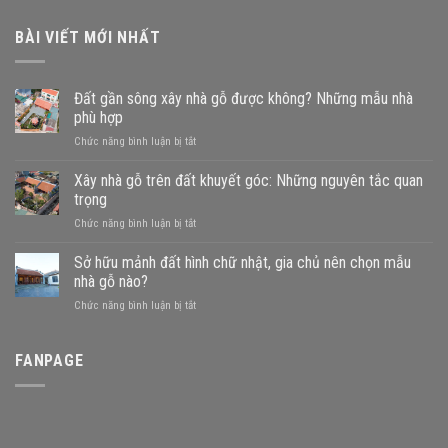
BÀI VIẾT MỚI NHẤT
Đất gần sông xây nhà gỗ được không? Những mẫu nhà
phù hợp
ở
Chức năng bình luận bị tắt
Đất
gần
Xây nhà gỗ trên đất khuyết góc: Những nguyên tắc quan
sông
trọng
xây
ở
Chức năng bình luận bị tắt
nhà
Xây
gỗ
nhà
Sở hữu mảnh đất hình chữ nhật, gia chủ nên chọn mẫu
được
gỗ
không?
nhà gỗ nào?
trên
Những
ở
Chức năng bình luận bị tắt
đất
mẫu
Sở
khuyết
nhà
hữu
góc:
phù
mảnh
FANPAGE
Những
hợp
đất
nguyên
hình
tắc
chữ
quan
nhật,
trọng
gia