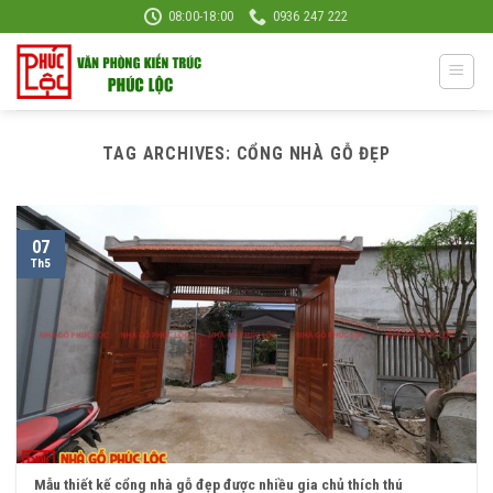
Skip
08:00-18:00
0936 247 222
to
content
TAG ARCHIVES:
CỔNG NHÀ GỖ ĐẸP
07
Th5
Mẫu thiết kế cổng nhà gỗ đẹp được nhiều gia chủ thích thú