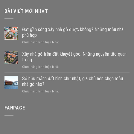
BÀI VIẾT MỚI NHẤT
Đất gần sông xây nhà gỗ được không? Những mẫu nhà
phù hợp
ở
Chức năng bình luận bị tắt
Đất
gần
Xây nhà gỗ trên đất khuyết góc: Những nguyên tắc quan
sông
trọng
xây
ở
Chức năng bình luận bị tắt
nhà
Xây
gỗ
nhà
Sở hữu mảnh đất hình chữ nhật, gia chủ nên chọn mẫu
được
gỗ
không?
nhà gỗ nào?
trên
Những
ở
Chức năng bình luận bị tắt
đất
mẫu
Sở
khuyết
nhà
hữu
góc:
phù
mảnh
FANPAGE
Những
hợp
đất
nguyên
hình
tắc
chữ
quan
nhật,
trọng
gia