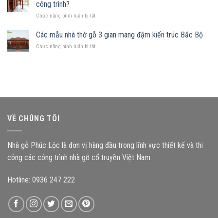
mảnh
Những
công trình?
hợp
đất
nguyên
ở
Chức năng bình luận bị tắt
hình
tắc
Kích
chữ
quan
thước
Các mẫu nhà thờ gỗ 3 gian mang đậm kiến trúc Bắc Bộ
nhật,
trọng
cấu
gia
ở
Chức năng bình luận bị tắt
kiện
chủ
Các
ảnh
nên
mẫu
hưởng
chọn
nhà
như
mẫu
thờ
thế
nhà
gỗ
nào
gỗ
3
đến
nào?
gian
độ
mang
bền
VỀ CHÚNG TÔI
đậm
công
kiến
trình?
trúc
Nhà gỗ Phúc Lộc là đơn vị hàng đầu trong lĩnh vực thiết kế và thi
Bắc
Bộ
công các công trình nhà gỗ cổ truyền Việt Nam.
Hotline: 0936 247 222