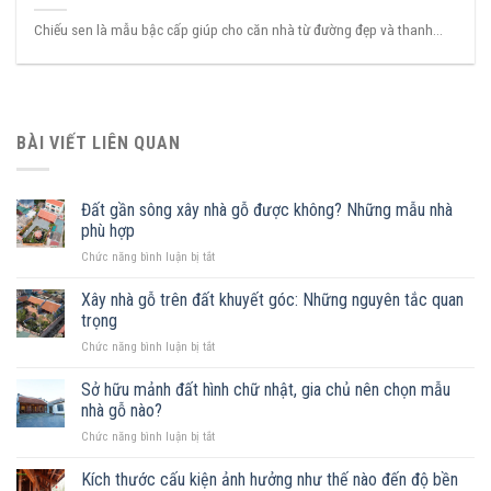
Chiếu sen là mẫu bậc cấp giúp cho căn nhà từ đường đẹp và thanh...
BÀI VIẾT LIÊN QUAN
Đất gần sông xây nhà gỗ được không? Những mẫu nhà
phù hợp
ở
Chức năng bình luận bị tắt
Đất
gần
Xây nhà gỗ trên đất khuyết góc: Những nguyên tắc quan
sông
trọng
xây
ở
Chức năng bình luận bị tắt
nhà
Xây
gỗ
nhà
Sở hữu mảnh đất hình chữ nhật, gia chủ nên chọn mẫu
được
gỗ
không?
nhà gỗ nào?
trên
Những
ở
Chức năng bình luận bị tắt
đất
mẫu
Sở
khuyết
nhà
hữu
Kích thước cấu kiện ảnh hưởng như thế nào đến độ bền
góc:
phù