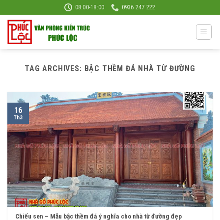
Skip
08:00-18:00
0936 247 222
to
content
TAG ARCHIVES:
BẬC THỀM ĐÁ NHÀ TỪ ĐƯỜNG
16
Th3
Chiếu sen – Mẫu bậc thềm đá ý nghĩa cho nhà từ đường đẹp