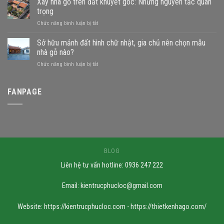
Xây nhà gỗ trên đất khuyết góc: Những nguyên tắc quan
sông
trọng
xây
ở
Chức năng bình luận bị tắt
nhà
Xây
gỗ
nhà
Sở hữu mảnh đất hình chữ nhật, gia chủ nên chọn mẫu
được
gỗ
không?
nhà gỗ nào?
trên
Những
ở
Chức năng bình luận bị tắt
đất
mẫu
Sở
khuyết
nhà
hữu
góc:
phù
mảnh
FANPAGE
Những
hợp
đất
nguyên
hình
tắc
chữ
quan
nhật,
trọng
gia
chủ
nên
BLOG
chọn
Liên hệ tư vấn hotline: 0936 247 222
mẫu
nhà
gỗ
Email:
kientrucphucloc@gmail.com
nào?
Website: https://kientrucphucloc.com - https://thietkenhago.com/