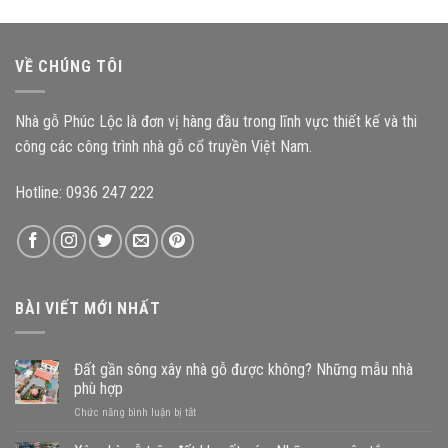
gỗ
nào
gỗ
3
đến
nào?
gian
độ
mang
bền
VỀ CHÚNG TÔI
đậm
công
kiến
trình?
trúc
Nhà gỗ Phúc Lộc là đơn vị hàng đầu trong lĩnh vực thiết kế và thi
Bắc
Bộ
công các công trình nhà gỗ cổ truyền Việt Nam.
Hotline: 0936 247 222
BÀI VIẾT MỚI NHẤT
Đất gần sông xây nhà gỗ được không? Những mẫu nhà
phù hợp
ở
Chức năng bình luận bị tắt
Đất
gần