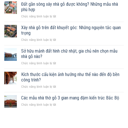
Đất gần sông xây nhà gỗ được không? Những mẫu nhà
phù hợp
ở
Chức năng bình luận bị tắt
Đất
gần
Xây nhà gỗ trên đất khuyết góc: Những nguyên tắc quan
sông
trọng
xây
ở
Chức năng bình luận bị tắt
nhà
Xây
gỗ
nhà
Sở hữu mảnh đất hình chữ nhật, gia chủ nên chọn mẫu
được
gỗ
không?
nhà gỗ nào?
trên
Những
ở
Chức năng bình luận bị tắt
đất
mẫu
Sở
khuyết
nhà
hữu
Kích thước cấu kiện ảnh hưởng như thế nào đến độ bền
góc:
phù
mảnh
Những
công trình?
hợp
đất
nguyên
ở
Chức năng bình luận bị tắt
hình
tắc
Kích
chữ
quan
thước
Các mẫu nhà thờ gỗ 3 gian mang đậm kiến trúc Bắc Bộ
nhật,
trọng
cấu
gia
ở
Chức năng bình luận bị tắt
kiện
chủ
Các
ảnh
nên
mẫu
hưởng
chọn
nhà
như
mẫu
thờ
thế
nhà