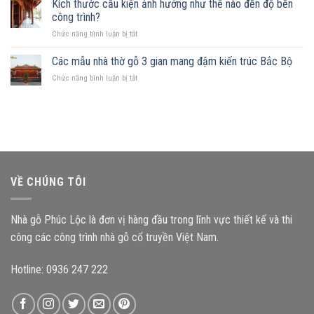
Kích thước cấu kiện ảnh hưởng như thế nào đến độ bền
góc:
phù
mảnh
Những
công trình?
hợp
đất
nguyên
ở
Chức năng bình luận bị tắt
hình
tắc
Kích
chữ
quan
thước
Các mẫu nhà thờ gỗ 3 gian mang đậm kiến trúc Bắc Bộ
nhật,
trọng
cấu
gia
ở
Chức năng bình luận bị tắt
kiện
chủ
Các
ảnh
nên
mẫu
hưởng
chọn
nhà
như
mẫu
thờ
thế
nhà
gỗ
nào
gỗ
3
đến
nào?
gian
độ
mang
bền
VỀ CHÚNG TÔI
đậm
công
kiến
trình?
trúc
Nhà gỗ Phúc Lộc là đơn vị hàng đầu trong lĩnh vực thiết kế và thi
Bắc
Bộ
công các công trình nhà gỗ cổ truyền Việt Nam.
Hotline: 0936 247 222