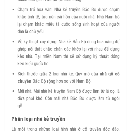
Chạm trổ hoa văn: Nhà kẻ truyền Bắc Bộ được chạm
khắc tinh tế, tạo nên cái hồn của ngôi nhà. Nhà Nam bộ
lại chạm khắc miêu tả cuộc sống sinh hoạt của người
dân là chủ yếu.
Về kỹ thuật xây dựng: Nhà kẻ Bắc Bộ dùng búa nặng để
ghép nối thật chắc chắn các khớp lại với nhau để dựng
kèo nhà. Tại miền Nam thì sẽ sử dụng kỹ thuật đóng
kèo kiểu guốc hè.
Kích thước giữa 2 loại nhà kẻ: Quy mô của
nhà gỗ cổ
chuyền
Bắc Bộ rộng hơn so với Nam Bộ.
Mái nhà: Mái nhà kẻ truyền Nam Bộ được làm từ lá cọ, lá
dừa phơi khô. Còn mái nhà Bắc Bộ được làm từ ngói
gỗ…
Phân loại nhà kẻ truyền
Là một trong những loại hình nhà ở cổ truyền độc đáo,