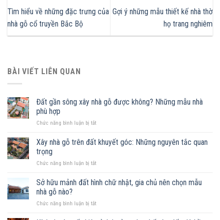
Tìm hiểu về những đặc trưng của
Gợi ý những mẫu thiết kế nhà thờ
nhà gỗ cổ truyền Bắc Bộ
họ trang nghiêm
BÀI VIẾT LIÊN QUAN
Đất gần sông xây nhà gỗ được không? Những mẫu nhà
phù hợp
ở
Chức năng bình luận bị tắt
Đất
gần
Xây nhà gỗ trên đất khuyết góc: Những nguyên tắc quan
sông
trọng
xây
ở
Chức năng bình luận bị tắt
nhà
Xây
gỗ
nhà
Sở hữu mảnh đất hình chữ nhật, gia chủ nên chọn mẫu
được
gỗ
không?
nhà gỗ nào?
trên
Những
ở
Chức năng bình luận bị tắt
đất
mẫu
Sở
khuyết
nhà
hữu