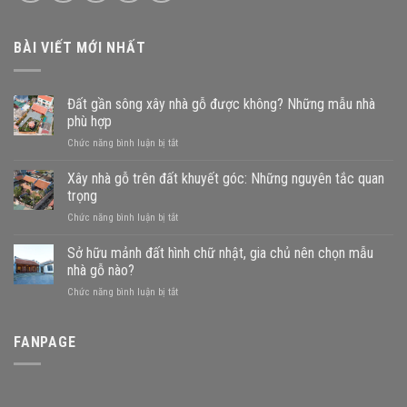
BÀI VIẾT MỚI NHẤT
Đất gần sông xây nhà gỗ được không? Những mẫu nhà
phù hợp
ở
Chức năng bình luận bị tắt
Đất
gần
Xây nhà gỗ trên đất khuyết góc: Những nguyên tắc quan
sông
trọng
xây
ở
Chức năng bình luận bị tắt
nhà
Xây
gỗ
nhà
Sở hữu mảnh đất hình chữ nhật, gia chủ nên chọn mẫu
được
gỗ
không?
nhà gỗ nào?
trên
Những
ở
Chức năng bình luận bị tắt
đất
mẫu
Sở
khuyết
nhà
hữu
góc:
phù
mảnh
FANPAGE
Những
hợp
đất
nguyên
hình
tắc
chữ
quan
nhật,
trọng