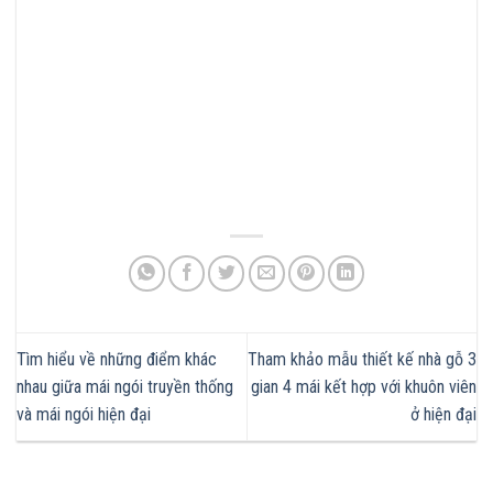
Tìm hiểu về những điểm khác
Tham khảo mẫu thiết kế nhà gỗ 3
nhau giữa mái ngói truyền thống
gian 4 mái kết hợp với khuôn viên
và mái ngói hiện đại
ở hiện đại