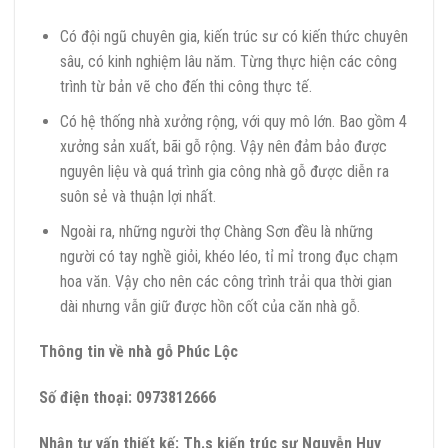
Có đội ngũ chuyên gia, kiến trúc sư có kiến thức chuyên
sâu, có kinh nghiệm lâu năm. Từng thực hiện các công
trình từ bản vẽ cho đến thi công thực tế.
Có hệ thống nhà xưởng rộng, với quy mô lớn. Bao gồm 4
xưởng sản xuất, bãi gỗ rộng. Vậy nên đảm bảo được
nguyên liệu và quá trình gia công nhà gỗ được diễn ra
suôn sẻ và thuận lợi nhất.
Ngoài ra, những người thợ Chàng Sơn đều là những
người có tay nghề giỏi, khéo léo, tỉ mỉ trong đục chạm
hoa văn. Vậy cho nên các công trình trải qua thời gian
dài nhưng vẫn giữ được hồn cốt của căn nhà gỗ.
Thông tin về nhà gỗ Phúc Lộc
Số điện thoại: 0973812666
Nhận tư vấn thiết kế: Th.s kiến trúc sư Nguyễn Huy