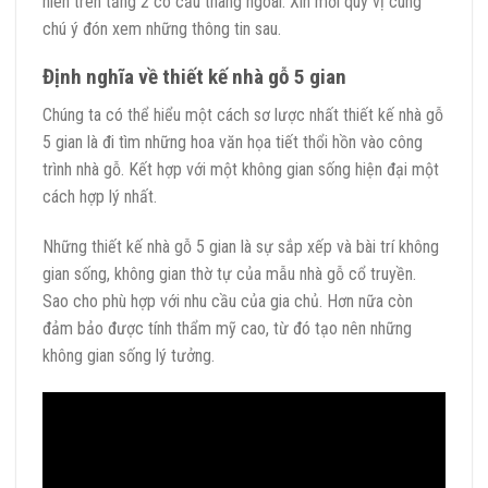
hiên trên tầng 2 có cầu thang ngoài. Xin mời quý vị cùng
chú ý đón xem những thông tin sau.
Định nghĩa về thiết kế nhà gỗ 5 gian
Chúng ta có thể hiểu một cách sơ lược nhất thiết kế nhà gỗ
5 gian là đi tìm những hoa văn họa tiết thổi hồn vào công
trình nhà gỗ. Kết hợp với một không gian sống hiện đại một
cách hợp lý nhất.
Những thiết kế nhà gỗ 5 gian là sự sắp xếp và bài trí không
gian sống, không gian thờ tự của mẫu nhà gỗ cổ truyền.
Sao cho phù hợp với nhu cầu của gia chủ. Hơn nữa còn
đảm bảo được tính thẩm mỹ cao, từ đó tạo nên những
không gian sống lý tưởng.