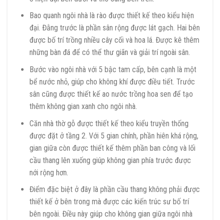
Bao quanh ngôi nhà là rào được thiết kế theo kiểu hiện
đại. Đằng trước là phần sân rộng được lát gạch. Hai bên
được bố trí trồng nhiều cây cối và hoa lá. Được kê thêm
những bàn đá để có thể thư giãn và giải trí ngoài sân.
Bước vào ngôi nhà với 5 bậc tam cấp, bên cạnh là một
bể nước nhỏ, giúp cho không khí được điều tiết. Trước
sân cũng được thiết kế ao nước trồng hoa sen để tạo
thêm không gian xanh cho ngôi nhà.
Căn nhà thờ gỗ được thiết kế theo kiểu truyền thống
được đặt ở tầng 2. Với 5 gian chính, phần hiên khá rộng,
gian giữa còn được thiết kế thêm phần ban công và lối
cầu thang lên xuống giúp không gian phía trước được
nới rộng hơn.
Điểm đặc biệt ở đây là phần cầu thang không phải được
thiết kế ở bên trong mà được các kiến trúc sư bố trí
bên ngoài. Điều này giúp cho không gian giữa ngôi nhà