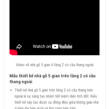
Video về nhà gỗ 5 gian ở tầng 2 có cầu thang ngoài
Mẫu thiết kế nhà gỗ 5 gian trên tầng 2 có cầu
thang ngoài
Thiết kế nhà gỗ 5 gian trên tầng 2 có cầu thang bên
ngoài là sự sáng tạo nhằm tiết kiệm diện tích đất. Kiểu
thiết kế này tạo được sự đồng điệu giữa không gian nhà
ở hiện đại bên dưới và thờ cúng bên trên.