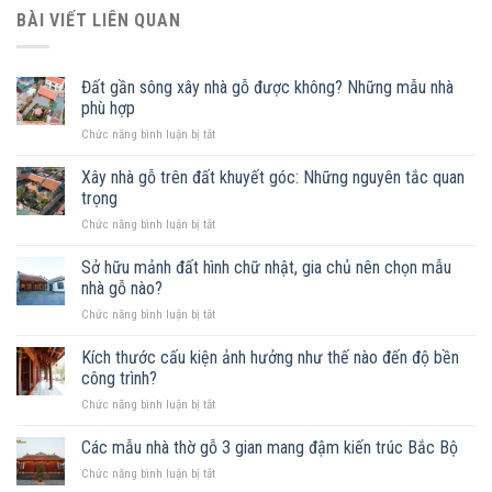
BÀI VIẾT LIÊN QUAN
Đất gần sông xây nhà gỗ được không? Những mẫu nhà
phù hợp
ở
Chức năng bình luận bị tắt
Đất
gần
Xây nhà gỗ trên đất khuyết góc: Những nguyên tắc quan
sông
trọng
xây
ở
Chức năng bình luận bị tắt
nhà
Xây
gỗ
nhà
Sở hữu mảnh đất hình chữ nhật, gia chủ nên chọn mẫu
được
gỗ
không?
nhà gỗ nào?
trên
Những
ở
Chức năng bình luận bị tắt
đất
mẫu
Sở
khuyết
nhà
hữu
Kích thước cấu kiện ảnh hưởng như thế nào đến độ bền
góc:
phù
mảnh
Những
công trình?
hợp
đất
nguyên
ở
Chức năng bình luận bị tắt
hình
tắc
Kích
chữ
quan
thước
Các mẫu nhà thờ gỗ 3 gian mang đậm kiến trúc Bắc Bộ
nhật,
trọng
cấu
gia
ở
Chức năng bình luận bị tắt
kiện
chủ
Các