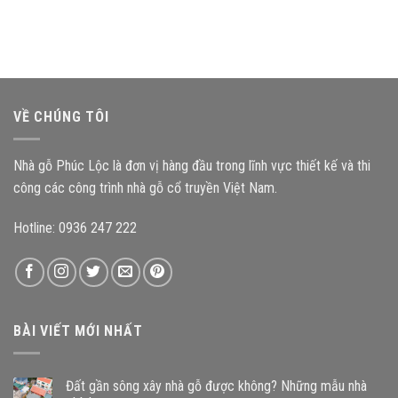
ảnh
nên
mẫu
hưởng
chọn
nhà
như
mẫu
thờ
thế
nhà
gỗ
nào
gỗ
3
đến
nào?
gian
độ
mang
bền
VỀ CHÚNG TÔI
đậm
công
kiến
trình?
trúc
Nhà gỗ Phúc Lộc là đơn vị hàng đầu trong lĩnh vực thiết kế và thi
Bắc
Bộ
công các công trình nhà gỗ cổ truyền Việt Nam.
Hotline: 0936 247 222
BÀI VIẾT MỚI NHẤT
Đất gần sông xây nhà gỗ được không? Những mẫu nhà