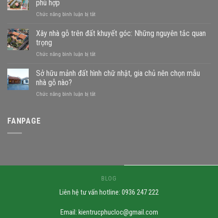
phù hợp
ở
Chức năng bình luận bị tắt
Đất
gần
Xây nhà gỗ trên đất khuyết góc: Những nguyên tắc quan
sông
trọng
xây
ở
Chức năng bình luận bị tắt
nhà
Xây
gỗ
nhà
Sở hữu mảnh đất hình chữ nhật, gia chủ nên chọn mẫu
được
gỗ
không?
nhà gỗ nào?
trên
Những
ở
Chức năng bình luận bị tắt
đất
mẫu
Sở
khuyết
nhà
hữu
góc:
phù
mảnh
FANPAGE
Những
hợp
đất
nguyên
hình
tắc
chữ
quan
nhật,
trọng
gia
chủ
nên
BLOG
chọn
Liên hệ tư vấn hotline: 0936 247 222
mẫu
nhà
gỗ
Email:
kientrucphucloc@gmail.com
nào?