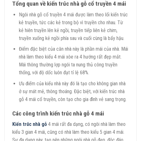
Tổng quan về kiến trúc nhà gỗ cổ truyền 4 mái
Ngôi nhà gỗ cổ truyền 4 mái được làm theo lối kiến trúc
kẻ truyền, tức các kẻ trong bộ vì truyền cho nhau. Từ
kẻ hiên truyền lên kẻ ngồi, truyền tiếp liên kẻ chim,
truyền xuống kẻ ngồi phía sau và cuối cùng là bẩy hậu.
Điểm đặc biệt của căn nhà này là phần mái của nhà. Mái
nhà làm theo kiểu 4 mái xòe ra 4 hướng rất đẹp mắt.
Mái thông thường lợp ngói ta nung thủ công truyền
thống, với độ dốc luôn đạt tỉ lệ 68%.
Ưu điểm của kiểu nhà này đó là tạo cho không gian nhà
ở sự mát mẻ, thông thoáng. Đặc biệt, với kiến trúc nhà
gỗ 4 mái cổ truyền, còn tạo cho gia đình vẻ sang trọng.
Các công trình kiến trúc nhà gỗ 4 mái
Kiến trúc nhà gỗ
4 mái rất đa dạng, có ngôi nhà làm theo
kiểu 3 gian 4 mái, cũng có nhà làm theo kiểu 5 gian 4 mái.
Sự đa dạng này, tạo nên những ngôi nhà gỗ đẹp, độc đáo