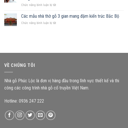
đất
nguyên
ở
Chức năng bình luận bị tắt
hình
tắc
Kích
chữ
quan
thước
Các mẫu nhà thờ gỗ 3 gian mang đậm kiến trúc Bắc Bộ
nhật,
trọng
cấu
gia
ở
Chức năng bình luận bị tắt
kiện
chủ
Các
ảnh
nên
mẫu
hưởng
chọn
nhà
như
mẫu
thờ
thế
nhà
gỗ
nào
gỗ
3
đến
nào?
gian
độ
mang
bền
VỀ CHÚNG TÔI
đậm
công
kiến
trình?
trúc
Nhà gỗ Phúc Lộc là đơn vị hàng đầu trong lĩnh vực thiết kế và thi
Bắc
Bộ
công các công trình nhà gỗ cổ truyền Việt Nam.
Hotline: 0936 247 222