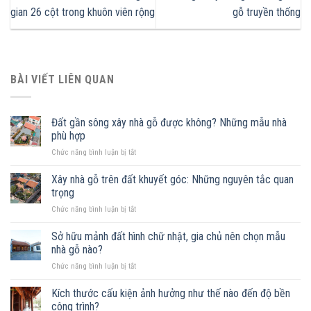
gian 26 cột trong khuôn viên rộng
gỗ truyền thống
BÀI VIẾT LIÊN QUAN
Đất gần sông xây nhà gỗ được không? Những mẫu nhà
phù hợp
ở
Chức năng bình luận bị tắt
Đất
gần
Xây nhà gỗ trên đất khuyết góc: Những nguyên tắc quan
sông
trọng
xây
ở
Chức năng bình luận bị tắt
nhà
Xây
gỗ
nhà
Sở hữu mảnh đất hình chữ nhật, gia chủ nên chọn mẫu
được
gỗ
không?
nhà gỗ nào?
trên
Những
ở
Chức năng bình luận bị tắt
đất
mẫu
Sở
khuyết
nhà
hữu
Kích thước cấu kiện ảnh hưởng như thế nào đến độ bền
góc:
phù
mảnh
Những
công trình?
hợp