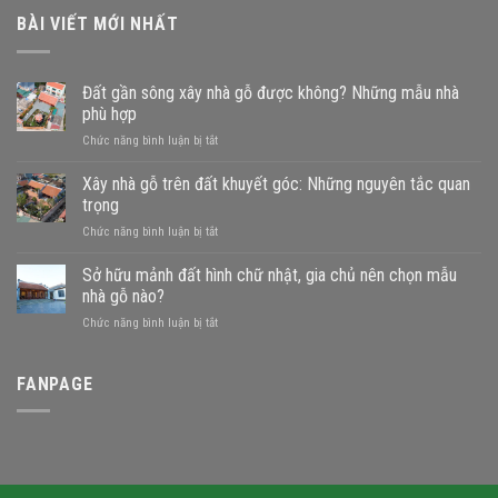
BÀI VIẾT MỚI NHẤT
Đất gần sông xây nhà gỗ được không? Những mẫu nhà
phù hợp
ở
Chức năng bình luận bị tắt
Đất
gần
Xây nhà gỗ trên đất khuyết góc: Những nguyên tắc quan
sông
trọng
xây
ở
Chức năng bình luận bị tắt
nhà
Xây
gỗ
nhà
Sở hữu mảnh đất hình chữ nhật, gia chủ nên chọn mẫu
được
gỗ
không?
nhà gỗ nào?
trên
Những
ở
Chức năng bình luận bị tắt
đất
mẫu
Sở
khuyết
nhà
hữu
góc:
phù
mảnh
FANPAGE
Những
hợp
đất
nguyên
hình
tắc
chữ
quan
nhật,
trọng
gia
chủ