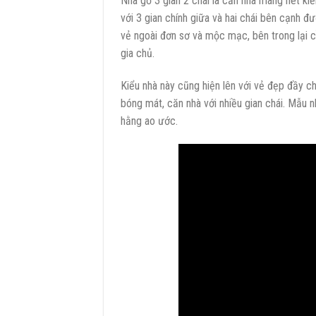
Nhà gỗ 3 gian 2 chái là căn nhà mang nét ki
với 3 gian chính giữa và hai chái bên cạnh đ
vẻ ngoài đơn sơ và mộc mạc, bên trong lại 
gia chủ.
Kiểu nhà này cũng hiện lên với vẻ đẹp đầy c
bóng mát, căn nhà với nhiều gian chái. Mẫu nh
hằng ao ước.