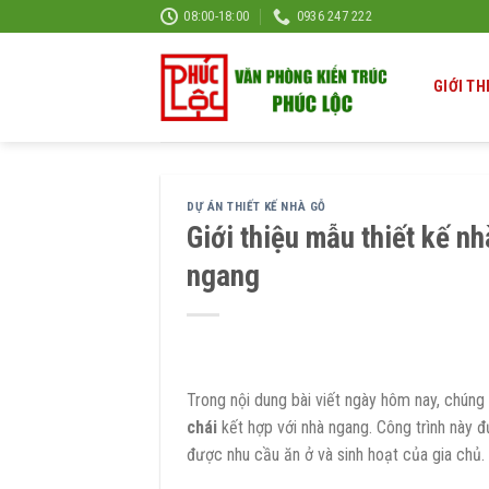
Skip
08:00-18:00
0936 247 222
to
content
GIỚI TH
DỰ ÁN THIẾT KẾ NHÀ GỖ
Giới thiệu mẫu thiết kế nh
ngang
Trong nội dung bài viết ngày hôm nay, chúng 
chái
kết hợp với nhà ngang. Công trình này 
được nhu cầu ăn ở và sinh hoạt của gia chủ.