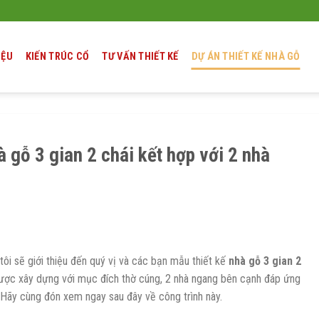
IỆU
KIẾN TRÚC CỔ
TƯ VẤN THIẾT KẾ
DỰ ÁN THIẾT KẾ NHÀ GỖ
à gỗ 3 gian 2 chái kết hợp với 2 nhà
tôi sẽ giới thiệu đến quý vị và các bạn mẫu thiết kế
nhà gỗ 3 gian 2
được xây dựng với mục đích thờ cúng, 2 nhà ngang bên cạnh đáp ứng
 Hãy cùng đón xem ngay sau đây về công trình này.