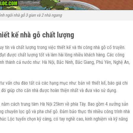
nh ngôi nhà gỗ 3 gian và 2 nhà ngang
hiết kế nhà gỗ chất lượng
 tín và chất lượng trong việc thiết kế và thi công nhà gỗ cổ truyền.
 đạt được chất lượng tốt và làm hài lòng nhiều khách hàng. Các công
tỉnh thành cả nước như: Hà Nội, Bắc Ninh, Bắc Giang, Phú Yên, Nghệ An,
tư vấn chu đáo tất cả các hạng mục như: bản vẽ thiết kế, báo giá chi
Từ đó giúp cho căn nhà được hoàn thiện nhất và đưa vào sử dụng.
i, nằm cách trung tâm Hà Nội 25km về phía Tây. Bao gồm 4 xưởng sản
ng chuyên lọc gỗ và pha chế gỗ. Đảm bảo thực thi nhiều công trình nhà
úc Lộc tuyển chọn kỹ càng, có tay nghề cao, kinh nghiệm và kỹ năng