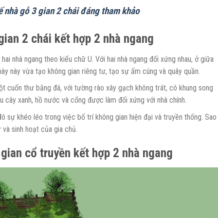
ế nhà gỗ 3 gian 2 chái đáng tham khảo
gian 2 chái kết hợp 2 nhà ngang
 hai nhà ngang theo kiểu chữ U. Với hai nhà ngang đối xứng nhau, ở giữa
 này này vừa tạo không gian riêng tư, tạo sự ấm cúng và quây quần.
t cuốn thư bằng đá, với tường rào xây gạch không trát, có khung song
ều cây xanh, hồ nước và cổng được làm đối xứng với nhà chính.
ó sự khéo léo trong việc bố trí không gian hiện đại và truyền thống. Sao
và sinh hoạt của gia chủ.
gian cổ truyền kết hợp 2 nhà ngang