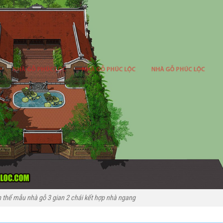
 thể mẫu nhà gỗ 3 gian 2 chái kết hợp nhà ngang