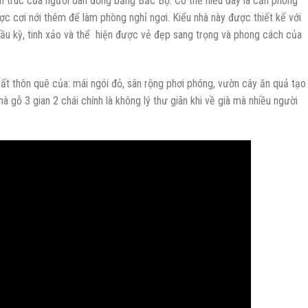
ến trúc của người dân đồng bằng Bắc Bộ. Có thể hiểu đây là căn phòng
ược cơi nới thêm để làm phòng nghỉ ngơi. Kiểu nhà này được thiết kế với
cầu kỳ, tinh xảo và thể hiện được vẻ đẹp sang trọng và phong cách của
hất thôn quê của: mái ngói đỏ, sân rộng phơi phóng, vườn cây ăn quả tạo
à gỗ 3 gian 2 chái chính là không lý thư giãn khi về già mà nhiều người