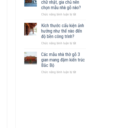
Những
chữ nhật, gia chủ nên
trên
mẫu
chọn mẫu nhà gỗ nào?
đất
nhà
ở
Chức năng bình luận bị tắt
khuyết
phù
Sở
góc:
hợp
hữu
Những
Kích thước cấu kiện ảnh
mảnh
nguyên
hưởng như thế nào đến
đất
tắc
độ bền công trình?
hình
quan
ở
Chức năng bình luận bị tắt
chữ
trọng
Kích
nhật,
thước
gia
Các mẫu nhà thờ gỗ 3
cấu
chủ
gian mang đậm kiến trúc
kiện
nên
Bắc Bộ
ảnh
chọn
ở
Chức năng bình luận bị tắt
hưởng
mẫu
Các
như
nhà
mẫu
thế
gỗ
nhà
nào
nào?
thờ
đến
gỗ
độ
3
bền
gian
công
mang
trình?
đậm
kiến
trúc