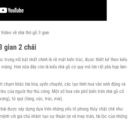
Video về nhà thờ gỗ 3 gian
 gian 2 chái
c trưng nổi bật nhất chính là về mặt kiến trúc, được thiết kế theo kiểu
ỏ măng. Hơn nữa đây còn là kiểu nhà gỗ có quy mô lớn rất phù hợp làm
 chạm khắc hài hòa, uyển chuyển, các tạo hình hoa văn sinh động và
 léo của người thợ thủ công. Một số hoa văn phổ biến trên nhà gỗ cổ
hượng), tứ quý (tùng, cúc, trúc, mai)…
chái được xây dựng dựa trên những yếu tố phong thủy chặt chẽ như:
mệnh với gia chủ nhằm tạo sự thuận lợi và may mắn, tài lộc của những