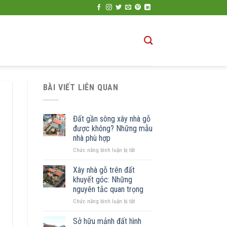
BÀI VIẾT LIÊN QUAN
Đất gần sông xây nhà gỗ
được không? Những mẫu
nhà phù hợp
ở
Chức năng bình luận bị tắt
Đất
gần
Xây nhà gỗ trên đất
sông
khuyết góc: Những
xây
nguyên tắc quan trọng
nhà
ở
Chức năng bình luận bị tắt
gỗ
Xây
được
nhà
không?
Sở hữu mảnh đất hình
gỗ