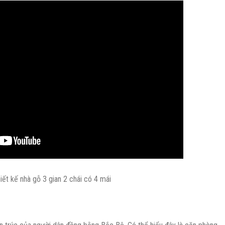
iết kế nhà gỗ 3 gian 2 chái có 4 mái