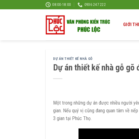
Skip
08:00-18:00
0936 247 222
to
content
GIỚI TH
DỰ ÁN THIẾT KẾ NHÀ GỖ
Dự án thiết kế nhà gỗ gõ 
Một trong những dự án được nhiều người yêu
gian. Nếu quý vị cũng đang quan tâm về nếp 
3 gian tại Phúc Thọ.