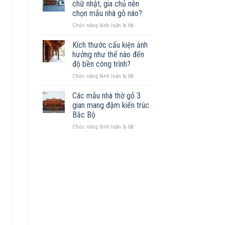
Những
chữ nhật, gia chủ nên
trên
mẫu
chọn mẫu nhà gỗ nào?
đất
nhà
ở
Chức năng bình luận bị tắt
khuyết
phù
Sở
góc:
hợp
hữu
Những
Kích thước cấu kiện ảnh
mảnh
nguyên
hưởng như thế nào đến
đất
tắc
độ bền công trình?
hình
quan
ở
Chức năng bình luận bị tắt
chữ
trọng
Kích
nhật,
thước
gia
Các mẫu nhà thờ gỗ 3
cấu
chủ
gian mang đậm kiến trúc
kiện
nên
Bắc Bộ
ảnh
chọn
ở
Chức năng bình luận bị tắt
hưởng
mẫu
Các
như
nhà
mẫu
thế
gỗ
nhà
nào
nào?
thờ
đến
gỗ
độ
3
bền
gian
công
mang
trình?
đậm
kiến
trúc