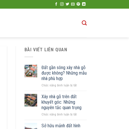
BÀI VIẾT LIÊN QUAN
Đất gần sông xây nhà gỗ
được không? Những mẫu
nhà phù hợp
ở
Chức năng bình luận bị tắt
Đất
gần
Xây nhà gỗ trên đất
sông
khuyết góc: Những
xây
nguyên tắc quan trọng
nhà
ở
Chức năng bình luận bị tắt
gỗ
Xây
được
nhà
không?
Sở hữu mảnh đất hình
gỗ