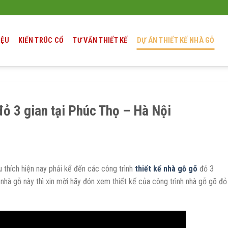
IỆU
KIẾN TRÚC CỔ
TƯ VẤN THIẾT KẾ
DỰ ÁN THIẾT KẾ NHÀ GỖ
đỏ 3 gian tại Phúc Thọ – Hà Nội
 thích hiện nay phải kể đến các công trình
thiết kế nhà gỗ gõ
đỏ 3
nhà gỗ này thì xin mời hãy đón xem thiết kế của công trình nhà gỗ gõ đỏ