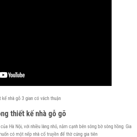
t kế nhà gỗ 3 gian có vách thuận
ong thiết kế nhà gỗ gõ
của Hà Nội, với nhiều làng nhỏ, nằm cạnh bên sông bờ sông hồng. Gia
 muốn có một nếp nhà cổ truyền để thờ cúng gia tiên