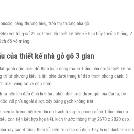
oussie, hàng thương hiệu, trên thị trường nhà gỗ.
4m với tổng số 22 cột theo lối thiết kế tiền kẻ hậu bảy truyền thống, 2
vách đố vỏ măng.
u của thiết kế nhà gỗ gõ 3 gian
lát gạch gốm màu đỏ theo kiểu công mạch. Cổng nhà được thiết kế có
 trí tứ phương kiểu lá lật, phía dưới trang trí đắp tranh phong cảnh. 3
sơn màu vàng cổ và chữ nôm.
 từ nền lên đến đỉnh là 6,5m, phần đỉnh mái được gắn bia đại tự, bờ
 đốc với phía ngoài được xây bằng gạch không trát.
là hiên là tường hồi kéo dài có tranh trang trí phong cảnh. Cổng nhà có
 kiểu con tiện kết hợp họa tiết, kích thước thông thủy 2670 x 2820 cao.
hà xây cao 4 tầng, theo lối kiến trúc tân cổ điển. Đây là nơi dành làm nơi