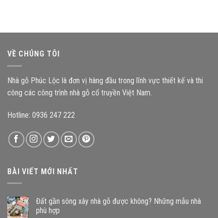
hưởng
chọn
nhà
như
mẫu
thờ
thế
nhà
gỗ
nào
gỗ
3
đến
nào?
gian
độ
mang
bền
VỀ CHÚNG TÔI
đậm
công
kiến
trình?
trúc
Nhà gỗ Phúc Lộc là đơn vị hàng đầu trong lĩnh vực thiết kế và thi
Bắc
Bộ
công các công trình nhà gỗ cổ truyền Việt Nam.
Hotline: 0936 247 222
BÀI VIẾT MỚI NHẤT
Đất gần sông xây nhà gỗ được không? Những mẫu nhà
phù hợp