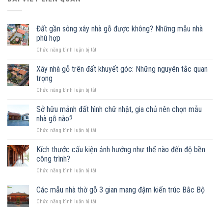
Đất gần sông xây nhà gỗ được không? Những mẫu nhà
phù hợp
ở
Chức năng bình luận bị tắt
Đất
gần
Xây nhà gỗ trên đất khuyết góc: Những nguyên tắc quan
sông
trọng
xây
ở
Chức năng bình luận bị tắt
nhà
Xây
gỗ
nhà
Sở hữu mảnh đất hình chữ nhật, gia chủ nên chọn mẫu
được
gỗ
không?
nhà gỗ nào?
trên
Những
ở
Chức năng bình luận bị tắt
đất
mẫu
Sở
khuyết
nhà
hữu
Kích thước cấu kiện ảnh hưởng như thế nào đến độ bền
góc:
phù
mảnh
Những
công trình?
hợp
đất
nguyên
ở
Chức năng bình luận bị tắt
hình
tắc
Kích
chữ
quan
thước
Các mẫu nhà thờ gỗ 3 gian mang đậm kiến trúc Bắc Bộ
nhật,
trọng
cấu
gia
ở
Chức năng bình luận bị tắt
kiện
chủ
Các
ảnh
nên
mẫu