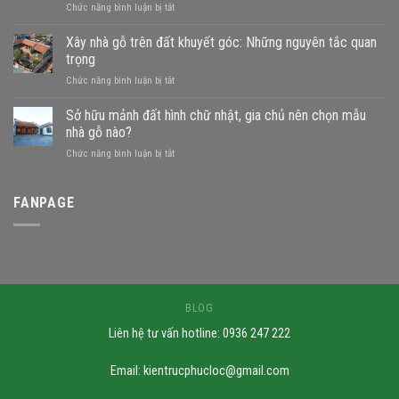
ở
Chức năng bình luận bị tắt
Đất
gần
Xây nhà gỗ trên đất khuyết góc: Những nguyên tắc quan
sông
trọng
xây
ở
Chức năng bình luận bị tắt
nhà
Xây
gỗ
nhà
Sở hữu mảnh đất hình chữ nhật, gia chủ nên chọn mẫu
được
gỗ
không?
nhà gỗ nào?
trên
Những
ở
Chức năng bình luận bị tắt
đất
mẫu
Sở
khuyết
nhà
hữu
góc:
phù
mảnh
FANPAGE
Những
hợp
đất
nguyên
hình
tắc
chữ
quan
nhật,
trọng
gia
chủ
nên
BLOG
chọn
Liên hệ tư vấn hotline: 0936 247 222
mẫu
nhà
gỗ
Email:
kientrucphucloc@gmail.com
nào?