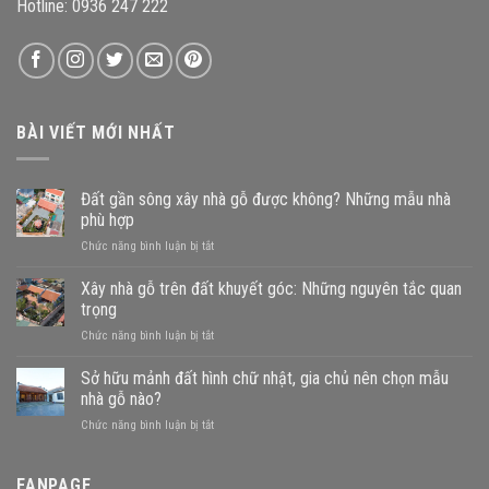
Hotline: 0936 247 222
BÀI VIẾT MỚI NHẤT
Đất gần sông xây nhà gỗ được không? Những mẫu nhà
phù hợp
ở
Chức năng bình luận bị tắt
Đất
gần
Xây nhà gỗ trên đất khuyết góc: Những nguyên tắc quan
sông
trọng
xây
ở
Chức năng bình luận bị tắt
nhà
Xây
gỗ
nhà
Sở hữu mảnh đất hình chữ nhật, gia chủ nên chọn mẫu
được
gỗ
không?
nhà gỗ nào?
trên
Những
ở
Chức năng bình luận bị tắt
đất
mẫu
Sở
khuyết
nhà
hữu
góc:
phù
mảnh
FANPAGE
Những
hợp