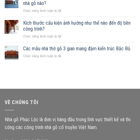
gỗ
không?
nhà gỗ nào?
trên
Những
ở
Chức năng bình luận bị tắt
đất
mẫu
Sở
khuyết
nhà
hữu
Kích thước cấu kiện ảnh hưởng như thế nào đến độ bền
góc:
phù
mảnh
Những
công trình?
hợp
đất
nguyên
ở
Chức năng bình luận bị tắt
hình
tắc
Kích
chữ
quan
thước
Các mẫu nhà thờ gỗ 3 gian mang đậm kiến trúc Bắc Bộ
nhật,
trọng
cấu
gia
ở
Chức năng bình luận bị tắt
kiện
chủ
Các
ảnh
nên
mẫu
hưởng
chọn
nhà
như
mẫu
thờ
thế
nhà
gỗ
nào
gỗ
3
đến
nào?
gian
độ
mang
bền
VỀ CHÚNG TÔI
đậm
công
kiến
trình?
trúc
Nhà gỗ Phúc Lộc là đơn vị hàng đầu trong lĩnh vực thiết kế và thi
Bắc
Bộ
công các công trình nhà gỗ cổ truyền Việt Nam.