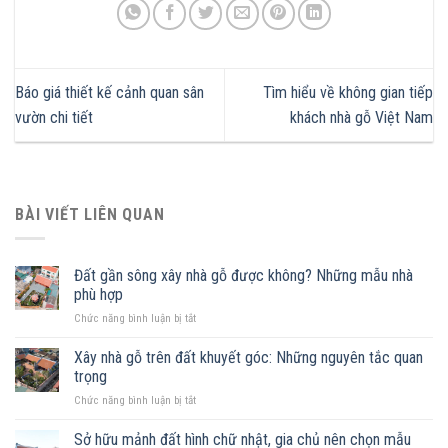
Báo giá thiết kế cảnh quan sân
Tìm hiểu về không gian tiếp
vườn chi tiết
khách nhà gỗ Việt Nam
BÀI VIẾT LIÊN QUAN
Đất gần sông xây nhà gỗ được không? Những mẫu nhà
phù hợp
ở
Chức năng bình luận bị tắt
Đất
gần
Xây nhà gỗ trên đất khuyết góc: Những nguyên tắc quan
sông
trọng
xây
ở
Chức năng bình luận bị tắt
nhà
Xây
gỗ
nhà
Sở hữu mảnh đất hình chữ nhật, gia chủ nên chọn mẫu
được