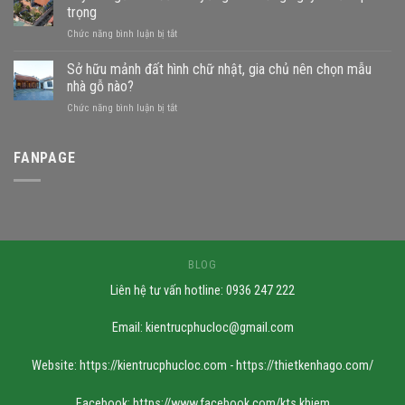
sông
trọng
xây
ở
Chức năng bình luận bị tắt
nhà
Xây
gỗ
nhà
Sở hữu mảnh đất hình chữ nhật, gia chủ nên chọn mẫu
được
gỗ
không?
nhà gỗ nào?
trên
Những
ở
Chức năng bình luận bị tắt
đất
mẫu
Sở
khuyết
nhà
hữu
góc:
phù
mảnh
FANPAGE
Những
hợp
đất
nguyên
hình
tắc
chữ
quan
nhật,
trọng
gia
chủ
nên
BLOG
chọn
Liên hệ tư vấn hotline: 0936 247 222
mẫu
nhà
gỗ
Email:
kientrucphucloc@gmail.com
nào?
Website: https://kientrucphucloc.com - https://thietkenhago.com/
Facebook: https://www.facebook.com/kts.khiem