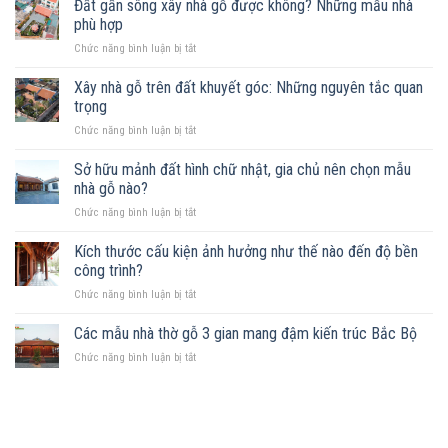
Đất gần sông xây nhà gỗ được không? Những mẫu nhà
phù hợp
ở
Chức năng bình luận bị tắt
Đất
gần
Xây nhà gỗ trên đất khuyết góc: Những nguyên tắc quan
sông
trọng
xây
ở
Chức năng bình luận bị tắt
nhà
Xây
gỗ
nhà
Sở hữu mảnh đất hình chữ nhật, gia chủ nên chọn mẫu
được
gỗ
không?
nhà gỗ nào?
trên
Những
ở
Chức năng bình luận bị tắt
đất
mẫu
Sở
khuyết
nhà
hữu
Kích thước cấu kiện ảnh hưởng như thế nào đến độ bền
góc:
phù
mảnh
Những
công trình?
hợp
đất
nguyên
ở
Chức năng bình luận bị tắt
hình
tắc
Kích
chữ
quan
thước
Các mẫu nhà thờ gỗ 3 gian mang đậm kiến trúc Bắc Bộ
nhật,
trọng
cấu
gia
ở
Chức năng bình luận bị tắt
kiện
chủ
Các
ảnh
nên
mẫu
hưởng
chọn
nhà
như
mẫu
thờ
thế
nhà
gỗ
nào