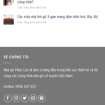
mảnh
Những
công trình?
hợp
đất
nguyên
ở
Chức năng bình luận bị tắt
hình
tắc
Kích
chữ
quan
thước
Các mẫu nhà thờ gỗ 3 gian mang đậm kiến trúc Bắc Bộ
nhật,
trọng
cấu
gia
ở
Chức năng bình luận bị tắt
kiện
chủ
Các
ảnh
nên
mẫu
hưởng
chọn
nhà
như
mẫu
thờ
thế
nhà
gỗ
nào
gỗ
3
đến
nào?
gian
độ
mang
bền
VỀ CHÚNG TÔI
đậm
công
kiến
trình?
trúc
Nhà gỗ Phúc Lộc là đơn vị hàng đầu trong lĩnh vực thiết kế và thi
Bắc
Bộ
công các công trình nhà gỗ cổ truyền Việt Nam.
Hotline: 0936 247 222