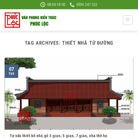
Skip
08:00-18:00
0936 247 222
to
content
TAG ARCHIVES:
THIẾT NHÀ TỪ ĐƯỜNG
07
Th9
Tư vấn thiết kế nhà gỗ 3 gian, 5 gian, 7 gian, nhà thờ họ