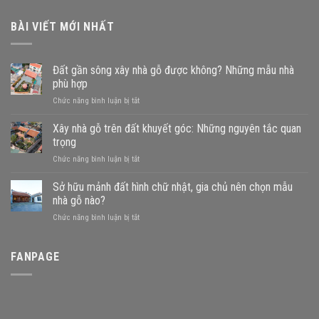
BÀI VIẾT MỚI NHẤT
Đất gần sông xây nhà gỗ được không? Những mẫu nhà
phù hợp
ở
Chức năng bình luận bị tắt
Đất
gần
Xây nhà gỗ trên đất khuyết góc: Những nguyên tắc quan
sông
trọng
xây
ở
Chức năng bình luận bị tắt
nhà
Xây
gỗ
nhà
Sở hữu mảnh đất hình chữ nhật, gia chủ nên chọn mẫu
được
gỗ
không?
nhà gỗ nào?
trên
Những
ở
Chức năng bình luận bị tắt
đất
mẫu
Sở
khuyết
nhà
hữu
góc:
phù
mảnh
FANPAGE
Những
hợp
đất
nguyên
hình
tắc
chữ
quan
nhật,
trọng
gia