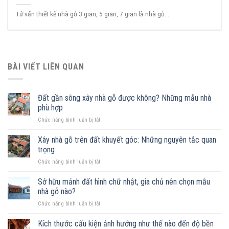
Tứ vấn thiết kế nhà gỗ 3 gian, 5 gian, 7 gian là nhà gỗ...
BÀI VIẾT LIÊN QUAN
Đất gần sông xây nhà gỗ được không? Những mẫu nhà
phù hợp
ở
Chức năng bình luận bị tắt
Đất
gần
Xây nhà gỗ trên đất khuyết góc: Những nguyên tắc quan
sông
trọng
xây
ở
Chức năng bình luận bị tắt
nhà
Xây
gỗ
nhà
Sở hữu mảnh đất hình chữ nhật, gia chủ nên chọn mẫu
được
gỗ
không?
nhà gỗ nào?
trên
Những
ở
Chức năng bình luận bị tắt
đất
mẫu
Sở
khuyết
nhà
hữu
Kích thước cấu kiện ảnh hưởng như thế nào đến độ bền
góc:
phù