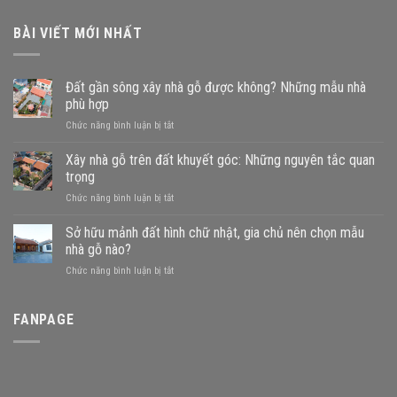
BÀI VIẾT MỚI NHẤT
Đất gần sông xây nhà gỗ được không? Những mẫu nhà
phù hợp
ở
Chức năng bình luận bị tắt
Đất
gần
Xây nhà gỗ trên đất khuyết góc: Những nguyên tắc quan
sông
trọng
xây
ở
Chức năng bình luận bị tắt
nhà
Xây
gỗ
nhà
Sở hữu mảnh đất hình chữ nhật, gia chủ nên chọn mẫu
được
gỗ
không?
nhà gỗ nào?
trên
Những
ở
Chức năng bình luận bị tắt
đất
mẫu
Sở
khuyết
nhà
hữu
góc:
phù
mảnh
FANPAGE
Những
hợp
đất
nguyên
hình
tắc
chữ
quan
nhật,
trọng
gia