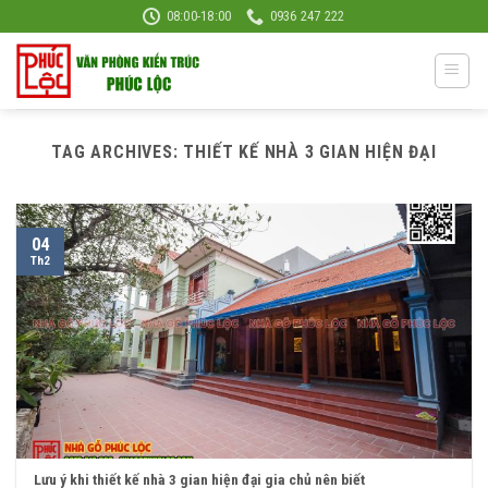
Skip
08:00-18:00
0936 247 222
to
content
TAG ARCHIVES:
THIẾT KẾ NHÀ 3 GIAN HIỆN ĐẠI
04
Th2
Lưu ý khi thiết kế nhà 3 gian hiện đại gia chủ nên biết