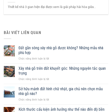
Thiết kế nhà 3 gian hiện đại được xem là giải pháp hài hòa giữa...
BÀI VIẾT LIÊN QUAN
Đất gần sông xây nhà gỗ được không? Những mẫu nhà
phù hợp
ở
Chức năng bình luận bị tắt
Đất
gần
Xây nhà gỗ trên đất khuyết góc: Những nguyên tắc quan
sông
trọng
xây
ở
Chức năng bình luận bị tắt
nhà
Xây
gỗ
nhà
Sở hữu mảnh đất hình chữ nhật, gia chủ nên chọn mẫu
được
gỗ
không?
nhà gỗ nào?
trên
Những
ở
Chức năng bình luận bị tắt
đất
mẫu
Sở
khuyết
nhà
hữu
Kích thước cấu kiện ảnh hưởng như thế nào đến độ bền
góc:
phù