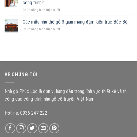
mảnh
Những
công trình?
hợp
đất
nguyên
ở
Chức năng bình luận bị tắt
hình
tắc
Kích
chữ
quan
thước
Các mẫu nhà thờ gỗ 3 gian mang đậm kiến trúc Bắc Bộ
nhật,
trọng
cấu
gia
ở
Chức năng bình luận bị tắt
kiện
chủ
Các
ảnh
nên
mẫu
hưởng
chọn
nhà
như
mẫu
thờ
thế
nhà
gỗ
nào
gỗ
3
đến
nào?
gian
độ
mang
bền
VỀ CHÚNG TÔI
đậm
công
kiến
trình?
trúc
Nhà gỗ Phúc Lộc là đơn vị hàng đầu trong lĩnh vực thiết kế và thi
Bắc
Bộ
công các công trình nhà gỗ cổ truyền Việt Nam.
Hotline: 0936 247 222