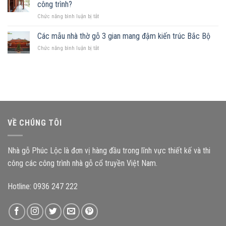
mảnh
Những
công trình?
hợp
đất
nguyên
ở
Chức năng bình luận bị tắt
hình
tắc
Kích
chữ
quan
thước
Các mẫu nhà thờ gỗ 3 gian mang đậm kiến trúc Bắc Bộ
nhật,
trọng
cấu
gia
ở
Chức năng bình luận bị tắt
kiện
chủ
Các
ảnh
nên
mẫu
hưởng
chọn
nhà
như
mẫu
thờ
thế
nhà
gỗ
nào
gỗ
3
đến
nào?
gian
độ
mang
bền
VỀ CHÚNG TÔI
đậm
công
kiến
trình?
trúc
Nhà gỗ Phúc Lộc là đơn vị hàng đầu trong lĩnh vực thiết kế và thi
Bắc
Bộ
công các công trình nhà gỗ cổ truyền Việt Nam.
Hotline: 0936 247 222