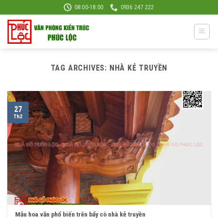
Skip
08:00-18:00
0936 247 222
to
content
TAG ARCHIVES:
NHÀ KẺ TRUYỀN
27
Th2
Mẫu hoa văn phổ biến trên bẩy cò nhà kẻ truyền