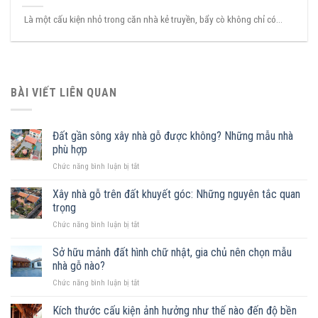
Là một cấu kiện nhỏ trong căn nhà kẻ truyền, bẩy cò không chỉ có...
BÀI VIẾT LIÊN QUAN
Đất gần sông xây nhà gỗ được không? Những mẫu nhà
phù hợp
ở
Chức năng bình luận bị tắt
Đất
gần
Xây nhà gỗ trên đất khuyết góc: Những nguyên tắc quan
sông
trọng
xây
ở
Chức năng bình luận bị tắt
nhà
Xây
gỗ
nhà
Sở hữu mảnh đất hình chữ nhật, gia chủ nên chọn mẫu
được
gỗ
không?
nhà gỗ nào?
trên
Những
ở
Chức năng bình luận bị tắt
đất
mẫu
Sở
khuyết
nhà
hữu
Kích thước cấu kiện ảnh hưởng như thế nào đến độ bền
góc:
phù