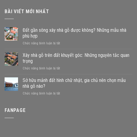
BÀI VIẾT MỚI NHẤT
Đất gần sông xây nhà gỗ được không? Những mẫu nhà
phù hợp
ở
Chức năng bình luận bị tắt
Đất
gần
Xây nhà gỗ trên đất khuyết góc: Những nguyên tắc quan
sông
trọng
xây
ở
Chức năng bình luận bị tắt
nhà
Xây
gỗ
nhà
Sở hữu mảnh đất hình chữ nhật, gia chủ nên chọn mẫu
được
gỗ
không?
nhà gỗ nào?
trên
Những
ở
Chức năng bình luận bị tắt
đất
mẫu
Sở
khuyết
nhà
hữu
góc:
phù
mảnh
FANPAGE
Những
hợp
đất
nguyên
hình
tắc
chữ
quan
nhật,
trọng
gia