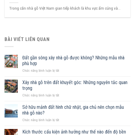
Trong căn nhà gỗ Việt Nam gian tiếp khách là khu vực ấm cúng và...
BÀI VIẾT LIÊN QUAN
Đất gần sông xây nhà gỗ được không? Những mẫu nhà
phù hợp
ở
Chức năng bình luận bị tắt
Đất
gần
Xây nhà gỗ trên đất khuyết góc: Những nguyên tắc quan
sông
trọng
xây
ở
Chức năng bình luận bị tắt
nhà
Xây
gỗ
nhà
Sở hữu mảnh đất hình chữ nhật, gia chủ nên chọn mẫu
được
gỗ
không?
nhà gỗ nào?
trên
Những
ở
Chức năng bình luận bị tắt
đất
mẫu
Sở
khuyết
nhà
hữu
Kích thước cấu kiện ảnh hưởng như thế nào đến độ bền
góc:
phù