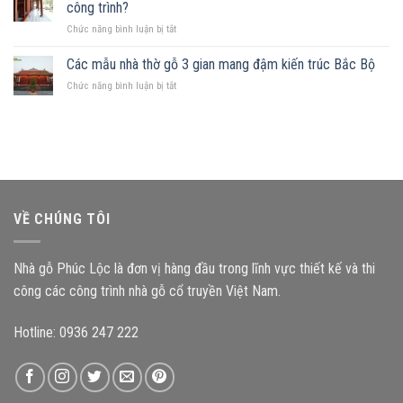
mảnh
Những
công trình?
hợp
đất
nguyên
ở
Chức năng bình luận bị tắt
hình
tắc
Kích
chữ
quan
thước
Các mẫu nhà thờ gỗ 3 gian mang đậm kiến trúc Bắc Bộ
nhật,
trọng
cấu
gia
ở
Chức năng bình luận bị tắt
kiện
chủ
Các
ảnh
nên
mẫu
hưởng
chọn
nhà
như
mẫu
thờ
thế
nhà
gỗ
nào
gỗ
3
đến
nào?
gian
độ
mang
bền
VỀ CHÚNG TÔI
đậm
công
kiến
trình?
trúc
Nhà gỗ Phúc Lộc là đơn vị hàng đầu trong lĩnh vực thiết kế và thi
Bắc
Bộ
công các công trình nhà gỗ cổ truyền Việt Nam.
Hotline: 0936 247 222