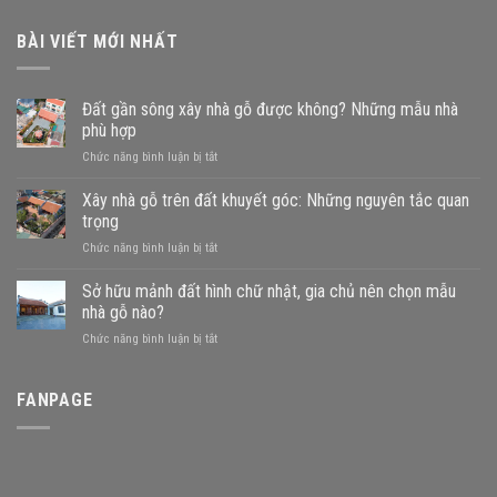
BÀI VIẾT MỚI NHẤT
Đất gần sông xây nhà gỗ được không? Những mẫu nhà
phù hợp
ở
Chức năng bình luận bị tắt
Đất
gần
Xây nhà gỗ trên đất khuyết góc: Những nguyên tắc quan
sông
trọng
xây
ở
Chức năng bình luận bị tắt
nhà
Xây
gỗ
nhà
Sở hữu mảnh đất hình chữ nhật, gia chủ nên chọn mẫu
được
gỗ
không?
nhà gỗ nào?
trên
Những
ở
Chức năng bình luận bị tắt
đất
mẫu
Sở
khuyết
nhà
hữu
góc:
phù
mảnh
FANPAGE
Những
hợp
đất
nguyên
hình
tắc
chữ
quan
nhật,
trọng
gia