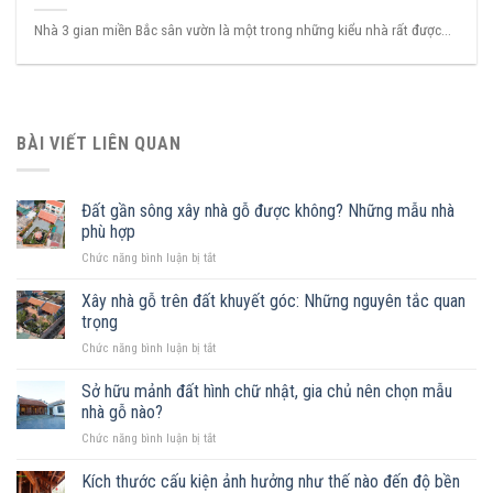
Nhà 3 gian miền Bắc sân vườn là một trong những kiểu nhà rất được...
BÀI VIẾT LIÊN QUAN
Đất gần sông xây nhà gỗ được không? Những mẫu nhà
phù hợp
ở
Chức năng bình luận bị tắt
Đất
gần
Xây nhà gỗ trên đất khuyết góc: Những nguyên tắc quan
sông
trọng
xây
ở
Chức năng bình luận bị tắt
nhà
Xây
gỗ
nhà
Sở hữu mảnh đất hình chữ nhật, gia chủ nên chọn mẫu
được
gỗ
không?
nhà gỗ nào?
trên
Những
ở
Chức năng bình luận bị tắt
đất
mẫu
Sở
khuyết
nhà
hữu
Kích thước cấu kiện ảnh hưởng như thế nào đến độ bền
góc:
phù