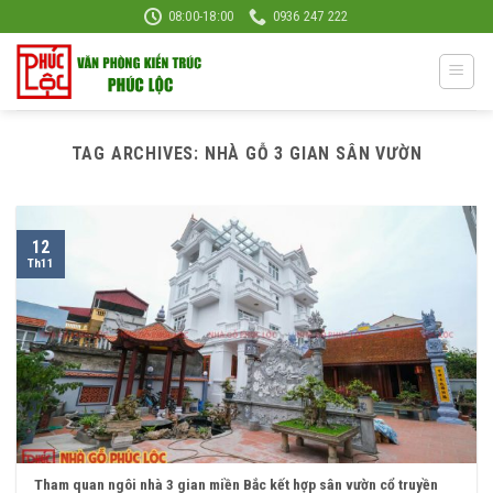
Skip
08:00-18:00
0936 247 222
to
content
TAG ARCHIVES:
NHÀ GỖ 3 GIAN SÂN VƯỜN
12
Th11
Tham quan ngôi nhà 3 gian miền Bắc kết hợp sân vườn cổ truyền