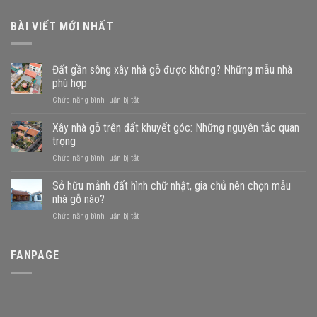
BÀI VIẾT MỚI NHẤT
Đất gần sông xây nhà gỗ được không? Những mẫu nhà
phù hợp
ở
Chức năng bình luận bị tắt
Đất
gần
Xây nhà gỗ trên đất khuyết góc: Những nguyên tắc quan
sông
trọng
xây
ở
Chức năng bình luận bị tắt
nhà
Xây
gỗ
nhà
Sở hữu mảnh đất hình chữ nhật, gia chủ nên chọn mẫu
được
gỗ
không?
nhà gỗ nào?
trên
Những
ở
Chức năng bình luận bị tắt
đất
mẫu
Sở
khuyết
nhà
hữu
góc:
phù
mảnh
FANPAGE
Những
hợp
đất
nguyên
hình
tắc
chữ
quan
nhật,
trọng
gia