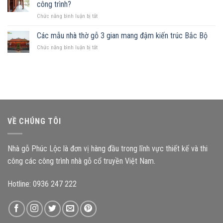
mảnh
Những
công trình?
hợp
đất
nguyên
ở
Chức năng bình luận bị tắt
hình
tắc
Kích
chữ
quan
thước
Các mẫu nhà thờ gỗ 3 gian mang đậm kiến trúc Bắc Bộ
nhật,
trọng
cấu
gia
ở
Chức năng bình luận bị tắt
kiện
chủ
Các
ảnh
nên
mẫu
hưởng
chọn
nhà
như
mẫu
thờ
thế
nhà
gỗ
nào
gỗ
3
đến
nào?
gian
độ
mang
bền
VỀ CHÚNG TÔI
đậm
công
kiến
trình?
trúc
Nhà gỗ Phúc Lộc là đơn vị hàng đầu trong lĩnh vực thiết kế và thi
Bắc
Bộ
công các công trình nhà gỗ cổ truyền Việt Nam.
Hotline: 0936 247 222