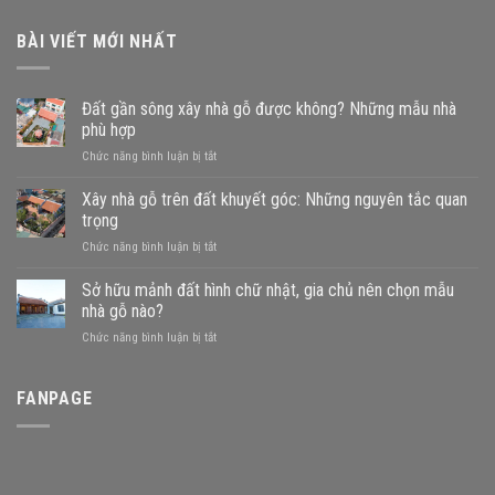
BÀI VIẾT MỚI NHẤT
Đất gần sông xây nhà gỗ được không? Những mẫu nhà
phù hợp
ở
Chức năng bình luận bị tắt
Đất
gần
Xây nhà gỗ trên đất khuyết góc: Những nguyên tắc quan
sông
trọng
xây
ở
Chức năng bình luận bị tắt
nhà
Xây
gỗ
nhà
Sở hữu mảnh đất hình chữ nhật, gia chủ nên chọn mẫu
được
gỗ
không?
nhà gỗ nào?
trên
Những
ở
Chức năng bình luận bị tắt
đất
mẫu
Sở
khuyết
nhà
hữu
góc:
phù
mảnh
FANPAGE
Những
hợp
đất
nguyên
hình
tắc
chữ
quan
nhật,
trọng
gia