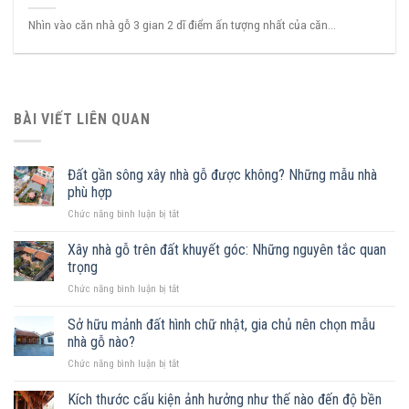
Nhìn vào căn nhà gỗ 3 gian 2 dĩ điểm ấn tượng nhất của căn...
BÀI VIẾT LIÊN QUAN
Đất gần sông xây nhà gỗ được không? Những mẫu nhà
phù hợp
ở
Chức năng bình luận bị tắt
Đất
gần
Xây nhà gỗ trên đất khuyết góc: Những nguyên tắc quan
sông
trọng
xây
ở
Chức năng bình luận bị tắt
nhà
Xây
gỗ
nhà
Sở hữu mảnh đất hình chữ nhật, gia chủ nên chọn mẫu
được
gỗ
không?
nhà gỗ nào?
trên
Những
ở
Chức năng bình luận bị tắt
đất
mẫu
Sở
khuyết
nhà
hữu
Kích thước cấu kiện ảnh hưởng như thế nào đến độ bền
góc:
phù