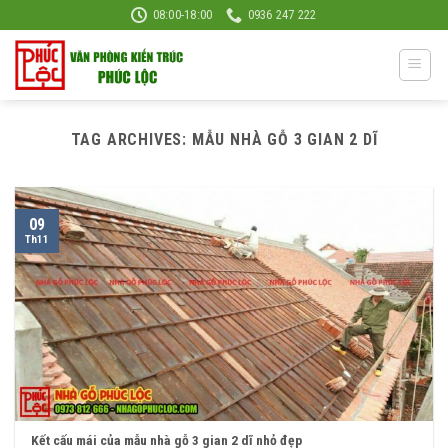
Skip
08:00-18:00
0936 247 222
to
content
TAG ARCHIVES:
MẪU NHÀ GỖ 3 GIAN 2 DĨ
09
Th11
Kết cấu mái của mẫu nhà gỗ 3 gian 2 dĩ nhỏ đẹp