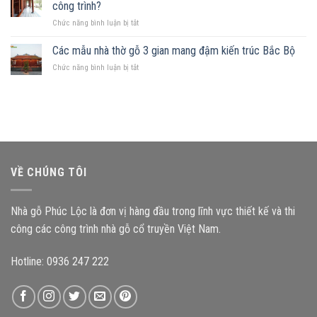
mảnh
Những
công trình?
hợp
đất
nguyên
ở
Chức năng bình luận bị tắt
hình
tắc
Kích
chữ
quan
thước
Các mẫu nhà thờ gỗ 3 gian mang đậm kiến trúc Bắc Bộ
nhật,
trọng
cấu
gia
ở
Chức năng bình luận bị tắt
kiện
chủ
Các
ảnh
nên
mẫu
hưởng
chọn
nhà
như
mẫu
thờ
thế
nhà
gỗ
nào
gỗ
3
đến
nào?
gian
độ
mang
bền
VỀ CHÚNG TÔI
đậm
công
kiến
trình?
trúc
Nhà gỗ Phúc Lộc là đơn vị hàng đầu trong lĩnh vực thiết kế và thi
Bắc
Bộ
công các công trình nhà gỗ cổ truyền Việt Nam.
Hotline: 0936 247 222