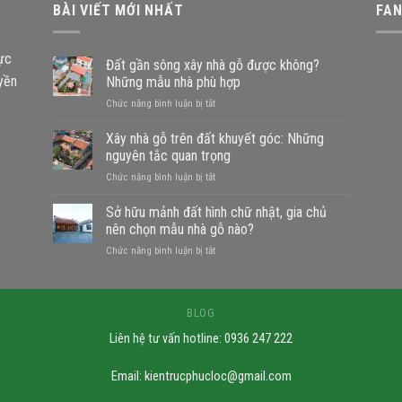
BÀI VIẾT MỚI NHẤT
FA
vực
Đất gần sông xây nhà gỗ được không?
uyền
Những mẫu nhà phù hợp
ở
Chức năng bình luận bị tắt
Đất
gần
Xây nhà gỗ trên đất khuyết góc: Những
sông
nguyên tắc quan trọng
xây
ở
Chức năng bình luận bị tắt
nhà
Xây
gỗ
nhà
Sở hữu mảnh đất hình chữ nhật, gia chủ
được
gỗ
không?
nên chọn mẫu nhà gỗ nào?
trên
Những
ở
Chức năng bình luận bị tắt
đất
mẫu
Sở
khuyết
nhà
hữu
góc:
phù
mảnh
Những
hợp
đất
BLOG
nguyên
hình
tắc
Liên hệ tư vấn hotline: 0936 247 222
chữ
quan
nhật,
trọng
gia
Email:
kientrucphucloc@gmail.com
chủ