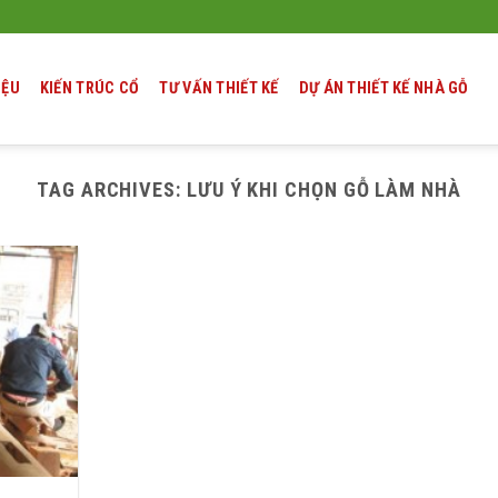
IỆU
KIẾN TRÚC CỔ
TƯ VẤN THIẾT KẾ
DỰ ÁN THIẾT KẾ NHÀ GỖ
TAG ARCHIVES:
LƯU Ý KHI CHỌN GỖ LÀM NHÀ