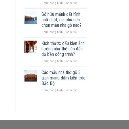
ở
Chức năng bình luận bị tắt
gỗ
Xây
được
nhà
không?
Sở hữu mảnh đất hình
gỗ
Những
chữ nhật, gia chủ nên
trên
mẫu
chọn mẫu nhà gỗ nào?
đất
nhà
ở
Chức năng bình luận bị tắt
khuyết
phù
Sở
góc:
hợp
hữu
Những
Kích thước cấu kiện ảnh
mảnh
nguyên
hưởng như thế nào đến
đất
tắc
độ bền công trình?
hình
quan
ở
Chức năng bình luận bị tắt
chữ
trọng
Kích
nhật,
thước
gia
Các mẫu nhà thờ gỗ 3
cấu
chủ
gian mang đậm kiến trúc
kiện
nên
Bắc Bộ
ảnh
chọn
ở
Chức năng bình luận bị tắt
hưởng
mẫu
Các
như
nhà
mẫu
thế
gỗ
nhà
nào
nào?
thờ
đến
gỗ
độ
3
bền
gian
công