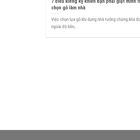
7 điều kiêng kỵ khiến bạn phải giật mình 
chọn gỗ làm nhà
Việc chọn lựa gỗ khi dựng nhà tưởng chừng khá đơ
ngoài độ bền,...