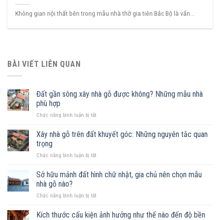
Không gian nội thất bên trong mẫu nhà thờ gia tiên Bắc Bộ là vấn...
BÀI VIẾT LIÊN QUAN
Đất gần sông xây nhà gỗ được không? Những mẫu nhà
phù hợp
ở
Chức năng bình luận bị tắt
Đất
gần
Xây nhà gỗ trên đất khuyết góc: Những nguyên tắc quan
sông
trọng
xây
ở
Chức năng bình luận bị tắt
nhà
Xây
gỗ
nhà
Sở hữu mảnh đất hình chữ nhật, gia chủ nên chọn mẫu
được
gỗ
không?
nhà gỗ nào?
trên
Những
ở
Chức năng bình luận bị tắt
đất
mẫu
Sở
khuyết
nhà
hữu
Kích thước cấu kiện ảnh hưởng như thế nào đến độ bền
góc:
phù