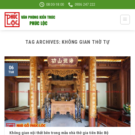
Skip
08:00-18:00
0936 247 222
to
content
TAG ARCHIVES:
KHÔNG GIAN THỜ TỰ
06
Th8
Không gian nội thất bên trong mẫu nhà thờ gia tiên Bắc Bộ