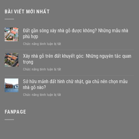
BÀI VIẾT MỚI NHẤT
Đất gần sông xây nhà gỗ được không? Những mẫu nhà
phù hợp
ở
Chức năng bình luận bị tắt
Đất
gần
Xây nhà gỗ trên đất khuyết góc: Những nguyên tắc quan
sông
trọng
xây
ở
Chức năng bình luận bị tắt
nhà
Xây
gỗ
nhà
Sở hữu mảnh đất hình chữ nhật, gia chủ nên chọn mẫu
được
gỗ
không?
nhà gỗ nào?
trên
Những
ở
Chức năng bình luận bị tắt
đất
mẫu
Sở
khuyết
nhà
hữu
góc:
phù
mảnh
FANPAGE
Những
hợp
đất
nguyên
hình
tắc
chữ
quan
nhật,
trọng
gia