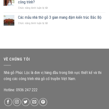
mảnh
Những
công trình?
hợp
đất
nguyên
ở
Chức năng bình luận bị tắt
hình
tắc
Kích
chữ
quan
thước
Các mẫu nhà thờ gỗ 3 gian mang đậm kiến trúc Bắc Bộ
nhật,
trọng
cấu
gia
ở
Chức năng bình luận bị tắt
kiện
chủ
Các
ảnh
nên
mẫu
hưởng
chọn
nhà
như
mẫu
thờ
thế
nhà
gỗ
nào
gỗ
3
đến
nào?
gian
độ
mang
bền
VỀ CHÚNG TÔI
đậm
công
kiến
trình?
trúc
Nhà gỗ Phúc Lộc là đơn vị hàng đầu trong lĩnh vực thiết kế và thi
Bắc
Bộ
công các công trình nhà gỗ cổ truyền Việt Nam.
Hotline: 0936 247 222