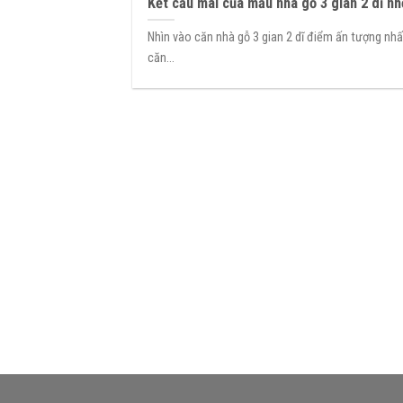
Kết cấu mái của mẫu nhà gỗ 3 gian 2 dĩ n
Nhìn vào căn nhà gỗ 3 gian 2 dĩ điểm ấn tượng nh
căn...