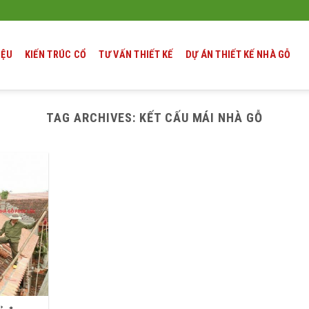
IỆU
KIẾN TRÚC CỔ
TƯ VẤN THIẾT KẾ
DỰ ÁN THIẾT KẾ NHÀ GỖ
TAG ARCHIVES:
KẾT CẤU MÁI NHÀ GỖ