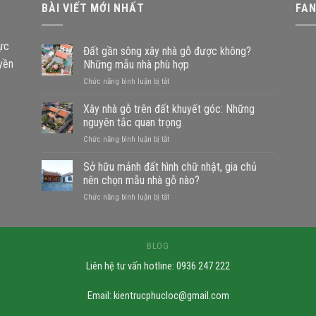
BÀI VIẾT MỚI NHẤT
FA
vực
Đất gần sông xây nhà gỗ được không?
uyền
Những mẫu nhà phù hợp
ở
Chức năng bình luận bị tắt
Đất
gần
Xây nhà gỗ trên đất khuyết góc: Những
sông
nguyên tắc quan trọng
xây
ở
Chức năng bình luận bị tắt
nhà
Xây
gỗ
nhà
Sở hữu mảnh đất hình chữ nhật, gia chủ
được
gỗ
không?
nên chọn mẫu nhà gỗ nào?
trên
Những
ở
Chức năng bình luận bị tắt
đất
mẫu
Sở
khuyết
nhà
hữu
góc:
phù
mảnh
Những
hợp
đất
BLOG
nguyên
hình
tắc
Liên hệ tư vấn hotline: 0936 247 222
chữ
quan
nhật,
trọng
gia
Email:
kientrucphucloc@gmail.com
chủ