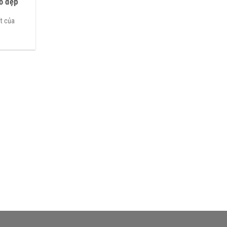
hỏ đẹp
ất của