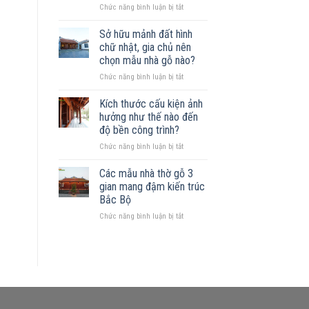
ở
Chức năng bình luận bị tắt
gỗ
Xây
được
nhà
không?
Sở hữu mảnh đất hình
gỗ
Những
chữ nhật, gia chủ nên
trên
mẫu
chọn mẫu nhà gỗ nào?
đất
nhà
ở
Chức năng bình luận bị tắt
khuyết
phù
Sở
góc:
hợp
hữu
Những
Kích thước cấu kiện ảnh
mảnh
nguyên
hưởng như thế nào đến
đất
tắc
độ bền công trình?
hình
quan
ở
Chức năng bình luận bị tắt
chữ
trọng
Kích
nhật,
thước
gia
Các mẫu nhà thờ gỗ 3
cấu
chủ
gian mang đậm kiến trúc
kiện
nên
Bắc Bộ
ảnh
chọn
ở
Chức năng bình luận bị tắt
hưởng
mẫu
Các
như
nhà
mẫu
thế
gỗ
nhà
nào
nào?
thờ
đến
gỗ
độ
3
bền
gian
công