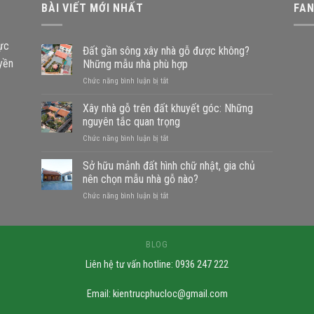
BÀI VIẾT MỚI NHẤT
FA
vực
Đất gần sông xây nhà gỗ được không?
uyền
Những mẫu nhà phù hợp
ở
Chức năng bình luận bị tắt
Đất
gần
Xây nhà gỗ trên đất khuyết góc: Những
sông
nguyên tắc quan trọng
xây
ở
Chức năng bình luận bị tắt
nhà
Xây
gỗ
nhà
Sở hữu mảnh đất hình chữ nhật, gia chủ
được
gỗ
không?
nên chọn mẫu nhà gỗ nào?
trên
Những
ở
Chức năng bình luận bị tắt
đất
mẫu
Sở
khuyết
nhà
hữu
góc:
phù
mảnh
Những
hợp
đất
BLOG
nguyên
hình
tắc
Liên hệ tư vấn hotline: 0936 247 222
chữ
quan
nhật,
trọng
gia
Email:
kientrucphucloc@gmail.com
chủ