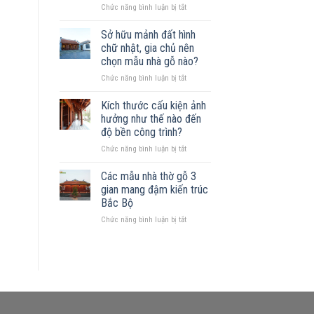
ở
Chức năng bình luận bị tắt
gỗ
Xây
được
nhà
không?
Sở hữu mảnh đất hình
gỗ
Những
chữ nhật, gia chủ nên
trên
mẫu
chọn mẫu nhà gỗ nào?
đất
nhà
ở
Chức năng bình luận bị tắt
khuyết
phù
Sở
góc:
hợp
hữu
Những
Kích thước cấu kiện ảnh
mảnh
nguyên
hưởng như thế nào đến
đất
tắc
độ bền công trình?
hình
quan
ở
Chức năng bình luận bị tắt
chữ
trọng
Kích
nhật,
thước
gia
Các mẫu nhà thờ gỗ 3
cấu
chủ
gian mang đậm kiến trúc
kiện
nên
Bắc Bộ
ảnh
chọn
ở
Chức năng bình luận bị tắt
hưởng
mẫu
Các
như
nhà
mẫu
thế
gỗ
nhà
nào
nào?
thờ
đến
gỗ
độ
3
bền
gian
công