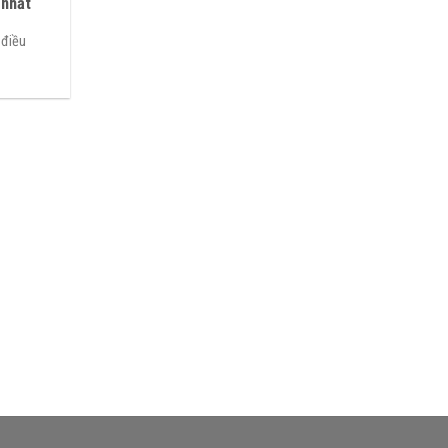
 nhất
 điều