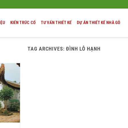
IỆU
KIẾN TRÚC CỔ
TƯ VẤN THIẾT KẾ
DỰ ÁN THIẾT KẾ NHÀ GỖ
TAG ARCHIVES:
ĐÌNH LỖ HẠNH