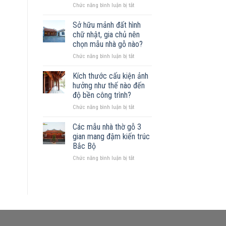
ở
Chức năng bình luận bị tắt
gỗ
Xây
được
nhà
không?
Sở hữu mảnh đất hình
gỗ
Những
chữ nhật, gia chủ nên
trên
mẫu
chọn mẫu nhà gỗ nào?
đất
nhà
ở
Chức năng bình luận bị tắt
khuyết
phù
Sở
góc:
hợp
hữu
Những
Kích thước cấu kiện ảnh
mảnh
nguyên
hưởng như thế nào đến
đất
tắc
độ bền công trình?
hình
quan
ở
Chức năng bình luận bị tắt
chữ
trọng
Kích
nhật,
thước
gia
Các mẫu nhà thờ gỗ 3
cấu
chủ
gian mang đậm kiến trúc
kiện
nên
Bắc Bộ
ảnh
chọn
ở
Chức năng bình luận bị tắt
hưởng
mẫu
Các
như
nhà
mẫu
thế
gỗ
nhà
nào
nào?
thờ
đến
gỗ
độ
3
bền
gian
công