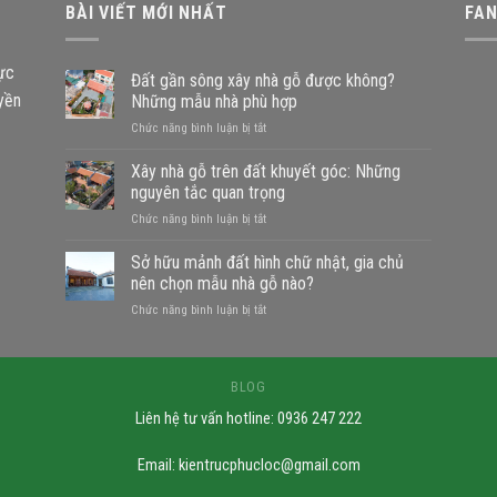
BÀI VIẾT MỚI NHẤT
FA
vực
Đất gần sông xây nhà gỗ được không?
uyền
Những mẫu nhà phù hợp
ở
Chức năng bình luận bị tắt
Đất
gần
Xây nhà gỗ trên đất khuyết góc: Những
sông
nguyên tắc quan trọng
xây
ở
Chức năng bình luận bị tắt
nhà
Xây
gỗ
nhà
Sở hữu mảnh đất hình chữ nhật, gia chủ
được
gỗ
không?
nên chọn mẫu nhà gỗ nào?
trên
Những
ở
Chức năng bình luận bị tắt
đất
mẫu
Sở
khuyết
nhà
hữu
góc:
phù
mảnh
Những
hợp
đất
BLOG
nguyên
hình
tắc
Liên hệ tư vấn hotline: 0936 247 222
chữ
quan
nhật,
trọng
gia
Email:
kientrucphucloc@gmail.com
chủ