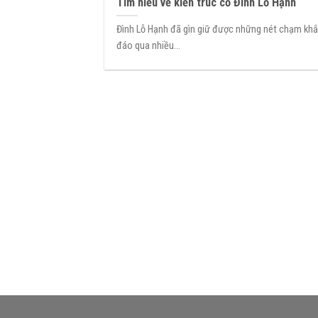
Tìm hiểu về kiến trúc cổ Đình Lỗ Hạnh
Đình Lỗ Hạnh đã gìn giữ được những nét chạm kh
đáo qua nhiều...