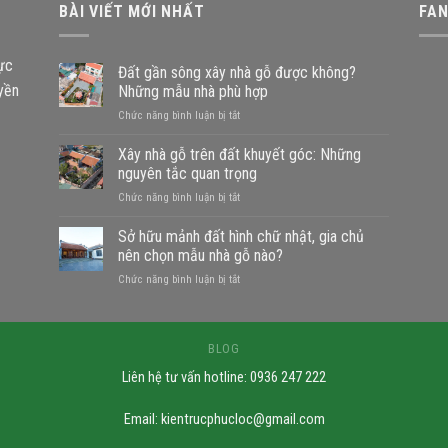
BÀI VIẾT MỚI NHẤT
FA
vực
Đất gần sông xây nhà gỗ được không?
uyền
Những mẫu nhà phù hợp
ở
Chức năng bình luận bị tắt
Đất
gần
Xây nhà gỗ trên đất khuyết góc: Những
sông
nguyên tắc quan trọng
xây
ở
Chức năng bình luận bị tắt
nhà
Xây
gỗ
nhà
Sở hữu mảnh đất hình chữ nhật, gia chủ
được
gỗ
không?
nên chọn mẫu nhà gỗ nào?
trên
Những
ở
Chức năng bình luận bị tắt
đất
mẫu
Sở
khuyết
nhà
hữu
góc:
phù
mảnh
Những
hợp
đất
BLOG
nguyên
hình
tắc
Liên hệ tư vấn hotline: 0936 247 222
chữ
quan
nhật,
trọng
gia
Email:
kientrucphucloc@gmail.com
chủ