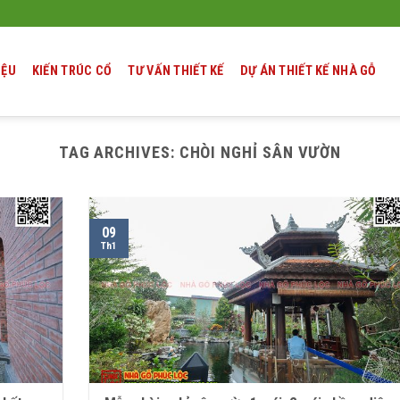
IỆU
KIẾN TRÚC CỔ
TƯ VẤN THIẾT KẾ
DỰ ÁN THIẾT KẾ NHÀ GỖ
TAG ARCHIVES:
CHÒI NGHỈ SÂN VƯỜN
09
Th1