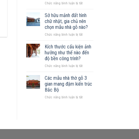
ở
Chức năng bình luận bị tắt
gỗ
Xây
được
nhà
không?
Sở hữu mảnh đất hình
gỗ
Những
chữ nhật, gia chủ nên
trên
mẫu
chọn mẫu nhà gỗ nào?
đất
nhà
ở
Chức năng bình luận bị tắt
khuyết
phù
Sở
góc:
hợp
hữu
Những
Kích thước cấu kiện ảnh
mảnh
nguyên
hưởng như thế nào đến
đất
tắc
độ bền công trình?
hình
quan
ở
Chức năng bình luận bị tắt
chữ
trọng
Kích
nhật,
thước
gia
Các mẫu nhà thờ gỗ 3
cấu
chủ
gian mang đậm kiến trúc
kiện
nên
Bắc Bộ
ảnh
chọn
ở
Chức năng bình luận bị tắt
hưởng
mẫu
Các
như
nhà
mẫu
thế
gỗ
nhà
nào
nào?
thờ
đến
gỗ
độ
3
bền
gian
công