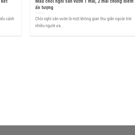
 kết
Mẫu chòi nghỉ sân vườn 1 mái, 2 mái chồng diêm
ấn tượng
tiểu cảnh
Chòi nghỉ sân vườn là một không gian thư giãn ngoài trời
nhiều người ưa...